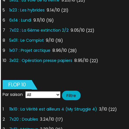
4
5x02 : La Voie de la vérité
9.25/10
(20)
5
1x23 : Les hybrides
9.14/10
(21)
6
6x14 : Lundi
9.11/10
(19)
7
7x02 : La 6ème extinction 2/2
9.05/10
(22)
8
5x01 : Le Complot
9/10
(19)
9
1x07 : Projet arctique
8.96/10
(28)
10
3x02 : Opération presse papiers
8.95/10
(22)
FLOP 10
Par saison
1
11x10 : La Vérité est ailleurs 4 (My Struggle 4)
3/10
(22)
2
7x20 : Doubles
3.24/10
(17)