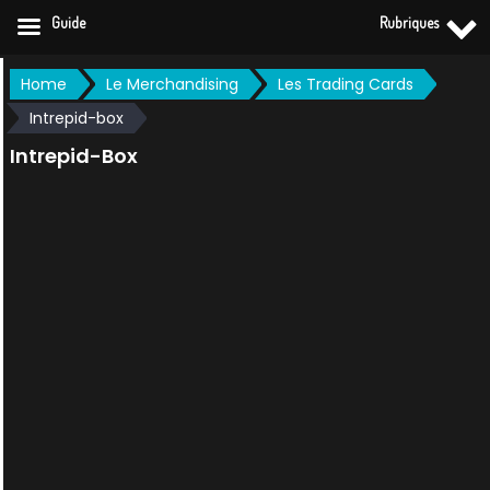
Guide
Rubriques
Skip
Home
Le Merchandising
Les Trading Cards
to
Intrepid-box
content
Intrepid-Box