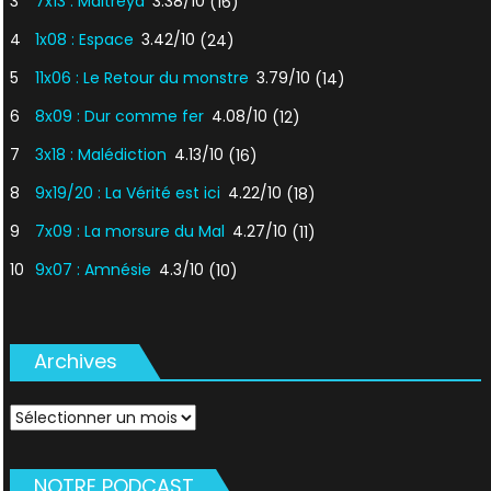
3
7x13 : Maitreya
3.38/10
(16)
4
1x08 : Espace
3.42/10
(24)
5
11x06 : Le Retour du monstre
3.79/10
(14)
6
8x09 : Dur comme fer
4.08/10
(12)
7
3x18 : Malédiction
4.13/10
(16)
8
9x19/20 : La Vérité est ici
4.22/10
(18)
9
7x09 : La morsure du Mal
4.27/10
(11)
10
9x07 : Amnésie
4.3/10
(10)
Archives
Archives
NOTRE PODCAST