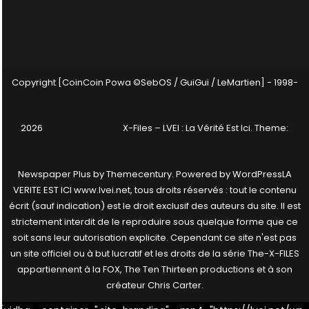
Copyright [CoinCoin Powa ©SebOS / GuiGui / LeMartien] - 1998-
2026
X-Files – LVEI : La Vérité Est Ici
. Theme:
Newspaper Plus by
Themecentury
. Powered by
WordPress
LA
VERITE EST ICI www.lvei.net, tous droits réservés : tout le contenu
écrit (sauf indication) est le droit exclusif des auteurs du site. Il est
strictement interdit de le reproduire sous quelque forme que ce
soit sans leur autorisation explicite. Cependant ce site n'est pas
un site officiel ou à but lucratif et les droits de la série The-X-FILES
appartiennent à la FOX, The Ten Thirteen productions et à son
créateur Chris Carter.