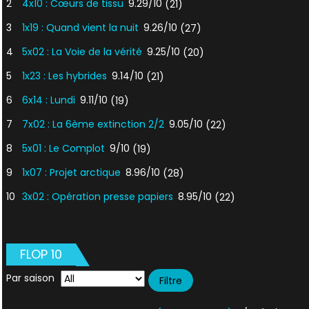
2
4x10 : Cœurs de tissu
9.29/10
(21)
3
1x19 : Quand vient la nuit
9.26/10
(27)
4
5x02 : La Voie de la vérité
9.25/10
(20)
5
1x23 : Les hybrides
9.14/10
(21)
6
6x14 : Lundi
9.11/10
(19)
7
7x02 : La 6ème extinction 2/2
9.05/10
(22)
8
5x01 : Le Complot
9/10
(19)
9
1x07 : Projet arctique
8.96/10
(28)
10
3x02 : Opération presse papiers
8.95/10
(22)
FLOP 10
Par saison