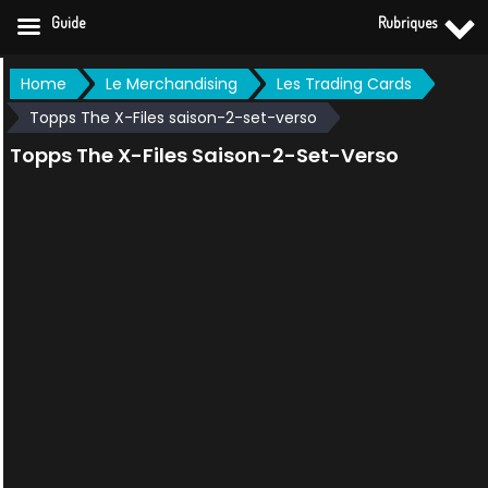
Guide
Rubriques
Skip
Home
Le Merchandising
Les Trading Cards
to
Topps The X-Files saison-2-set-verso
content
Topps The X-Files Saison-2-Set-Verso