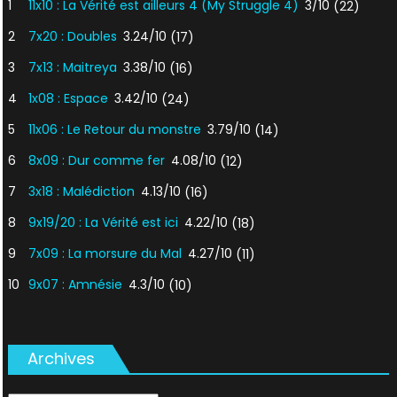
1
11x10 : La Vérité est ailleurs 4 (My Struggle 4)
3/10
(22)
2
7x20 : Doubles
3.24/10
(17)
3
7x13 : Maitreya
3.38/10
(16)
4
1x08 : Espace
3.42/10
(24)
5
11x06 : Le Retour du monstre
3.79/10
(14)
6
8x09 : Dur comme fer
4.08/10
(12)
7
3x18 : Malédiction
4.13/10
(16)
8
9x19/20 : La Vérité est ici
4.22/10
(18)
9
7x09 : La morsure du Mal
4.27/10
(11)
10
9x07 : Amnésie
4.3/10
(10)
Archives