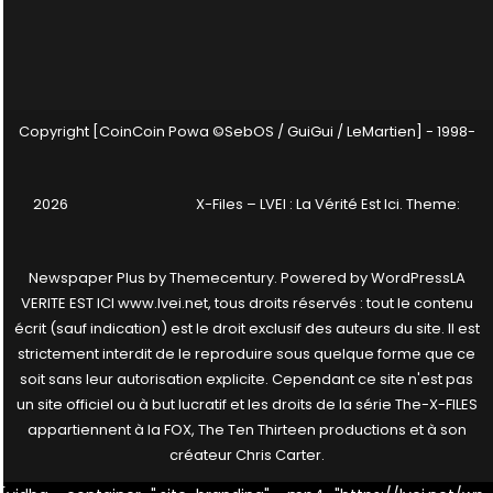
Copyright [CoinCoin Powa ©SebOS / GuiGui / LeMartien] - 1998-
2026
X-Files – LVEI : La Vérité Est Ici
. Theme:
Newspaper Plus by
Themecentury
. Powered by
WordPress
LA
VERITE EST ICI www.lvei.net, tous droits réservés : tout le contenu
écrit (sauf indication) est le droit exclusif des auteurs du site. Il est
strictement interdit de le reproduire sous quelque forme que ce
soit sans leur autorisation explicite. Cependant ce site n'est pas
un site officiel ou à but lucratif et les droits de la série The-X-FILES
appartiennent à la FOX, The Ten Thirteen productions et à son
créateur Chris Carter.