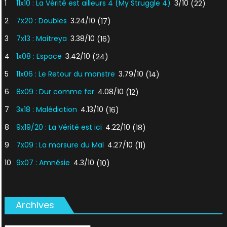
1
11x10 : La Vérité est ailleurs 4 (My Struggle 4)
3/10
(22)
2
7x20 : Doubles
3.24/10
(17)
3
7x13 : Maitreya
3.38/10
(16)
4
1x08 : Espace
3.42/10
(24)
5
11x06 : Le Retour du monstre
3.79/10
(14)
6
8x09 : Dur comme fer
4.08/10
(12)
7
3x18 : Malédiction
4.13/10
(16)
8
9x19/20 : La Vérité est ici
4.22/10
(18)
9
7x09 : La morsure du Mal
4.27/10
(11)
10
9x07 : Amnésie
4.3/10
(10)
Archives