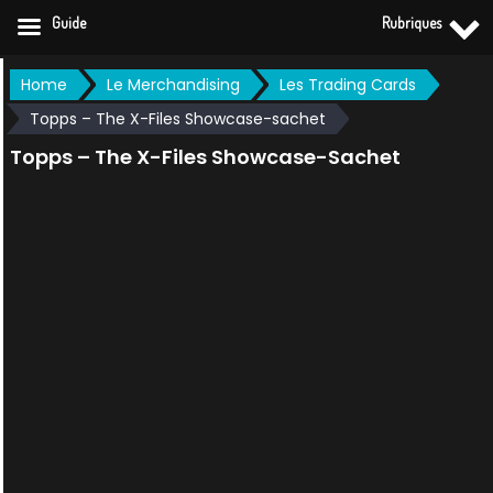
Guide
Rubriques
Skip
Home
Le Merchandising
Les Trading Cards
to
Topps – The X-Files Showcase-sachet
content
Topps – The X-Files Showcase-Sachet