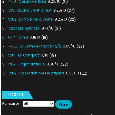
2
4x10 : Cœurs de tissu
9.29/10
(21)
3
1x19 : Quand vient la nuit
9.26/10
(27)
4
5x02 : La Voie de la vérité
9.25/10
(20)
5
1x23 : Les hybrides
9.14/10
(21)
6
6x14 : Lundi
9.11/10
(19)
7
7x02 : La 6ème extinction 2/2
9.05/10
(22)
8
5x01 : Le Complot
9/10
(19)
9
1x07 : Projet arctique
8.96/10
(28)
10
3x02 : Opération presse papiers
8.95/10
(22)
FLOP 10
Par saison