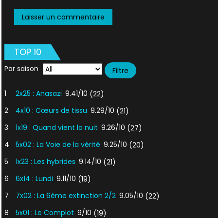
TOP 10
Par saison
1
2x25 : Anasazi
9.41/10
(22)
2
4x10 : Cœurs de tissu
9.29/10
(21)
3
1x19 : Quand vient la nuit
9.26/10
(27)
4
5x02 : La Voie de la vérité
9.25/10
(20)
5
1x23 : Les hybrides
9.14/10
(21)
6
6x14 : Lundi
9.11/10
(19)
7
7x02 : La 6ème extinction 2/2
9.05/10
(22)
8
5x01 : Le Complot
9/10
(19)