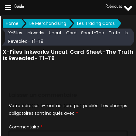
Guide
Rubriques
Skip
Home
Le Merchandising
Les Trading Cards
to
X-Files Inkworks Uncut Card Sheet-The Truth Is
content
Revealed- T1–T9
X-Files Inkworks Uncut Card Sheet-The Truth
Is Revealed- T1–T9
Laisser un commentaire
Votre adresse e-mail ne sera pas publiée.
Les champs
obligatoires sont indiqués avec
*
Commentaire
*