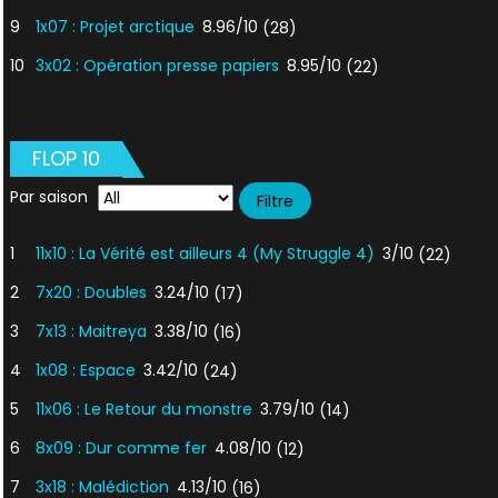
9
1x07 : Projet arctique
8.96/10
(28)
10
3x02 : Opération presse papiers
8.95/10
(22)
FLOP 10
Par saison
1
11x10 : La Vérité est ailleurs 4 (My Struggle 4)
3/10
(22)
2
7x20 : Doubles
3.24/10
(17)
3
7x13 : Maitreya
3.38/10
(16)
4
1x08 : Espace
3.42/10
(24)
5
11x06 : Le Retour du monstre
3.79/10
(14)
6
8x09 : Dur comme fer
4.08/10
(12)
7
3x18 : Malédiction
4.13/10
(16)