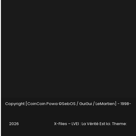
Copyright [CoinCoin Powa ©SebOS / GuiGui / LeMartien] - 1998-
2026
X-Files – LVEI : La Vérité Est Ici
. Theme: