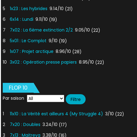
5
1x23 : Les hybrides
9.14/10
(21)
6
6x14 : Lundi
9.11/10
(19)
7
7x02 : La 6ème extinction 2/2
9.05/10
(22)
8
5x01 : Le Complot
9/10
(19)
9
1x07 : Projet arctique
8.96/10
(28)
10
3x02 : Opération presse papiers
8.95/10
(22)
FLOP 10
Par saison
1
11x10 : La Vérité est ailleurs 4 (My Struggle 4)
3/10
(22)
2
7x20 : Doubles
3.24/10
(17)
3
7x13 : Maitreya
3.38/10
(16)