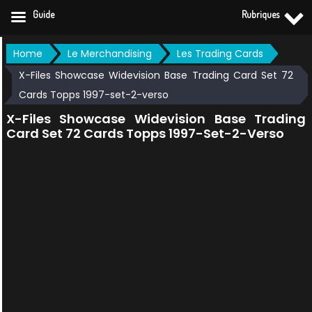
Guide
Rubriques
Skip
Home
Le Merchandising
Les Trading Cards
to
X-Files Showcase Widevision Base Trading Card Set 72
content
Cards Topps 1997-set-2-verso
X-Files Showcase Widevision Base Trading
Card Set 72 Cards Topps 1997-Set-2-Verso