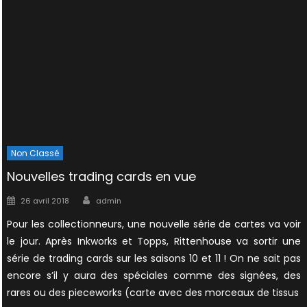
Non Classé
Nouvelles trading cards en vue
Author
Posted
26 avril 2018
admin
on
Pour les collectionneurs, une nouvelle série de cartes va voir
le jour. Après Inkworks et Topps, Rittenhouse va sortir une
série de trading cards sur les saisons 10 et 11 ! On ne sait pas
encore s’il y aura des spéciales comme des signées, des
rares ou des pieceworks (carte avec des morceaux de tissus