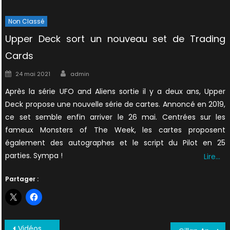
Non Classé
Upper Deck sort un nouveau set de Trading
Cards
Author
Posted
24 mai 2021
admin
on
Après la série UFO and Aliens sortie il y a deux ans, Upper
Deck propose une nouvelle série de cartes. Annoncé en 2019,
ce set semble enfin arriver le 26 mai. Centrées sur les
fameux Monsters of The Week, les cartes proposent
également des autographes et le script du Pilot en 25
parties. Sympa !
Lire…
Partager :
Navigation
Vidéos et photos de la convention SPOOKY EMPIRE