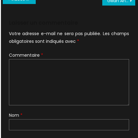
Gillan Anderson a l’Argentina Comic Con
de
l’article
Laisser un commentaire
Votre adresse e-mail ne sera pas publiée.
Les champs
obligatoires sont indiqués avec
*
Commentaire
*
Nom
*