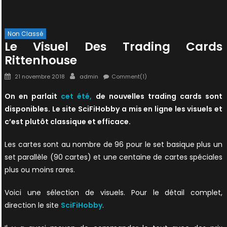
Non Classé
Le Visuel Des Trading Cards
Rittenhouse
Posted
Author
21 novembre 2018
admin
Comment(1)
on
On en parlait
cet été,
de nouvelles trading cards sont
disponibles. Le site SciFiHobby a mis en ligne les visuels et
c’est plutôt classique et efficace.
Les cartes sont au nombre de 96 pour le set basique plus un
set parallèle (90 cartes) et une centaine de cartes spéciales
plus ou moins rares.
Voici une sélection de visuels. Pour le détail complet,
direction le site
SciFiHobby
.