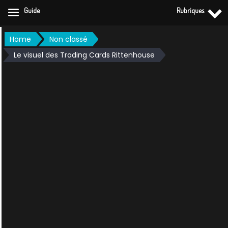
Guide
Rubriques
Skip
Home
Non classé
to
Le visuel des Trading Cards Rittenhouse
content