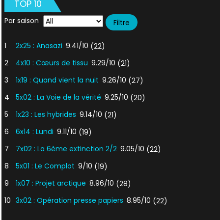
TOP 10
Par saison
1
2x25 : Anasazi
9.41/10
(22)
2
4x10 : Cœurs de tissu
9.29/10
(21)
3
1x19 : Quand vient la nuit
9.26/10
(27)
4
5x02 : La Voie de la vérité
9.25/10
(20)
5
1x23 : Les hybrides
9.14/10
(21)
6
6x14 : Lundi
9.11/10
(19)
7
7x02 : La 6ème extinction 2/2
9.05/10
(22)
8
5x01 : Le Complot
9/10
(19)
9
1x07 : Projet arctique
8.96/10
(28)
10
3x02 : Opération presse papiers
8.95/10
(22)