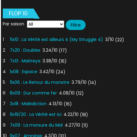
FLOP 10
Par saison
1
11x10 : La Vérité est ailleurs 4 (My Struggle 4)
3/10
(22)
2
7x20 : Doubles
3.24/10
(17)
3
7x13 : Maitreya
3.38/10
(16)
4
1x08 : Espace
3.42/10
(24)
5
11x06 : Le Retour du monstre
3.79/10
(14)
6
8x09 : Dur comme fer
4.08/10
(12)
7
3x18 : Malédiction
4.13/10
(16)
8
9x19/20 : La Vérité est ici
4.22/10
(18)
9
7x09 : La morsure du Mal
4.27/10
(11)
10
9x07 : Amnésie
4.3/10
(10)