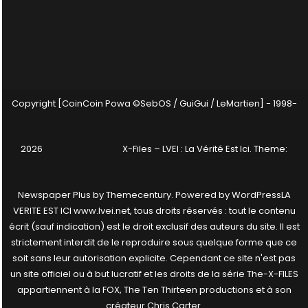
Copyright [CoinCoin Powa ©SebOS / GuiGui / LeMartien] - 1998-
2026
X-Files – LVEI : La Vérité Est Ici
. Theme:
Newspaper Plus by
Themecentury
. Powered by
WordPress
LA
VERITE EST ICI www.lvei.net, tous droits réservés : tout le contenu
écrit (sauf indication) est le droit exclusif des auteurs du site. Il est
strictement interdit de le reproduire sous quelque forme que ce
soit sans leur autorisation explicite. Cependant ce site n'est pas
un site officiel ou à but lucratif et les droits de la série The-X-FILES
appartiennent à la FOX, The Ten Thirteen productions et à son
créateur Chris Carter.