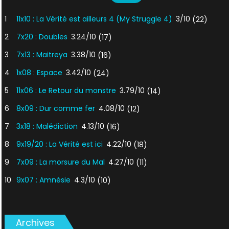
1
11x10 : La Vérité est ailleurs 4 (My Struggle 4)
3/10
(22)
2
7x20 : Doubles
3.24/10
(17)
3
7x13 : Maitreya
3.38/10
(16)
4
1x08 : Espace
3.42/10
(24)
5
11x06 : Le Retour du monstre
3.79/10
(14)
6
8x09 : Dur comme fer
4.08/10
(12)
7
3x18 : Malédiction
4.13/10
(16)
8
9x19/20 : La Vérité est ici
4.22/10
(18)
9
7x09 : La morsure du Mal
4.27/10
(11)
10
9x07 : Amnésie
4.3/10
(10)
Archives