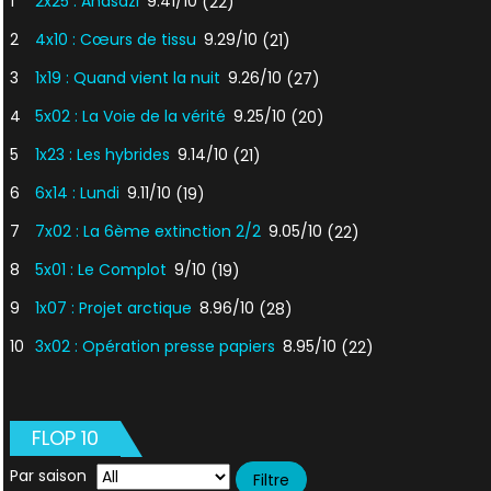
1
2x25 : Anasazi
9.41/10
(22)
2
4x10 : Cœurs de tissu
9.29/10
(21)
3
1x19 : Quand vient la nuit
9.26/10
(27)
4
5x02 : La Voie de la vérité
9.25/10
(20)
5
1x23 : Les hybrides
9.14/10
(21)
6
6x14 : Lundi
9.11/10
(19)
7
7x02 : La 6ème extinction 2/2
9.05/10
(22)
8
5x01 : Le Complot
9/10
(19)
9
1x07 : Projet arctique
8.96/10
(28)
10
3x02 : Opération presse papiers
8.95/10
(22)
FLOP 10
Par saison