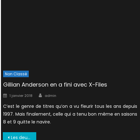
Non Classé
Gillian Anderson en a fini avec X-Files
Author
Posted
1 janvier 2018
admin
on
C’est le genre de titres qu’on a vu fleurir tous les ans depuis
1997. Mais finalement, celle qui a tenu bon même en saisons
8 et 9 quitte le navire.
Navigation
Les deux derniers titres d’épisodes enfin connus + photos