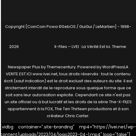
Copyright [CoinCoin Powa ©SebOS / GuiGui / LeMartien] - 1998-
2026
X-Files – LVEI : La Vérité Est Ici
. Theme:
Newspaper Plus by
Themecentury
. Powered by
WordPress
LA
VERITE EST ICI www.lvei.net, tous droits réservés : tout le contenu
écrit (sauf indication) est le droit exclusif des auteurs du site. Il est
strictement interdit de le reproduire sous quelque forme que ce
soit sans leur autorisation explicite. Cependant ce site n'est pas
un site officiel ou à but lucratif et les droits de la série The-X-FILES
appartiennent à la FOX, The Ten Thirteen productions et à son
créateur Chris Carter.
[vidbg container=".site-branding" mp4="https://lvei.net/wp-
content/uploads/2023/04/logo2023-04-1.mp4" loop="false"]