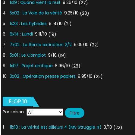
3
1x19 : Quand vient la nuit
9.26/10
(27)
4
5x02 : La Voie de la vérité
9.25/10
(20)
5
1x23 : Les hybrides
9.14/10
(21)
6
6x14 : Lundi
9.11/10
(19)
7
7x02 : La 6ème extinction 2/2
9.05/10
(22)
8
5x01 : Le Complot
9/10
(19)
9
1x07 : Projet arctique
8.96/10
(28)
10
3x02 : Opération presse papiers
8.95/10
(22)
FLOP 10
Par saison
1
11x10 : La Vérité est ailleurs 4 (My Struggle 4)
3/10
(22)