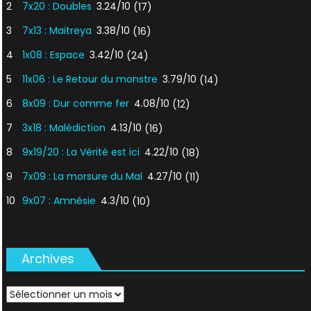
2
7x20 : Doubles
3.24/10
(17)
3
7x13 : Maitreya
3.38/10
(16)
4
1x08 : Espace
3.42/10
(24)
5
11x06 : Le Retour du monstre
3.79/10
(14)
6
8x09 : Dur comme fer
4.08/10
(12)
7
3x18 : Malédiction
4.13/10
(16)
8
9x19/20 : La Vérité est ici
4.22/10
(18)
9
7x09 : La morsure du Mal
4.27/10
(11)
10
9x07 : Amnésie
4.3/10
(10)
Archives
Archives