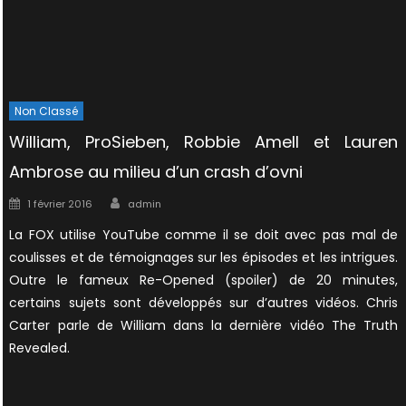
Non Classé
William, ProSieben, Robbie Amell et Lauren
Ambrose au milieu d’un crash d’ovni
Author
Posted
1 février 2016
admin
on
La FOX utilise YouTube comme il se doit avec pas mal de
coulisses et de témoignages sur les épisodes et les intrigues.
Outre le fameux Re-Opened (spoiler) de 20 minutes,
certains sujets sont développés sur d’autres vidéos. Chris
Carter parle de William dans la dernière vidéo The Truth
Revealed.