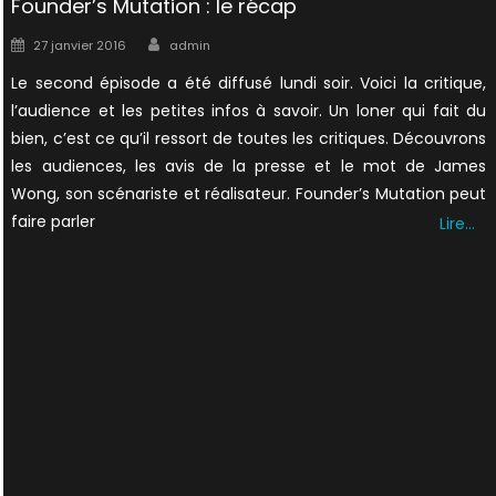
Founder’s Mutation : le récap
Author
Posted
27 janvier 2016
admin
on
Le second épisode a été diffusé lundi soir. Voici la critique,
l’audience et les petites infos à savoir. Un loner qui fait du
bien, c’est ce qu’il ressort de toutes les critiques. Découvrons
les audiences, les avis de la presse et le mot de James
Wong, son scénariste et réalisateur. Founder’s Mutation peut
faire parler
Lire…