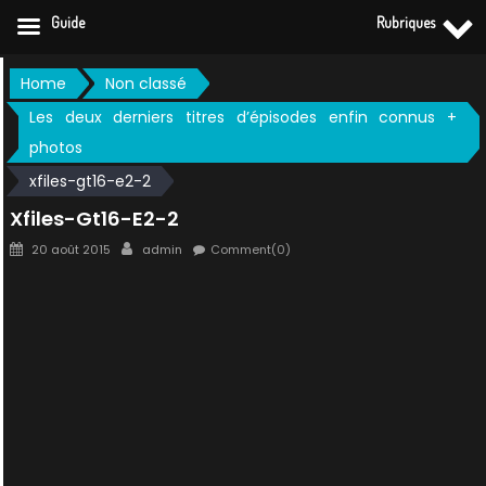
Guide
Rubriques
Skip
Home
Non classé
to
Les deux derniers titres d’épisodes enfin connus +
content
photos
xfiles-gt16-e2-2
Xfiles-Gt16-E2-2
Posted
Author
20 août 2015
admin
Comment(0)
on