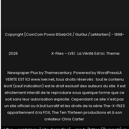
Copyright [CoinCoin Powa ©SebOS / GuiGui / LeMartien] - 1998-
2026
X-Files – LVEI : La Vérité Est Ici
. Theme:
Newspaper Plus by
Themecentury
. Powered by
WordPress
LA
VERITE EST ICI www.lvei.net, tous droits réservés : tout le contenu
écrit (sauf indication) est le droit exclusif des auteurs du site. Il est
strictement interdit de le reproduire sous quelque forme que ce
soit sans leur autorisation explicite. Cependant ce site n'est pas
un site officiel ou à but lucratif et les droits de la série The-X-FILES
appartiennent à la FOX, The Ten Thirteen productions et à son
créateur Chris Carter.