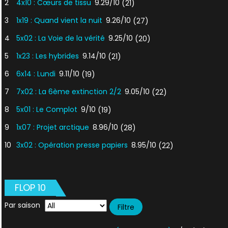
2
4x10 : Cœurs de tissu
9.29/10
(21)
3
1x19 : Quand vient la nuit
9.26/10
(27)
4
5x02 : La Voie de la vérité
9.25/10
(20)
5
1x23 : Les hybrides
9.14/10
(21)
6
6x14 : Lundi
9.11/10
(19)
7
7x02 : La 6ème extinction 2/2
9.05/10
(22)
8
5x01 : Le Complot
9/10
(19)
9
1x07 : Projet arctique
8.96/10
(28)
10
3x02 : Opération presse papiers
8.95/10
(22)
FLOP 10
Par saison