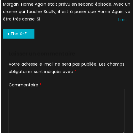
Morgan, Home Again était prévu en second épisode. Avec un
drame qui touche Scully, il est à parier que Home Again va
être très dense. Si
Lire…
Navigation
The X-Files Game / The X-Files – le jeu
de
l’article
Laisser un commentaire
Votre adresse e-mail ne sera pas publiée.
Les champs
obligatoires sont indiqués avec
*
Commentaire
*