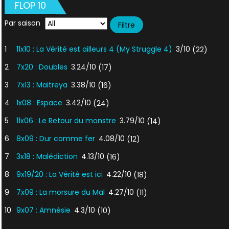
FLOP 10
Par saison
1
11x10 : La Vérité est ailleurs 4 (My Struggle 4)
3/10
(22)
2
7x20 : Doubles
3.24/10
(17)
3
7x13 : Maitreya
3.38/10
(16)
4
1x08 : Espace
3.42/10
(24)
5
11x06 : Le Retour du monstre
3.79/10
(14)
6
8x09 : Dur comme fer
4.08/10
(12)
7
3x18 : Malédiction
4.13/10
(16)
8
9x19/20 : La Vérité est ici
4.22/10
(18)
9
7x09 : La morsure du Mal
4.27/10
(11)
10
9x07 : Amnésie
4.3/10
(10)