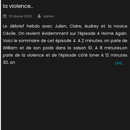
la violence…
Author
Posted
10 février 2016
admin
on
Le débrief hebdo avec Julien, Claire, Audrey et la novice
Cécile. On revient évidemment sur l’épisode 4 Home Again.
Voici le sommaire de cet épisode 4. A 2 minutes, on parle de
William et de son poids dans la saison 10. A 8 minutes,on
parle de la violence et de l’épisode côté loner A 12 minutes
30, on
Lire…