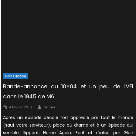
Non Classé
Bande-annonce du 10×04 et un peu de LVEI
dans le 1945 de M6
Author
Posted
4 février 2016
admin
on
Après un épisode décalé fort apprécié par tout le monde
(sauf votre serviteur), place au drame et à un épisode qui
semble flippant, Home Again. Ecrit et réalisé par Glen