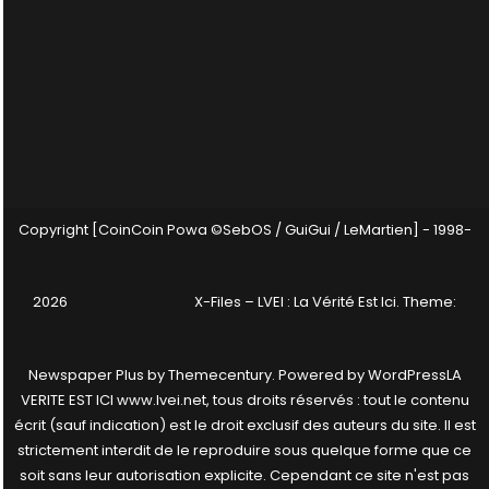
Copyright [CoinCoin Powa ©SebOS / GuiGui / LeMartien] - 1998-
2026
X-Files – LVEI : La Vérité Est Ici
. Theme:
Newspaper Plus by
Themecentury
. Powered by
WordPress
LA
VERITE EST ICI www.lvei.net, tous droits réservés : tout le contenu
écrit (sauf indication) est le droit exclusif des auteurs du site. Il est
strictement interdit de le reproduire sous quelque forme que ce
soit sans leur autorisation explicite. Cependant ce site n'est pas