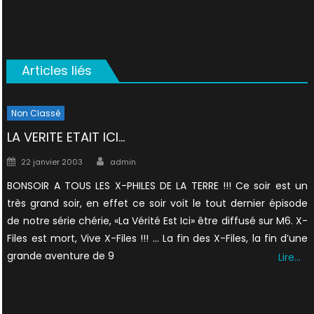
Articles liés
Non Classé
LA VERITE ETAIT ICI…
Author
Posted
22 janvier 2003
admin
on
BONSOIR A TOUS LES X-PHILES DE LA TERRE !!! Ce soir est un
très grand soir, en effet ce soir voit le tout dernier épisode
de notre série chérie, «La Vérité Est Ici» être diffusé sur M6. X-
Files est mort, Vive X-Files !!! … La fin des X-Files, la fin d’une
grande aventure de 9
Lire…