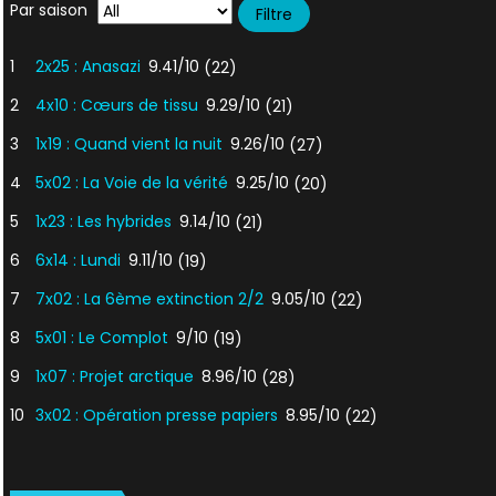
Par saison
1
2x25 : Anasazi
9.41/10
(22)
2
4x10 : Cœurs de tissu
9.29/10
(21)
3
1x19 : Quand vient la nuit
9.26/10
(27)
4
5x02 : La Voie de la vérité
9.25/10
(20)
5
1x23 : Les hybrides
9.14/10
(21)
6
6x14 : Lundi
9.11/10
(19)
7
7x02 : La 6ème extinction 2/2
9.05/10
(22)
8
5x01 : Le Complot
9/10
(19)
9
1x07 : Projet arctique
8.96/10
(28)
10
3x02 : Opération presse papiers
8.95/10
(22)