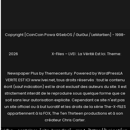
Copyright [CoinCoin Powa ©SebOS / GuiGui / LeMartien] - 1998-
2026
X-Files – LVEI : La Vérité Est Ici
. Theme:
Newspaper Plus by
Themecentury
. Powered by
WordPress
LA
VERITE EST ICI www.lvei.net, tous droits réservés : tout le contenu
écrit (sauf indication) est le droit exclusif des auteurs du site. Il est
strictement interdit de le reproduire sous quelque forme que ce
soit sans leur autorisation explicite. Cependant ce site n'est pas
un site officiel ou à but lucratif et les droits de la série The-X-FILES
appartiennent à la FOX, The Ten Thirteen productions et à son
créateur Chris Carter.