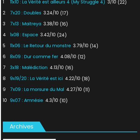
1
11x10 : La Vérité est ailleurs 4 (My Struggle 4)
3/10
(22)
2
7x20 : Doubles
3.24/10
(17)
3
7x13 : Maitreya
3.38/10
(16)
4
1x08 : Espace
3.42/10
(24)
5
11x06 : Le Retour du monstre
3.79/10
(14)
6
8x09 : Dur comme fer
4.08/10
(12)
7
3x18 : Malédiction
4.13/10
(16)
8
9x19/20 : La Vérité est ici
4.22/10
(18)
9
7x09 : La morsure du Mal
4.27/10
(11)
10
9x07 : Amnésie
4.3/10
(10)
Archives