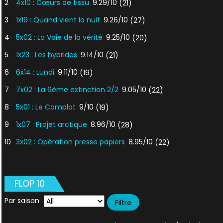
2
4x10 : Cœurs de tissu
9.29/10
(21)
3
1x19 : Quand vient la nuit
9.26/10
(27)
4
5x02 : La Voie de la vérité
9.25/10
(20)
5
1x23 : Les hybrides
9.14/10
(21)
6
6x14 : Lundi
9.11/10
(19)
7
7x02 : La 6ème extinction 2/2
9.05/10
(22)
8
5x01 : Le Complot
9/10
(19)
9
1x07 : Projet arctique
8.96/10
(28)
10
3x02 : Opération presse papiers
8.95/10
(22)
FLOP 10
Par saison