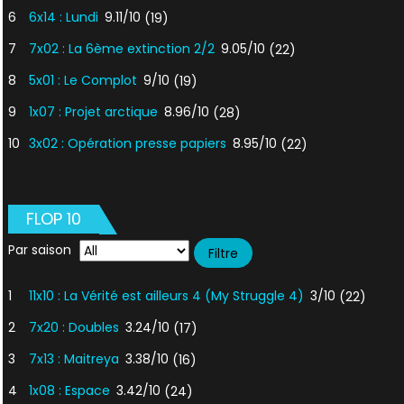
6
6x14 : Lundi
9.11/10
(19)
7
7x02 : La 6ème extinction 2/2
9.05/10
(22)
8
5x01 : Le Complot
9/10
(19)
9
1x07 : Projet arctique
8.96/10
(28)
10
3x02 : Opération presse papiers
8.95/10
(22)
FLOP 10
Par saison
1
11x10 : La Vérité est ailleurs 4 (My Struggle 4)
3/10
(22)
2
7x20 : Doubles
3.24/10
(17)
3
7x13 : Maitreya
3.38/10
(16)
4
1x08 : Espace
3.42/10
(24)