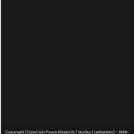
Copyright [CoinCoin Powa ©SebOS / GuiGui / LeMartien] - 1998-