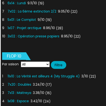
6
6x14 : Lundi
9.11/10
(19)
7
7x02 : La 6ème extinction 2/2
9.05/10
(22)
8
5x01 : Le Complot
9/10
(19)
9
1x07 : Projet arctique
8.96/10
(28)
10
3x02 : Opération presse papiers
8.95/10
(22)
FLOP 10
Par saison
1
11x10 : La Vérité est ailleurs 4 (My Struggle 4)
3/10
(22)
2
7x20 : Doubles
3.24/10
(17)
3
7x13 : Maitreya
3.38/10
(16)
4
1x08 : Espace
3.42/10
(24)