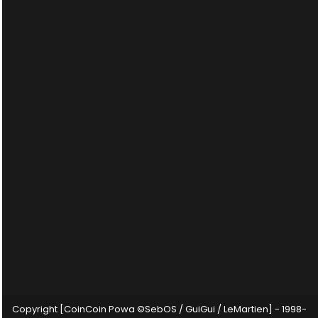
Copyright [CoinCoin Powa ©SebOS / GuiGui / LeMartien] - 1998-