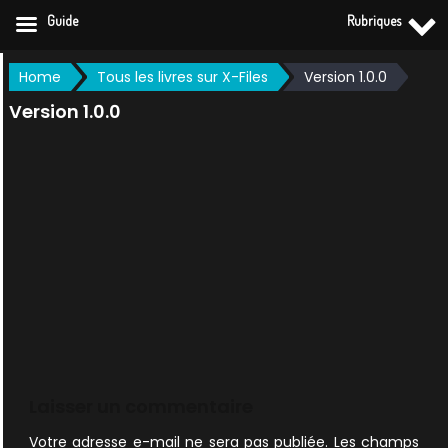
Guide
Rubriques
Skip
Home
Tous les livres sur X-Files
Version 1.0.0
to
Version 1.0.0
content
Laisser un commentaire
Votre adresse e-mail ne sera pas publiée.
Les champs