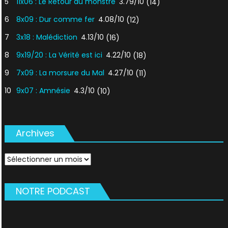
5
11x06 : Le Retour du monstre
3.79/10
(14)
6
8x09 : Dur comme fer
4.08/10
(12)
7
3x18 : Malédiction
4.13/10
(16)
8
9x19/20 : La Vérité est ici
4.22/10
(18)
9
7x09 : La morsure du Mal
4.27/10
(11)
10
9x07 : Amnésie
4.3/10
(10)
Archives
Archives
NOTRE PODCAST