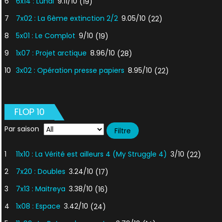
6
6x14 : Lundi
9.11/10
(19)
7
7x02 : La 6ème extinction 2/2
9.05/10
(22)
8
5x01 : Le Complot
9/10
(19)
9
1x07 : Projet arctique
8.96/10
(28)
10
3x02 : Opération presse papiers
8.95/10
(22)
FLOP 10
Par saison
1
11x10 : La Vérité est ailleurs 4 (My Struggle 4)
3/10
(22)
2
7x20 : Doubles
3.24/10
(17)
3
7x13 : Maitreya
3.38/10
(16)
4
1x08 : Espace
3.42/10
(24)