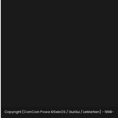
Copyright [CoinCoin Powa ©SebOS / GuiGui / LeMartien] - 1998-