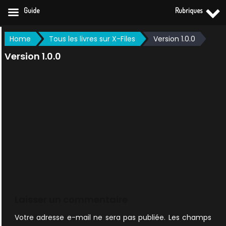
Guide
Rubriques
Skip
Home
Tous les livres sur X-Files
Version 1.0.0
to
Version 1.0.0
content
Laisser un commentaire
Votre adresse e-mail ne sera pas publiée.
Les champs