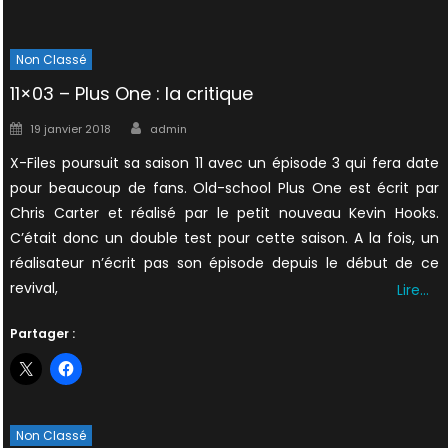
Non Classé
11×03 – Plus One : la critique
Author
Posted
19 janvier 2018
admin
on
X-Files poursuit sa saison 11 avec un épisode 3 qui fera date
pour beaucoup de fans. Old-school Plus One est écrit par
Chris Carter et réalisé par le petit nouveau Kevin Hooks.
C’était donc un double test pour cette saison. A la fois, un
réalisateur n’écrit pas son épisode depuis le début de ce
revival,
Lire…
Partager :
Non Classé