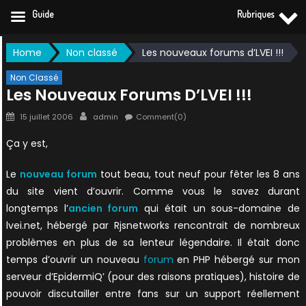
Guide
Rubriques
Skip
Home
Non classé
Les nouveaux forums d’LVEI !!!
to
content
Non Classé
Les Nouveaux Forums D’LVEI !!!
Posted
Author
15 juillet 2006
admin
Comment(0)
on
Ça y est,
Le
nouveau forum
tout beau, tout neuf pour fêter les 8 ans
du site vient d’ouvrir. Comme vous le savez durant
longtemps l’
ancien forum
qui était un sous-domaine de
lvei.net, hébergé par Rjsnetworks rencontrait de nombreux
problèmes en plus de sa lenteur légendaire. Il était donc
temps d’ouvrir un nouveau
forum
en PHP hébergé sur mon
serveur d’EpidermiQ’ (pour des raisons pratiques), histoire de
pouvoir discutailler entre fans sur un support réellement