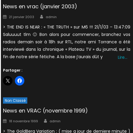
News en vrac (janvier 2003)
Author
Posted
21 janvier 2003
admin
on
> THE END IS NEAR : « THE TRUTH » sur M6 !!! 21/1/03 – 13:47:09
Saluuuut tlm 🙂 Bon alors pour commencer, branchez vos
radios demain soir à 18h sur RTL, notre ami Torrance a été
interviewé dans la chronique « Plateau TV » du journal, sur la
fin de notre série fétiche. A la base j’aurais dût y
Lire…
Partager :
Non Classé
News en VRAC (novembre 1999)
Author
Posted
18 novembre 1999
admin
on
> The GoldBerg Variation : ( mise a jour de derniere minute )