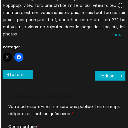
Hopopop…viteu fait, une ch’tite mise a jour viteu faiteu ;))…
nan nan c’est rien vous inquietez pas…je suis tout fou ce soir
je sais pas pourquoi… bref, donc heu..on en etait où ??? ha
oui voila…je viens de rajouter dans la page des spoilers, les
photos
Lire…
Partager :
Navigation
Le retour de XF ? + forums en rade !
Pétition et page de pub pour XF2 !!!
de
l’article
Laisser un commentaire
Votre adresse e-mail ne sera pas publiée.
Les champs
obligatoires sont indiqués avec
*
Commentaire
*