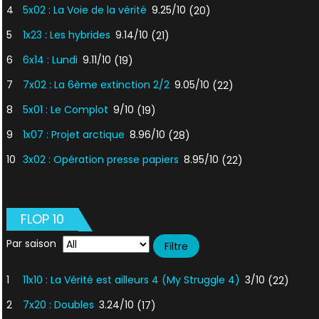
4
5x02 : La Voie de la vérité
9.25/10
(20)
5
1x23 : Les hybrides
9.14/10
(21)
6
6x14 : Lundi
9.11/10
(19)
7
7x02 : La 6ème extinction 2/2
9.05/10
(22)
8
5x01 : Le Complot
9/10
(19)
9
1x07 : Projet arctique
8.96/10
(28)
10
3x02 : Opération presse papiers
8.95/10
(22)
FLOP 10
Par saison
1
11x10 : La Vérité est ailleurs 4 (My Struggle 4)
3/10
(22)
2
7x20 : Doubles
3.24/10
(17)