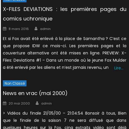
X-FILES DEVIATIONS : les premières pages du
comics uchronique
Author
Posted
8 mars 2016
admin
on
Et si Fox avait été enlevé à la place de Samantha ? C’est ce
que propose IDW ce mois-ci. Les premières pages et la
couverture alternative ont été mises en ligne. PREVIEW: X-
Files: Deviations #1 – Dans un monde où le jeune Fox Mulder
a été enlevé par les aliens et n’est jamais revenu, un
Lire…
Non Classé
News en vrac (mai 2000)
Author
Posted
20 mai 2000
admin
on
> Vidéos du finale 21/05/00 – 21:04:54 Bonsoir à tous, Bien
que le finale de la saison 7 ne sera diffusé que dans
quelques heures sur la Fox, cinq extraits vidéo sont déjà