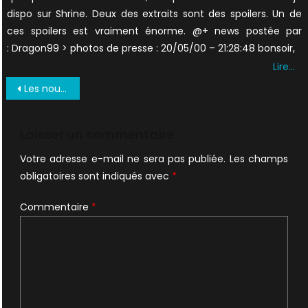
dispo sur Shrine. Deux des extraits sont des spoilers. Un de
ces spoilers est vraiment énorme. @+ news postée par
: Dragon99 > photos de presse : 20/05/00 – 21:28:48 bonsoir,
Lire…
Navigation
Les nouvelles cartes Upper Deck sont… dans le désordre
de
l’article
Laisser un commentaire
Votre adresse e-mail ne sera pas publiée.
Les champs
obligatoires sont indiqués avec
*
Commentaire
*