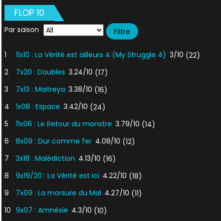
FLOP 10
Par saison
1
11x10 : La Vérité est ailleurs 4 (My Struggle 4)
3/10
(22)
2
7x20 : Doubles
3.24/10
(17)
3
7x13 : Maitreya
3.38/10
(16)
4
1x08 : Espace
3.42/10
(24)
5
11x06 : Le Retour du monstre
3.79/10
(14)
6
8x09 : Dur comme fer
4.08/10
(12)
7
3x18 : Malédiction
4.13/10
(16)
8
9x19/20 : La Vérité est ici
4.22/10
(18)
9
7x09 : La morsure du Mal
4.27/10
(11)
10
9x07 : Amnésie
4.3/10
(10)