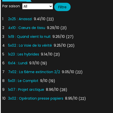
Par saison
1
2x25 : Anasazi
9.41/10
(22)
2
4x10 : Cœurs de tissu
9.29/10
(21)
3
1x19 : Quand vient la nuit
9.26/10
(27)
4
5x02 : La Voie de la vérité
9.25/10
(20)
5
1x23 : Les hybrides
9.14/10
(21)
6
6x14 : Lundi
9.11/10
(19)
7
7x02 : La 6ème extinction 2/2
9.05/10
(22)
8
5x01 : Le Complot
9/10
(19)
9
1x07 : Projet arctique
8.96/10
(28)
10
3x02 : Opération presse papiers
8.95/10
(22)