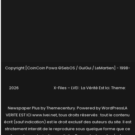
Copyright [CoinCoin Powa ©SebOS / GuiGui / LeMartien] - 1998-
2026
X-Files – LVEI : La Vérité Est Ici
. Theme:
Newspaper Plus by
Themecentury
. Powered by
WordPress
LA
VERITE EST ICI www.lvei.net, tous droits réservés : tout le contenu
écrit (sauf indication) est le droit exclusif des auteurs du site. Il est
strictement interdit de le reproduire sous quelque forme que ce