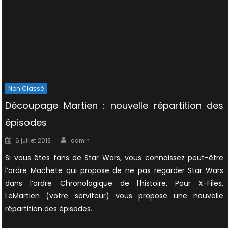
Non Classé
Découpage Martien : nouvelle répartition des
épisodes
Author
Posted
6 juillet 2018
admin
on
Si vous êtes fans de Star Wars, vous connaissez peut-être
l‘ordre Machete qui propose de ne pas regarder Star Wars
dans l’ordre Chronologique de l’histoire. Pour X-Files,
LeMartien (votre serviteur) vous propose une nouvelle
répartition des épisodes.