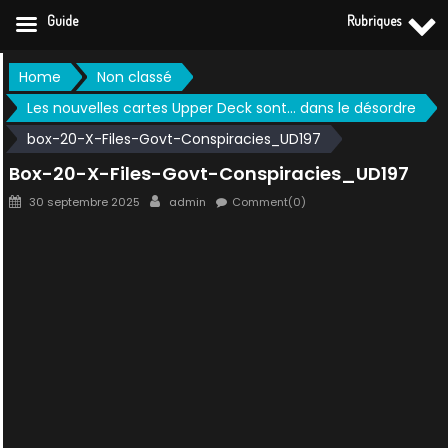
Guide
Rubriques
Skip
Home
Non classé
to
Les nouvelles cartes Upper Deck sont… dans le désordre
content
box-20-X-Files-Govt-Conspiracies_UD197
Box-20-X-Files-Govt-Conspiracies_UD197
Posted
Author
30 septembre 2025
admin
Comment(0)
on