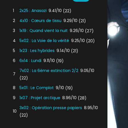
1
2x25 : Anasazi
9.41/10
(22)
2
4x10 : Cœurs de tissu
9.29/10
(21)
3
1x19 : Quand vient la nuit
9.26/10
(27)
4
5x02 : La Voie de la vérité
9.25/10
(20)
5
1x23 : Les hybrides
9.14/10
(21)
6
6x14 : Lundi
9.11/10
(19)
7x02 : La 6ème extinction 2/2
9.05/10
7
(22)
8
5x01 : Le Complot
9/10
(19)
9
1x07 : Projet arctique
8.96/10
(28)
3x02 : Opération presse papiers
8.95/10
10
(22)