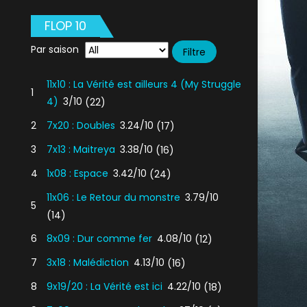
FLOP 10
Par saison
11x10 : La Vérité est ailleurs 4 (My Struggle
1
4)
3/10
(22)
2
7x20 : Doubles
3.24/10
(17)
3
7x13 : Maitreya
3.38/10
(16)
4
1x08 : Espace
3.42/10
(24)
11x06 : Le Retour du monstre
3.79/10
5
(14)
6
8x09 : Dur comme fer
4.08/10
(12)
7
3x18 : Malédiction
4.13/10
(16)
8
9x19/20 : La Vérité est ici
4.22/10
(18)