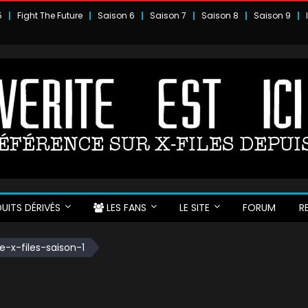
5
Fight The Future
Saison 6
Saison 7
Saison 8
Saison 9
UITS DÉRIVÉS
LES FANS
LE SITE
FORUM
R
e-x-files-saison-1