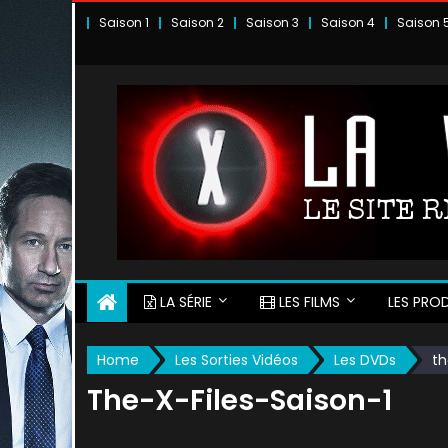
Skip
Saison 1
Saison 2
Saison 3
Saison 4
Saison 
to
content
LA SÉRIE
LES FILMS
LES PROD
Home
Les Sorties Vidéos
Les DVDs
th
The-X-Files-Saison-1