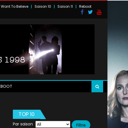
I Want To Believe
Saison 10
Saison 11
Reboot
EBOOT
TOP 10
Par saison