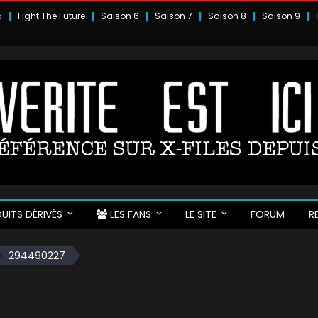
5
Fight The Future
Saison 6
Saison 7
Saison 8
Saison 9
UITS DÉRIVÉS
LES FANS
LE SITE
FORUM
R
294490227