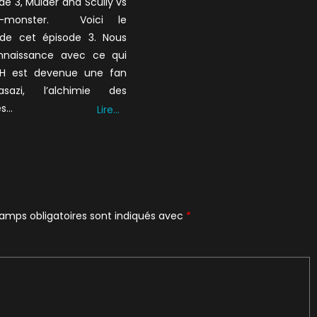
ode 3, Mulder and Scully vs
-monster. Voici le
de cet épisode 3. Nous
nnaissance avec ce qui
MH est devenue une fan
sazi, l’alchimie des
es…
Lire…
amps obligatoires sont indiqués avec
*