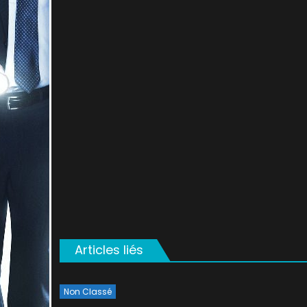
on
Articles liés
Non Classé