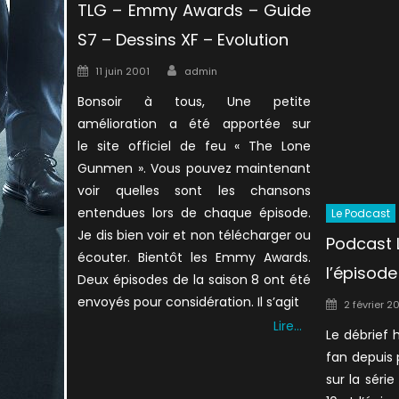
TLG – Emmy Awards – Guide
S7 – Dessins XF – Evolution
Author
Posted
11 juin 2001
admin
on
Bonsoir à tous, Une petite
amélioration a été apportée sur
le site officiel de feu « The Lone
Gunmen ». Vous pouvez maintenant
voir quelles sont les chansons
entendues lors de chaque épisode.
Le Podcast
Je dis bien voir et non télécharger ou
Podcast L
écouter. Bientôt les Emmy Awards.
l’épisode
Deux épisodes de la saison 8 ont été
Posted
envoyés pour considération. Il s’agit
2 février 2
on
Lire…
Le débrief
fan depuis 
sur la séri