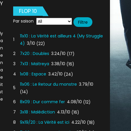
Y
FLOP 10
Par saison
ly
11x10 : La Vérité est ailleurs 4 (My Struggle
1
la
4)
3/10
(22)
en
2
7x20 : Doubles
3.24/10
(17)
ue
on
3
7x13 : Maitreya
3.38/10
(16)
la
4
1x08 : Espace
3.42/10
(24)
e
11x06 : Le Retour du monstre
3.79/10
it
5
(14)
st
ue
6
8x09 : Dur comme fer
4.08/10
(12)
7
3x18 : Malédiction
4.13/10
(16)
8
9x19/20 : La Vérité est ici
4.22/10
(18)