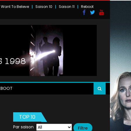
I Want To Believe
Saison 10
Saison 11
Reboot
EBOOT
TOP 10
Par saison