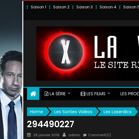
Skip
Saison 1
Saison 2
Saison 3
Saison 4
Saison 
to
content
LA SÉRIE
LES FILMS
LES PROD
Home
Les Sorties Vidéos
Les Laserdics
294490227
Posted
Author
28 janvier 2016
admin
Comment(0)