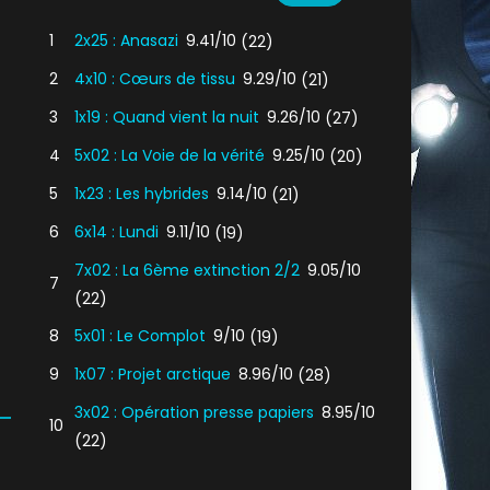
1
2x25 : Anasazi
9.41/10
(22)
2
4x10 : Cœurs de tissu
9.29/10
(21)
3
1x19 : Quand vient la nuit
9.26/10
(27)
4
5x02 : La Voie de la vérité
9.25/10
(20)
5
1x23 : Les hybrides
9.14/10
(21)
6
6x14 : Lundi
9.11/10
(19)
7x02 : La 6ème extinction 2/2
9.05/10
7
(22)
8
5x01 : Le Complot
9/10
(19)
9
1x07 : Projet arctique
8.96/10
(28)
3x02 : Opération presse papiers
8.95/10
10
(22)