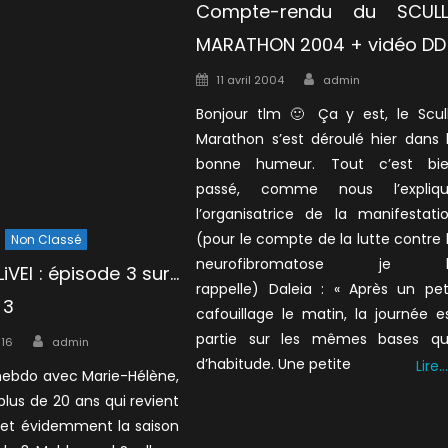
Compte-rendu du SCULL
MARATHON 2004 + vidéo DD
Author
Posted
11 avril 2004
admin
on
Bonjour tlm 🙂 Ça y est, le Scul
Marathon s’est déroulé hier dans 
bonne humeur. Tout c’est bi
passé, comme nous l’expliq
l’organisatrice de la manifestati
(pour le compte de la lutte contre 
Non Classé
neurofibromatose je l
iVEI : épisode 3 sur…
rappelle) Daleia : « Après un pet
 3
cafouillage le matin, la journée e
Author
partie sur les mêmes bases q
016
admin
d’habitude. Une petite
Lire…
 hebdo avec Marie-Hélène,
plus de 20 ans qui revient
e et évidemment la saison