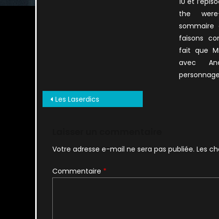
10 et l’épis
the were
sommaire 
faisons co
fait que 
avec Ana
personnag
Navigation
Les Laserdics
de
l’article
Laisser un commentaire
Votre adresse e-mail ne sera pas publiée.
Les ch
Commentaire
*