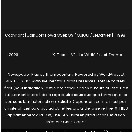
Copyright [CoinCoin Powa ©SebOS / GuiGui / LeMartien] - 1998-
2026
X-Files – LVEI : La Vérité Est Ici
. Theme:
Newspaper Plus by
Themecentury
. Powered by
WordPress
LA
VERITE EST ICI www.lvei.net, tous droits réservés : tout le contenu
écrit (sauf indication) est le droit exclusif des auteurs du site. Il est
strictement interdit de le reproduire sous quelque forme que ce
soit sans leur autorisation explicite. Cependant ce site n'est pas
un site officiel ou à but lucratif et les droits de la série The-X-FILES
appartiennent à la FOX, The Ten Thirteen productions et à son
créateur Chris Carter.