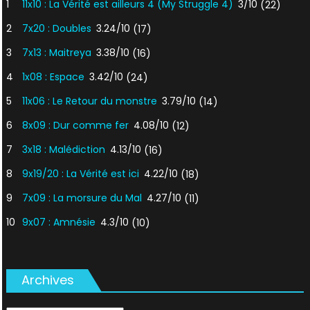
1
11x10 : La Vérité est ailleurs 4 (My Struggle 4)
3/10
(22)
2
7x20 : Doubles
3.24/10
(17)
3
7x13 : Maitreya
3.38/10
(16)
4
1x08 : Espace
3.42/10
(24)
5
11x06 : Le Retour du monstre
3.79/10
(14)
6
8x09 : Dur comme fer
4.08/10
(12)
7
3x18 : Malédiction
4.13/10
(16)
8
9x19/20 : La Vérité est ici
4.22/10
(18)
9
7x09 : La morsure du Mal
4.27/10
(11)
10
9x07 : Amnésie
4.3/10
(10)
Archives