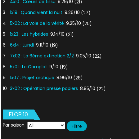
2
4x10 : Cœurs de tissu
9.29/10
(21)
3
1x19 : Quand vient la nuit
9.26/10
(27)
4
5x02 : La Voie de la vérité
9.25/10
(20)
5
1x23 : Les hybrides
9.14/10
(21)
6
6x14 : Lundi
9.11/10
(19)
7
7x02 : La 6ème extinction 2/2
9.05/10
(22)
8
5x01 : Le Complot
9/10
(19)
9
1x07 : Projet arctique
8.96/10
(28)
10
3x02 : Opération presse papiers
8.95/10
(22)
FLOP 10
Par saison