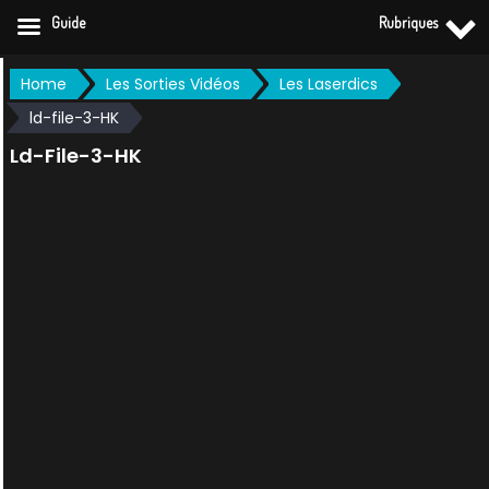
Guide
Rubriques
Skip
Home
Les Sorties Vidéos
Les Laserdics
to
ld-file-3-HK
content
Ld-File-3-HK