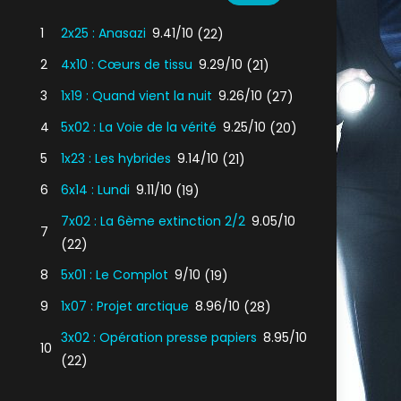
1
2x25 : Anasazi
9.41/10
(22)
2
4x10 : Cœurs de tissu
9.29/10
(21)
3
1x19 : Quand vient la nuit
9.26/10
(27)
4
5x02 : La Voie de la vérité
9.25/10
(20)
5
1x23 : Les hybrides
9.14/10
(21)
6
6x14 : Lundi
9.11/10
(19)
7x02 : La 6ème extinction 2/2
9.05/10
7
(22)
8
5x01 : Le Complot
9/10
(19)
9
1x07 : Projet arctique
8.96/10
(28)
3x02 : Opération presse papiers
8.95/10
10
(22)