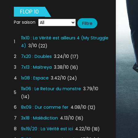
FLOP 10
Par saison
11x10 : La Vérité est ailleurs 4 (My Struggle
1
4)
3/10
(22)
2
7x20 : Doubles
3.24/10
(17)
3
7x13 : Maitreya
3.38/10
(16)
4
1x08 : Espace
3.42/10
(24)
11x06 : Le Retour du monstre
3.79/10
5
(14)
6
8x09 : Dur comme fer
4.08/10
(12)
7
3x18 : Malédiction
4.13/10
(16)
8
9x19/20 : La Vérité est ici
4.22/10
(18)