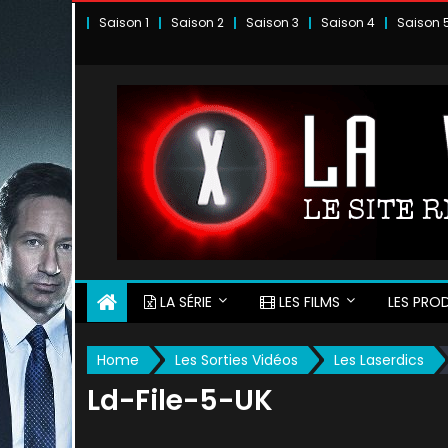
Skip
Saison 1
Saison 2
Saison 3
Saison 4
Saison 
to
content
LA SÉRIE
LES FILMS
LES PROD
Home
Les Sorties Vidéos
Les Laserdics
Ld-File-5-UK