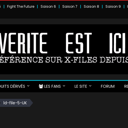
5
Fight The Future
Saison 6
Saison 7
Saison 8
Saison 9
UITS DÉRIVÉS
LES FANS
LE SITE
FORUM
R
ld-file-5-UK