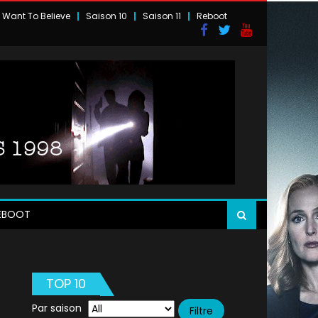
I Want To Believe
Saison 10
Saison 11
Reboot
EBOOT
TOP 10
Par saison