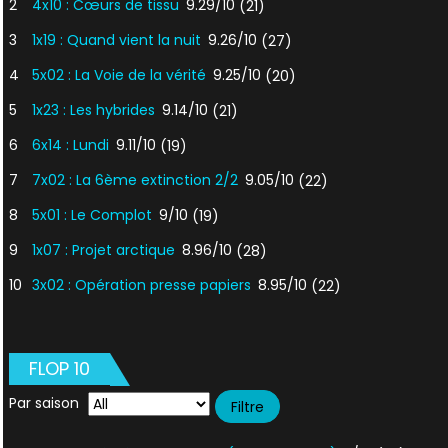
2
4x10 : Cœurs de tissu
9.29/10
(21)
3
1x19 : Quand vient la nuit
9.26/10
(27)
4
5x02 : La Voie de la vérité
9.25/10
(20)
5
1x23 : Les hybrides
9.14/10
(21)
6
6x14 : Lundi
9.11/10
(19)
7
7x02 : La 6ème extinction 2/2
9.05/10
(22)
8
5x01 : Le Complot
9/10
(19)
9
1x07 : Projet arctique
8.96/10
(28)
10
3x02 : Opération presse papiers
8.95/10
(22)
FLOP 10
Par saison