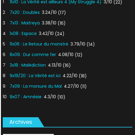
1
11x10 : La Vérité est ailleurs 4 (My Struggle 4)
3/10
(22)
2
7x20 : Doubles
3.24/10
(17)
3
7x13 : Maitreya
3.38/10
(16)
4
1x08 : Espace
3.42/10
(24)
5
11x06 : Le Retour du monstre
3.79/10
(14)
6
8x09 : Dur comme fer
4.08/10
(12)
7
3x18 : Malédiction
4.13/10
(16)
8
9x19/20 : La Vérité est ici
4.22/10
(18)
9
7x09 : La morsure du Mal
4.27/10
(11)
10
9x07 : Amnésie
4.3/10
(10)
Archives