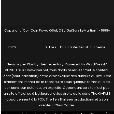
Copyright [CoinCoin Powa ©SebOS / GuiGui / LeMartien] - 1998-
2026
X-Files – LVEI : La Vérité Est Ici
. Theme:
Newspaper Plus by
Themecentury
. Powered by
WordPress
LA
VERITE EST ICI www.lvei.net, tous droits réservés : tout le contenu
écrit (sauf indication) est le droit exclusif des auteurs du site. Il est
strictement interdit de le reproduire sous quelque forme que ce
soit sans leur autorisation explicite. Cependant ce site n'est pas
un site officiel ou à but lucratif et les droits de la série The-X-FILES
appartiennent à la FOX, The Ten Thirteen productions et à son
créateur Chris Carter.