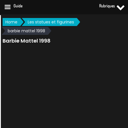
Guide
Rubriques
Skip
Home
Les statues et figurines
to
barbie mattel 1998
content
Barbie Mattel 1998