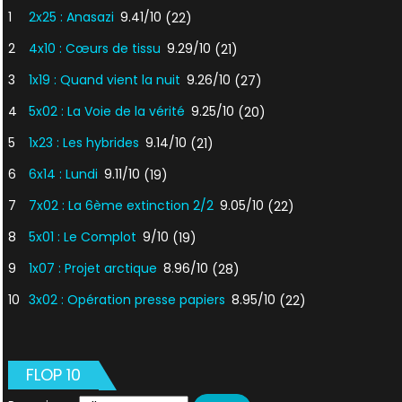
1
2x25 : Anasazi
9.41/10
(22)
2
4x10 : Cœurs de tissu
9.29/10
(21)
3
1x19 : Quand vient la nuit
9.26/10
(27)
4
5x02 : La Voie de la vérité
9.25/10
(20)
5
1x23 : Les hybrides
9.14/10
(21)
6
6x14 : Lundi
9.11/10
(19)
7
7x02 : La 6ème extinction 2/2
9.05/10
(22)
8
5x01 : Le Complot
9/10
(19)
9
1x07 : Projet arctique
8.96/10
(28)
10
3x02 : Opération presse papiers
8.95/10
(22)
FLOP 10