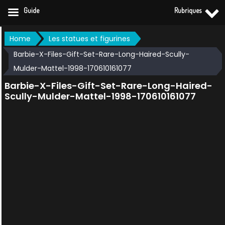
Guide
Rubriques
Skip
Home
Les statues et figurines
to
Barbie-X-Files-Gift-Set-Rare-Long-Haired-Scully-
content
Mulder-Mattel-1998-170610161077
Barbie-X-Files-Gift-Set-Rare-Long-Haired-
Scully-Mulder-Mattel-1998-170610161077