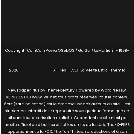
Copyright [CoinCoin Powa ©SebOS / GuiGui / LeMartien] - 1998-
2026
X-Files – LVEI : La Vérité Est Ici
. Theme:
Newspaper Plus by
Themecentury
. Powered by
WordPress
LA
VERITE EST ICI www.lvei.net, tous droits réservés : tout le contenu
écrit (sauf indication) est le droit exclusif des auteurs du site. Il est
strictement interdit de le reproduire sous quelque forme que ce
soit sans leur autorisation explicite. Cependant ce site n'est pas
un site officiel ou à but lucratif et les droits de la série The-X-FILES
appartiennent à la FOX, The Ten Thirteen productions et à son