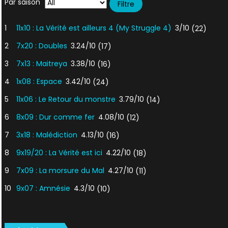
Par saison
1
11x10 : La Vérité est ailleurs 4 (My Struggle 4)
3/10
(22)
2
7x20 : Doubles
3.24/10
(17)
3
7x13 : Maitreya
3.38/10
(16)
4
1x08 : Espace
3.42/10
(24)
5
11x06 : Le Retour du monstre
3.79/10
(14)
6
8x09 : Dur comme fer
4.08/10
(12)
7
3x18 : Malédiction
4.13/10
(16)
8
9x19/20 : La Vérité est ici
4.22/10
(18)
9
7x09 : La morsure du Mal
4.27/10
(11)
10
9x07 : Amnésie
4.3/10
(10)