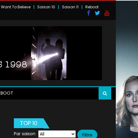
I Want To Believe
Saison 10
Saison 11
Reboot
EBOOT
TOP 10
Par saison