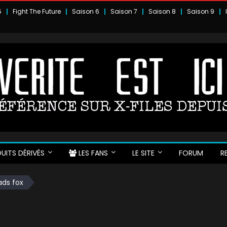
5
Fight The Future
Saison 6
Saison 7
Saison 8
Saison 9
UITS DÉRIVÉS
LES FANS
LE SITE
FORUM
R
ads fox