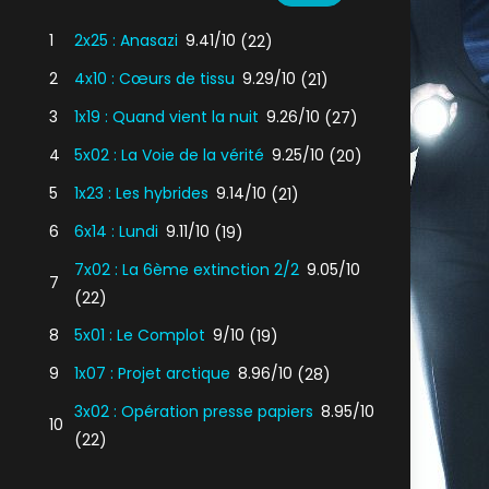
1
2x25 : Anasazi
9.41/10
(22)
2
4x10 : Cœurs de tissu
9.29/10
(21)
3
1x19 : Quand vient la nuit
9.26/10
(27)
4
5x02 : La Voie de la vérité
9.25/10
(20)
5
1x23 : Les hybrides
9.14/10
(21)
6
6x14 : Lundi
9.11/10
(19)
7x02 : La 6ème extinction 2/2
9.05/10
7
(22)
8
5x01 : Le Complot
9/10
(19)
9
1x07 : Projet arctique
8.96/10
(28)
3x02 : Opération presse papiers
8.95/10
10
(22)