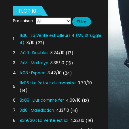
FLOP 10
Par saison
11x10 : La Vérité est ailleurs 4 (My Struggle
1
4)
3/10
(22)
2
7x20 : Doubles
3.24/10
(17)
3
7x13 : Maitreya
3.38/10
(16)
4
1x08 : Espace
3.42/10
(24)
11x06 : Le Retour du monstre
3.79/10
5
(14)
6
8x09 : Dur comme fer
4.08/10
(12)
7
3x18 : Malédiction
4.13/10
(16)
8
9x19/20 : La Vérité est ici
4.22/10
(18)