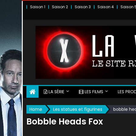
Skip
Saison 1
Saison 2
Saison 3
Saison 4
Saison 
to
content
LA SÉRIE
LES FILMS
LES PROD
Home
Les statues et figurines
bobble he
Bobble Heads Fox