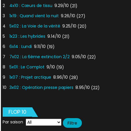
2
4x10 : Cœurs de tissu
9.29/10
(21)
3
1x19 : Quand vient la nuit
9.26/10
(27)
4
5x02 : La Voie de la vérité
9.25/10
(20)
5
1x23 : Les hybrides
9.14/10
(21)
6
6x14 : Lundi
9.11/10
(19)
7
7x02 : La 6ème extinction 2/2
9.05/10
(22)
8
5x01 : Le Complot
9/10
(19)
9
1x07 : Projet arctique
8.96/10
(28)
10
3x02 : Opération presse papiers
8.95/10
(22)
FLOP 10
Par saison