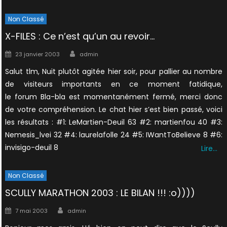
Non Classé
X-FILES : Ce n’est qu’un au revoir…
Author
Posted
23 janvier 2003
admin
on
Salut tlm, Nuit plutôt agitée hier soir, pour pallier au nombre
de visiteurs importants en ce moment fatidique,
le forum Bla-bla est momentanément fermé, merci donc
de votre compréhension. Le chat hier s’est bien passé, voici
les résultats : #1: LeMartien-Deuil 63 #2: martienfou 40 #3:
Nemesis_lvei 32 #4: laurelafolle 24 #5: IWantToBelieve 8 #6:
invisigo-deuil 8
Lire…
Non Classé
SCULLY MARATHON 2003 : LE BILAN !!! :o))))
Author
Posted
7 mai 2003
admin
on