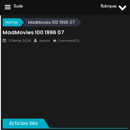
Guide
Rubriques
Skip
Home
MadMovies 100 1996 07
to
MadMovies 100 1996 07
content
Posted
Author
2 février 2026
admin
Comment(0)
on
Articles liés