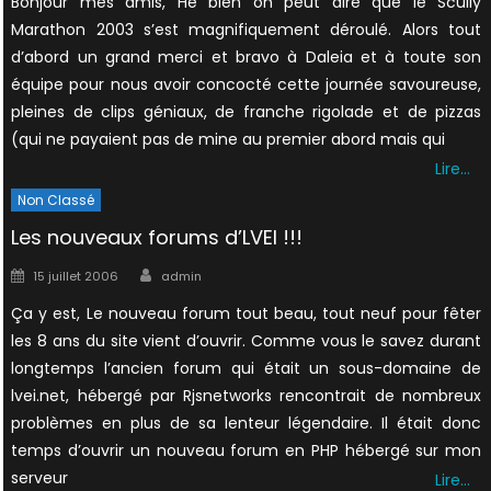
Bonjour mes amis, Hé bien on peut dire que le Scully
Marathon 2003 s’est magnifiquement déroulé. Alors tout
d’abord un grand merci et bravo à Daleia et à toute son
équipe pour nous avoir concocté cette journée savoureuse,
pleines de clips géniaux, de franche rigolade et de pizzas
(qui ne payaient pas de mine au premier abord mais qui
Lire…
Non Classé
Les nouveaux forums d’LVEI !!!
Author
Posted
15 juillet 2006
admin
on
Ça y est, Le nouveau forum tout beau, tout neuf pour fêter
les 8 ans du site vient d’ouvrir. Comme vous le savez durant
longtemps l’ancien forum qui était un sous-domaine de
lvei.net, hébergé par Rjsnetworks rencontrait de nombreux
problèmes en plus de sa lenteur légendaire. Il était donc
temps d’ouvrir un nouveau forum en PHP hébergé sur mon
serveur
Lire…