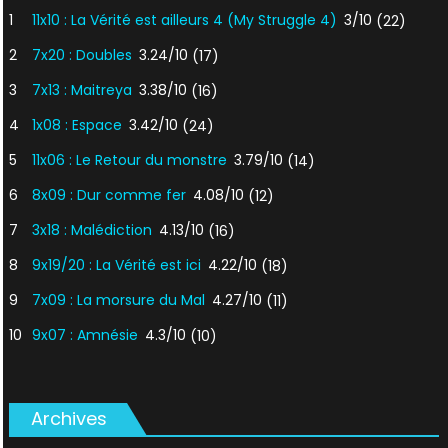
1
11x10 : La Vérité est ailleurs 4 (My Struggle 4)
3/10
(22)
2
7x20 : Doubles
3.24/10
(17)
3
7x13 : Maitreya
3.38/10
(16)
4
1x08 : Espace
3.42/10
(24)
5
11x06 : Le Retour du monstre
3.79/10
(14)
6
8x09 : Dur comme fer
4.08/10
(12)
7
3x18 : Malédiction
4.13/10
(16)
8
9x19/20 : La Vérité est ici
4.22/10
(18)
9
7x09 : La morsure du Mal
4.27/10
(11)
10
9x07 : Amnésie
4.3/10
(10)
Archives