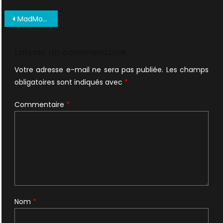
Navigation
MadMovies 100 1996 07
de
l’article
Laisser un commentaire
Votre adresse e-mail ne sera pas publiée.
Les champs
obligatoires sont indiqués avec
*
Commentaire
*
Nom
*