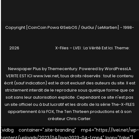
Copyright [CoinCoin Powa ©SebOS / GuiGui / LeMartien] - 1998-
2026
X-Files – LVEI : La Vérité Est Ici
. Theme:
Newspaper Plus by
Themecentury
. Powered by
WordPress
LA
VERITE EST ICI www.lvei.net, tous droits réservés : tout le contenu
écrit (sauf indication) est le droit exclusif des auteurs du site. Il est
strictement interdit de le reproduire sous quelque forme que ce
soit sans leur autorisation explicite. Cependant ce site n'est pas
un site officiel ou à but lucratif et les droits de la série The-X-FILES
appartiennent à la FOX, The Ten Thirteen productions et à son
créateur Chris Carter.
[vidbg container=".site-branding" mp4="https://lvei.net/wp-
content/uploads/2023/04/logo2023-04-1.mp4" loop="false"]