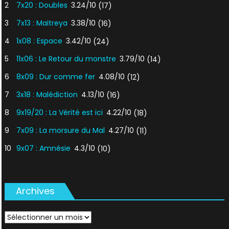
2
7x20 : Doubles
3.24/10
(17)
3
7x13 : Maitreya
3.38/10
(16)
4
1x08 : Espace
3.42/10
(24)
5
11x06 : Le Retour du monstre
3.79/10
(14)
6
8x09 : Dur comme fer
4.08/10
(12)
7
3x18 : Malédiction
4.13/10
(16)
8
9x19/20 : La Vérité est ici
4.22/10
(18)
9
7x09 : La morsure du Mal
4.27/10
(11)
10
9x07 : Amnésie
4.3/10
(10)
Archives
Archives