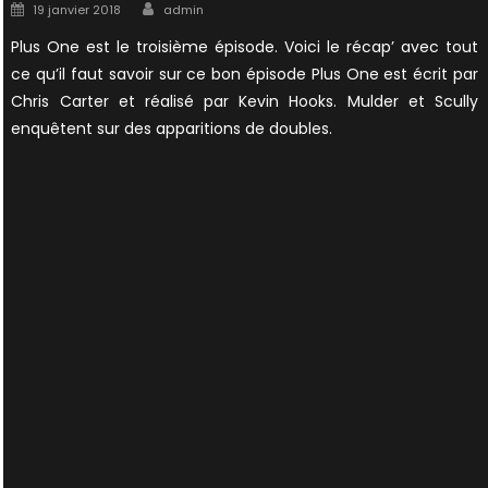
Author
Posted
19 janvier 2018
admin
on
Plus One est le troisième épisode. Voici le récap’ avec tout
ce qu’il faut savoir sur ce bon épisode Plus One est écrit par
Chris Carter et réalisé par Kevin Hooks. Mulder et Scully
enquêtent sur des apparitions de doubles.