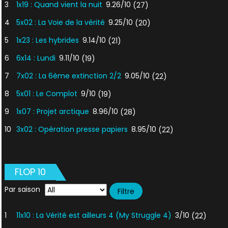
3
1x19 : Quand vient la nuit
9.26/10
(27)
4
5x02 : La Voie de la vérité
9.25/10
(20)
5
1x23 : Les hybrides
9.14/10
(21)
6
6x14 : Lundi
9.11/10
(19)
7
7x02 : La 6ème extinction 2/2
9.05/10
(22)
8
5x01 : Le Complot
9/10
(19)
9
1x07 : Projet arctique
8.96/10
(28)
10
3x02 : Opération presse papiers
8.95/10
(22)
FLOP 10
Par saison
1
11x10 : La Vérité est ailleurs 4 (My Struggle 4)
3/10
(22)