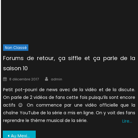
Non Classé
Forums de retour, ça siffle et ça parle de la
saison 10
Author
Posted
8 décembre 2017
admin
on
Petit pot-pourri de news avec de la vidéo et de la discute.
On parle de 2 vidéos de fans cette fois puisqu’ils sont encore
actifs 😉 On commence par une vidéo officielle que la
chaîne YouTube de la série a mis en ligne. On y voit des fans
reprendre le thème musical de la série.
Lire…
Navigation
Au Mexique, on sait faire de la promo