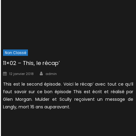
Non Classé
11×02 – This, le récap’
Author
Posted
12 janvier 2018
admin
on
This est le second épisode. Voici le récap’ avec tout ce qu’il
faut savoir sur ce bon épisode This est écrit et réalisé par
Glen Morgan. Mulder et Scully reçoivent un message de
Langly, mort 16 ans auparavant.