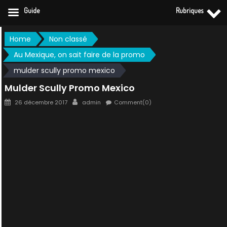
Guide
Rubriques
Skip
Home
Non classé
to
Au Mexique, on sait faire de la promo
content
mulder scully promo mexico
Mulder Scully Promo Mexico
Posted
Author
26 décembre 2017
admin
Comment(0)
on