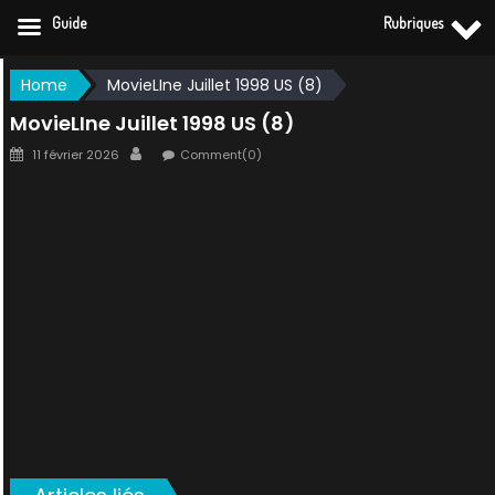
Guide
Rubriques
Skip
Home
MovieLIne Juillet 1998 US (8)
to
MovieLIne Juillet 1998 US (8)
content
Posted
Author
11 février 2026
Comment(0)
on