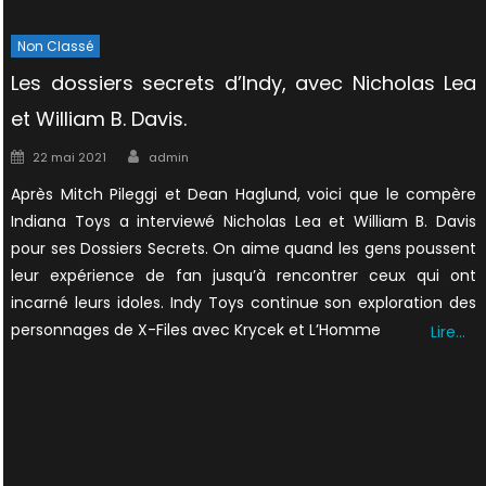
Non Classé
Les dossiers secrets d’Indy, avec Nicholas Lea
et William B. Davis.
Author
Posted
22 mai 2021
admin
on
Après Mitch Pileggi et Dean Haglund, voici que le compère
Indiana Toys a interviewé Nicholas Lea et William B. Davis
pour ses Dossiers Secrets. On aime quand les gens poussent
leur expérience de fan jusqu’à rencontrer ceux qui ont
incarné leurs idoles. Indy Toys continue son exploration des
personnages de X-Files avec Krycek et L’Homme
Lire…