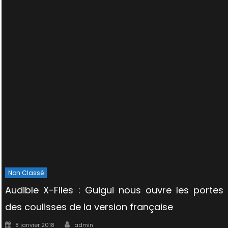
Non Classé
Audible X-Files : Guigui nous ouvre les portes
des coulisses de la version française
Author
Posted
8 janvier 2018
admin