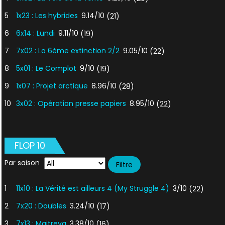
5
1x23 : Les hybrides
9.14/10
(21)
6
6x14 : Lundi
9.11/10
(19)
7
7x02 : La 6ème extinction 2/2
9.05/10
(22)
8
5x01 : Le Complot
9/10
(19)
9
1x07 : Projet arctique
8.96/10
(28)
10
3x02 : Opération presse papiers
8.95/10
(22)
FLOP 10
Par saison
1
11x10 : La Vérité est ailleurs 4 (My Struggle 4)
3/10
(22)
2
7x20 : Doubles
3.24/10
(17)
3
7x13 : Maitreya
3.38/10
(16)