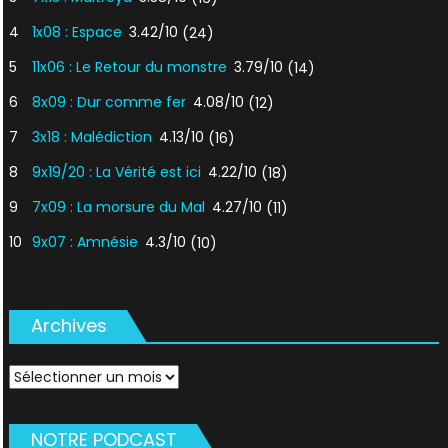
4
1x08 : Espace
3.42/10
(24)
5
11x06 : Le Retour du monstre
3.79/10
(14)
6
8x09 : Dur comme fer
4.08/10
(12)
7
3x18 : Malédiction
4.13/10
(16)
8
9x19/20 : La Vérité est ici
4.22/10
(18)
9
7x09 : La morsure du Mal
4.27/10
(11)
10
9x07 : Amnésie
4.3/10
(10)
Archives
Archives
NOTRE PODCAST