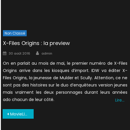
Non Classé
X-Files Origins : la preview
Author
Posted
30 août 2016
admin
on
On en parlait au mois de mai, le premier numéro de X-Files
Origins arrive dans les kiosques d’import. IDW va éditer X-
Files Origins, la jeunesse de Mulder et Scully. Attention, ce ne
sont pas des histoires sur le duo d’enquêteurs version jeunes
mais vraiment les deux personnages durant leurs années
ado chacun de leur côté.
Lire…
Navigation
MovieLIne Juillet 1998 US (8)
de