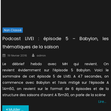
Non Classé
Podcast LiVEI : épisode 5 – Babylon, les
thématiques de la saison
Author
Posted
19 février 2016
admin
on
Le débrief hebdo avec MH qui revient. On
revient évidemment sur l’épisode 5 Babylon. Voici le
sommaire de cet épisode 5 de LiVEI. A 47 secondes, on
commence avec Babylon et l’avis mitigé sur l’épisode A
14m50, on revient sur le format de 6 épisodes et de la
structure des saisons d’avant A 15m30, on parle de la scène
Lire…
Navigation
Mulder et Scully en couverture d’Entertainment Weekly