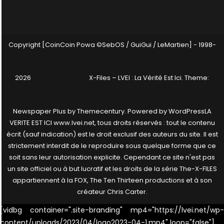
Copyright [CoinCoin Powa ©SebOS / GuiGui / LeMartien] - 1998-
2026
X-Files – LVEI : La Vérité Est Ici
. Theme:
Newspaper Plus by
Themecentury
. Powered by
WordPress
LA
VERITE EST ICI www.lvei.net, tous droits réservés : tout le contenu
écrit (sauf indication) est le droit exclusif des auteurs du site. Il est
strictement interdit de le reproduire sous quelque forme que ce
soit sans leur autorisation explicite. Cependant ce site n'est pas
un site officiel ou à but lucratif et les droits de la série The-X-FILES
appartiennent à la FOX, The Ten Thirteen productions et à son
créateur Chris Carter.
[vidbg container=".site-branding" mp4="https://lvei.net/wp-
content/uploads/2023/04/logo2023-04-1.mp4" loop="false"]