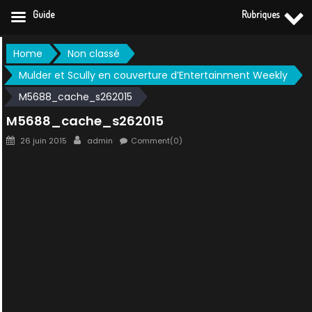
Guide
Rubriques
Skip
Home
Non classé
to
Mulder et Scully en couverture d’Entertainment Weekly
content
M5688_cache_s262015
M5688_cache_s262015
Posted
Author
26 juin 2015
admin
Comment(0)
on