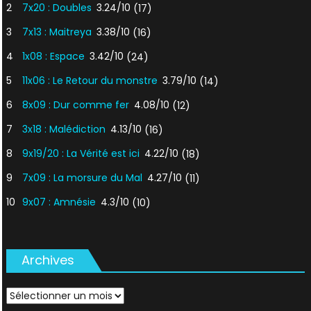
2
7x20 : Doubles
3.24/10
(17)
3
7x13 : Maitreya
3.38/10
(16)
4
1x08 : Espace
3.42/10
(24)
5
11x06 : Le Retour du monstre
3.79/10
(14)
6
8x09 : Dur comme fer
4.08/10
(12)
7
3x18 : Malédiction
4.13/10
(16)
8
9x19/20 : La Vérité est ici
4.22/10
(18)
9
7x09 : La morsure du Mal
4.27/10
(11)
10
9x07 : Amnésie
4.3/10
(10)
Archives
Archives