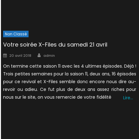
Non Classé
Votre soirée X-Files du samedi 21 avril
Author
Posted
20 avril 2018
admin
on
On termine cette saison 11 avec les 4 ultimes épisodes. Déjà !
Trois petites semaines pour la saison 11, deux ans, 16 épisodes
pour ce revival et X-Files semble donc encore nous dire au-
revoir ou adieu. Ce fut plus de deux ans assez riches pour
nous sur le site, on vous remercie de votre fidélité
Lire…