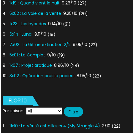
3
1x19 : Quand vient la nuit
9.26/10
(27)
4
5x02 : La Voie de la vérité
9.25/10
(20)
5
1x23 : Les hybrides
9.14/10
(21)
6
6x14 : Lundi
9.11/10
(19)
7
7x02 : La 6ème extinction 2/2
9.05/10
(22)
8
5x01 : Le Complot
9/10
(19)
9
1x07 : Projet arctique
8.96/10
(28)
10
3x02 : Opération presse papiers
8.95/10
(22)
FLOP 10
Par saison
1
11x10 : La Vérité est ailleurs 4 (My Struggle 4)
3/10
(22)