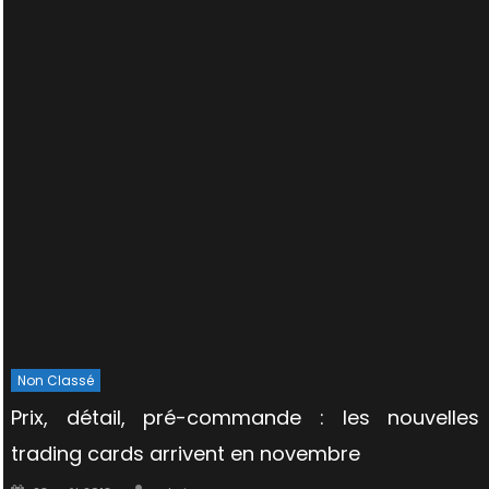
Non Classé
Prix, détail, pré-commande : les nouvelles
trading cards arrivent en novembre
Author
Posted