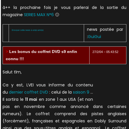
à++ la prochaine fois je vous parlerai de la sortie du
magazine
SERIES MAX N°6
🙂
news postée par
Envoyer cette news à un(e) ami(e)
:
GuiGui
>
Les bonus du coffret DVD s9 enfin
27/2/04 – 05:43:52
connu !!!
Salut tlm,
Ca y est, LVEI vous informe du contenu
du
dernier coffret DVD
: celui de la
saison 9
…
Il sortira le
11 mai
en zone 1 aux USA (et non
pas en novembre comme annoncé dans certaines
rumeurs). Le coffret comprend des pistes anglaises
(forcément), françaises et espagnoles en Dobly Surround
ainsi que des sous-titres anglais et espagnol… Le coffret