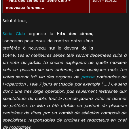
>
Hits des séries sur Série Club +
1/3/04 – 10:05:22
nouveaux forums…
Salut à tous,
Série Club
organise le
Hits des séries
,
l’occasion pour nous de mettre notre série
préférée à nouveau sur le devant de la
scène.
Les 10 meilleures séries télé seront decernées suite à
un vote du public. La chaine expliquera de quelle maniere
cela se passera sur son antenne, dans quelques mois. Les
votes seront fait via des organes de
presse
partenaires de
l »operation : Tele 7 jours et E¶sode, par exemple ( … ) Ce sera
donc une tres large operation, pas seulement restreinte aux
spectateurs du cable. tout le monde pourra voter et donner
sa préférée. La liste a été etablie en partant de plusieurs
centaines de titres, par un comité de séléction composé de
specialistes, responsables de chaines et redacteurs en chef
de magazines.