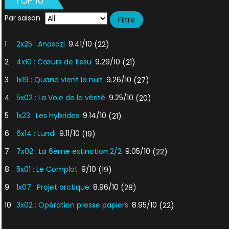
TOP 10
Par saison
1
2x25 : Anasazi
9.41/10
(22)
2
4x10 : Cœurs de tissu
9.29/10
(21)
3
1x19 : Quand vient la nuit
9.26/10
(27)
4
5x02 : La Voie de la vérité
9.25/10
(20)
5
1x23 : Les hybrides
9.14/10
(21)
6
6x14 : Lundi
9.11/10
(19)
7
7x02 : La 6ème extinction 2/2
9.05/10
(22)
8
5x01 : Le Complot
9/10
(19)
9
1x07 : Projet arctique
8.96/10
(28)
10
3x02 : Opération presse papiers
8.95/10
(22)