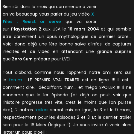
Bien sûr dans le mois qui commence à venir
on va beaucoup vous parler du jeu vidéo
X-
Files : Resist or serve
qui va sortir
sur
Playstation 2
aux USA le
16 mars 2004
et qui semble
être carrément un opus mythologique de premier ordre…
Voici donc déjà une 1ère bonne salve d’infos, de captures
inédites et de vidéo en attendant une grande surprise
que
Zero Sum
prépare pour LVEI…
Tout d’abord, comme nous l’apprend notre ami Zero sur
le
forum
: LE PREMIER VRAI TRAILER est en ligne !!! Il est…
comment dire… décoiffant, hum… et méga SPOILER !!! Il ne
concerne que le 1er épisode (et déjà on peut voir que
l’histoire progresse très vite, c’est le moins que l’on puisse
dire), 2 autres
trailers
seront mis en ligne, le 3 et le 9 mars,
respectivement pour les épisodes 2 et 3. Et le dernier trailer
sera pour le 16 Mars (logique !). Je vous invite à venir alors
jetter un coup d’oeil :