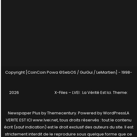
Copyright [CoinCoin Powa ©SebOS / GuiGui / LeMartien] - 1998-
2026
X-Files – LVEI : La Vérité Est Ici
. Theme:
Newspaper Plus by
Themecentury
. Powered by
WordPress
LA
VERITE EST ICI www.lvei.net, tous droits réservés : tout le contenu
écrit (sauf indication) est le droit exclusif des auteurs du site. Il est
strictement interdit de le reproduire sous quelque forme que ce