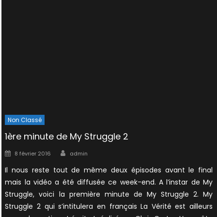
Non Classé
1ère minute de My Struggle 2
Author
Posted
8 février 2016
admin
on
Il nous reste tout de même deux épisodes avant le final
mais la vidéo a été diffusée ce week-end. A l’instar de My
Struggle, voici la première minute de My Struggle 2. My
Struggle 2 qui s’intitulera en français La Vérité est ailleurs