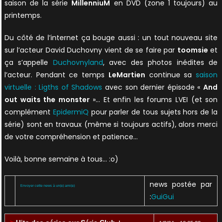
saison de la série
MillenniuM
en DVD (zone 1 toujours) au
printemps.
Du côté de l’internet ça bouge aussi : un tout nouveau site
sur l’acteur David Duchovny vient de se faire par
toomsie
et
ça s’appelle
Duchovnyland
, avec des photos inédites de
l’acteur. Pendant ce temps
LeMartien
continue sa
saison
virtuelle : Ligths of Shadows
avec son dernier épisode «
And
out waits the monster
»… Et enfin les forums LVEI (et son
complément
EpidermiQ
pour parler de tous sujets hors de la
série) sont en travaux (même si toujours actifs), alors merci
de votre compréhension et patience…
Voilà, bonne semaine à tous… :o)
news postée par
Envoyer cette news à un(e) ami(e)
:
GuiGui