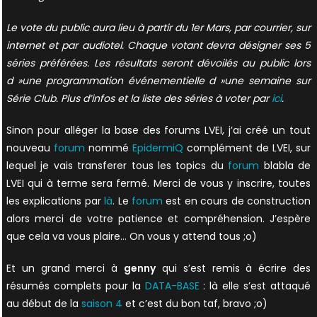
Le vote du public aura lieu à partir du 1er Mars, par courrier, sur
internet et par audiotel. Chaque votant devra désigner ses 5
séries préférées. Les résultats seront dévoilés au public lors
d »une programmation événementielle d »une semaine sur
Série Club. Plus d’infos et la liste des séries à voter par
ici
.
Sinon pour alléger la base des forums LVEI, j’ai créé un tout
nouveau
forum
nommé
EpidermiQ
complément de LVEI, sur
lequel je vais transferer tous les topics du
forum
blabla de
LVEI qui à terme sera fermé. Merci de vous y inscrire, toutes
les explications par
là
. Le
forum
est en cours de construction
alors merci de votre patience et compréhension. J’espère
que cela va vous plaire… On vous y attend tous ;o)
Et un grand merci à
genny
qui s’est remis à écrire des
résumés complets pour la
DATA-BASE
: là elle s’est attaqué
au début de la
saison 4
et c’est du bon taf, bravo ;o)