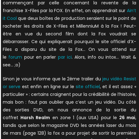
commençant par celle concernant la revente de la
franchise X-Files par la FOX. En effet, on apprendrait sur
Ain’t
it Cool
que deux boîtes de production seraient sur le point de
racheter les droits de X-Files et MillenniuM à la Fox ! Peut-
être en vue du second film dont la Fox voudrait se
débarrasser. Ce qui expliquerait pourquoi le site officiel d’X-
Files a disparu du site de la Fox… On vous attend sur
le
forum
pour en parler
par ici
. Alors, info ou intox… Wait &
see… ;o)
Sinon je vous informe que le 2ème trailer du
jeu vidéo Resist
or serve
est enfin en ligne sur le
site officiel
, et il est assez «
particulier » : certains craignent pour la crédibilité de l’histoire,
mais bon : faut pas oublier que c’est un jeu vidéo. Du côté
des sorties DVD, on nous annonce de la sortie du
coffret
Harsh Realm
en zone 1 (aux USA) pour le
26 mai
,
tandis que selon le magazine DVD les années laser du mois
de mars (page 128) la fox a pour projet de sortir la première