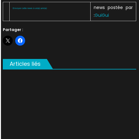
news postée par
Envoyer cette news à un(e) ami(e)
:
GuiGui
Partager :
Articles liés