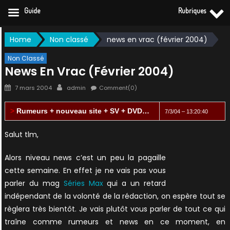
Guide
Rubriques
Skip
Home
Non classé
news en vrac (février 2004)
to
content
Non Classé
News En Vrac (février 2004)
Posted
Author
7 mars 2004
admin
Comment(0)
on
>
Rumeurs + nouveau site + SV + DVD…
7/3/04 – 13:20:40
Salut tlm,
Alors niveau news c’est un peu la pagaille
cette semaine. En effet je ne vais pas vous
parler du mag
Séries Max
qui a un retard
indépendant de la volonté de la rédaction, on espère tout se
règlera très bientôt. Je vais plutôt vous parler de tout ce qui
traîne comme rumeurs et news en ce moment, en