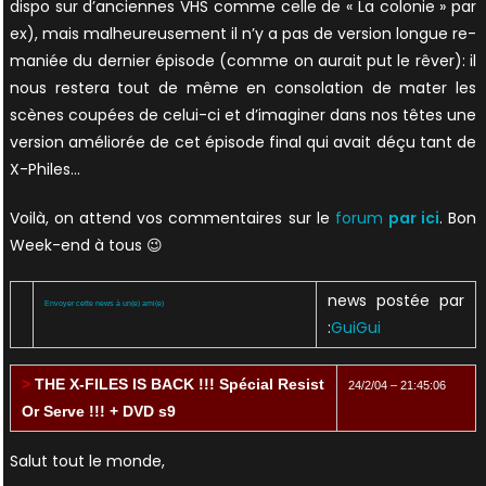
dispo sur d’anciennes VHS comme celle de « La colonie » par
ex), mais malheureusement il n’y a pas de version longue re-
maniée du dernier épisode (comme on aurait put le rêver): il
nous restera tout de même en consolation de mater les
scènes coupées de celui-ci et d’imaginer dans nos têtes une
version améliorée de cet épisode final qui avait déçu tant de
X-Philes…
Voilà, on attend vos commentaires sur le
forum
par ici
. Bon
Week-end à tous 😉
news postée par
Envoyer cette news à un(e) ami(e)
:
GuiGui
>
THE X-FILES IS BACK !!! Spécial Resist
24/2/04 – 21:45:06
Or Serve !!! + DVD s9
Salut tout le monde,