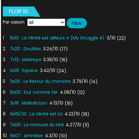
FLOP 10
Par saison
1
11x10 : La Vérité est ailleurs 4 (My Struggle 4)
3/10
(22)
2
7x20 : Doubles
3.24/10
(17)
3
7x13 : Maitreya
3.38/10
(16)
4
1x08 : Espace
3.42/10
(24)
5
11x06 : Le Retour du monstre
3.79/10
(14)
6
8x09 : Dur comme fer
4.08/10
(12)
7
3x18 : Malédiction
4.13/10
(16)
8
9x19/20 : La Vérité est ici
4.22/10
(18)
9
7x09 : La morsure du Mal
4.27/10
(11)
10
9x07 : Amnésie
4.3/10
(10)