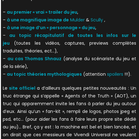
–
au premier « vrai » trailer du jeu
,
–
à une magnifique image de
Mulder
&
Scully
,
–
à une image d’un « personnage » du jeu
,
–
au topic récapitulatif de toutes les infos sur le
jeu
(toutes les vidéos, captures, previews complètes
traduites, théories, ect…),
–
au cas Thomas Shnauz
(analyse du scénariste du jeu et
de la série),
–
au topic théories mythologiques
(attention
spoilers
!!!).
Le
site officiel
a d’ailleurs quelques petites nouveautés : Un
truc étrange qui s’appelle « Agents of the Truth » (AOT), un
truc qui apparemment invite les fans à parler du jeu autour
d’eux. Ainsi qu’un « fan-kit », rempli de logos, photos jpeg et
psd, etc… (pour aider les fans à faire leurs propre site dédié
au jeu)… Bref, ça y est : la machine est bel et bien lancée, et
on dirait que ces messieurs de Vivendi Universal ne veulent