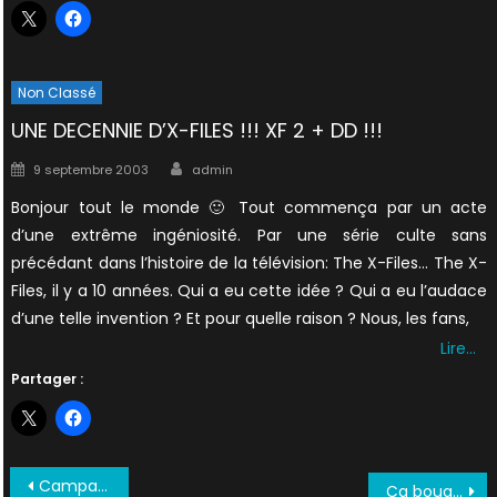
Non Classé
UNE DECENNIE D’X-FILES !!! XF 2 + DD !!!
Author
Posted
9 septembre 2003
admin
on
Bonjour tout le monde 🙂 Tout commença par un acte
d’une extrême ingéniosité. Par une série culte sans
précédant dans l’histoire de la télévision: The X-Files… The X-
Files, il y a 10 années. Qui a eu cette idée ? Qui a eu l’audace
d’une telle invention ? Et pour quelle raison ? Nous, les fans,
Lire…
Partager :
Navigation
Campagne de remerciement + DD + DVD + « Episode inédit » !!!
Ça bouge du côté des fans : XF AWARDS + SV3 + DD + XF2