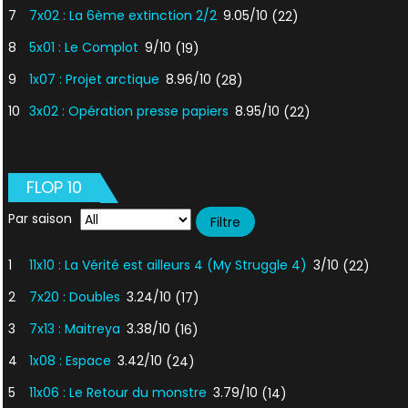
7
7x02 : La 6ème extinction 2/2
9.05/10
(22)
8
5x01 : Le Complot
9/10
(19)
9
1x07 : Projet arctique
8.96/10
(28)
10
3x02 : Opération presse papiers
8.95/10
(22)
FLOP 10
Par saison
1
11x10 : La Vérité est ailleurs 4 (My Struggle 4)
3/10
(22)
2
7x20 : Doubles
3.24/10
(17)
3
7x13 : Maitreya
3.38/10
(16)
4
1x08 : Espace
3.42/10
(24)
5
11x06 : Le Retour du monstre
3.79/10
(14)