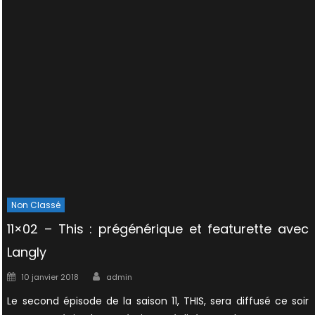
Non Classé
11×02 – This : prégénérique et featurette avec
Langly
Author
Posted
10 janvier 2018
admin
on
Le second épisode de la saison 11, THIS, sera diffusé ce soir