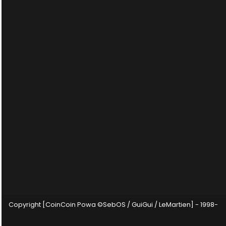
Copyright [CoinCoin Powa ©SebOS / GuiGui / LeMartien] - 1998-