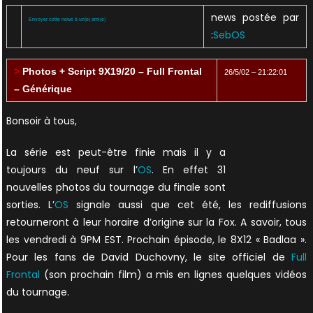
news postée par
Envoyer cette news à un(e) ami(e)
:
SebOS
>
Photos + Script 9X19/20 – Full Frontal
26/5/02 – 21:22:01
– Générique
Bonsoir à tous,
La série est peut-être finie mais il y a
toujours du neuf sur l’
OS
. En effet 31
nouvelles photos du tournage du finale sont
sorties. L’
OS
signale aussi que cet été, les rediffusions
retourneront à leur horaire d’origine sur la Fox. A savoir, tous
les vendredi à 9PM EST. Prochain épisode, le 8X12 « Badlaa ».
Pour les fans de David Duchovny, le site officiel de
Full
Frontal
(son prochain film) a mis en lignes quelques vidéos
du tournage.