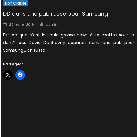
Non Classé
DD dans une pub russe pour Samsung
Author
Posted
25 février 2019
admin
on
Est-ce que c’est la seule grosse news à se mettre sous la
dent? oui. David Duchovny apparaît dans une pub pour
Samsung… en russe !
Partager :