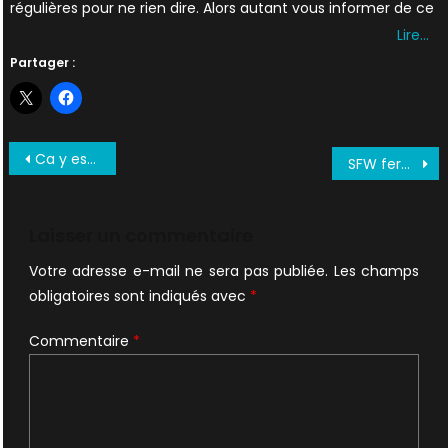
régulières pour ne rien dire. Alors autant vous informer de ce
Lire…
Partager :
Navigation
Ca y est X-FILES entre dans la légende + Audimat + Articles sur la fin de la série…
SFW ferme ses portes + Audience d’M6 de mercredi…
de
l’article
Laisser un commentaire
Votre adresse e-mail ne sera pas publiée.
Les champs
obligatoires sont indiqués avec
*
Commentaire
*