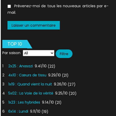
Prévenez-moi de tous les nouveaux articles par e-
mail.
TOP 10
Par saison
1
2x25 : Anasazi
9.41/10
(22)
2
4x10 : Cœurs de tissu
9.29/10
(21)
3
1x19 : Quand vient la nuit
9.26/10
(27)
4
5x02 : La Voie de la vérité
9.25/10
(20)
5
1x23 : Les hybrides
9.14/10
(21)
6
6x14 : Lundi
9.11/10
(19)