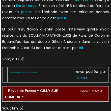
dans la
Data-base
. Et de son côté N°6 continue de faire sa
revue de
presse
sur l’épisode avec des critiques bonnes
comme mauvaises et ça c’est
par là
.
Et pour finir,
Sarah
a enfin posté l’interview qu’elle avait
réalisé, lors du SCULLY MARATHON 2002 de Paris, de Caroline
Beaunel’actrice qui double Gillian Anderson dans la version
Française. C’est du beau boulot et c’est par
ici
.
Voilà, à ++ 🙂
news postée par
Envoyer cette news à un(e) ami(e)
:
GuiGui
>
Revue de Presse + GILLY SUR
23/5/02 – 21:54:33
COMEDIE !!!
Salut tlm :o)