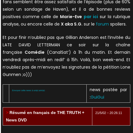
fans semblent être assez satisfaits de l’épisode (plus de 60%
selon un sondage de Haven), et il a de bonnes reviews
positives comme celle de
Marie-Eve
par ici
sur la rubrique
analyse, ou encore celle de
X aka S.G.
sur le
forum
spoilers.
Et pour finir n’oubliez pas que Gillian Anderson est l’invitée du
LATE DAVID LETTERMAN ce soir sur la chaîne
française
Comédie
(CanalSat’) à 1h du matin. Et demain
vendredi après-midi en redif’ à 15h. Voilà, bon week-end. Et
n‘oubliez pas de m’envoyez les signatures de la pétition Lone
Gunmen ;o)))
news postée par
Envoyer cette news à un(e) ami(e)
:
GuiGui
>
Résumé en français de THE TRUTH +
21/5/02 – 20:26:11
News DVD