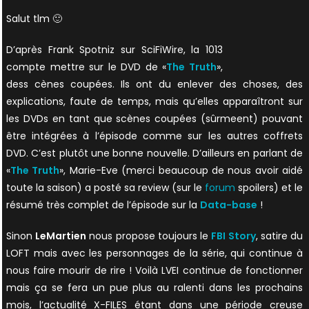
Salut tlm 🙂
D’après Frank Spotniz sur SciFiWire, la 1013
compte mettre sur le DVD de «
The Truth
»,
dess cènes coupées. Ils ont du enlever des choses, des
explications, faute de temps, mais qu’elles apparaîtront sur
les DVDs en tant que scènes coupées (sûrmeent) pouvant
être intégrées à l’épisode comme sur les autres coffrets
DVD. C’est plutôt une bonne nouvelle. D’ailleurs en parlant de
«
The Truth
», Marie-Eve (merci beaucoup de nous avoir aidé
toute la saison) a posté sa review (sur le
forum
spoilers) et le
résumé très complet de l’épisode sur la
Data-base
!
Sinon
LeMartien
nous propose toujours le
FBI Story
, satire du
LOFT mais avec les personnages de la série, qui continue à
nous faire mourir de rire ! Voilà LVEI continue de fonctionner
mais ça se fera un pue plus au ralenti dans les prochains
mois, l’actualité X-FILES étant dans une période creuse