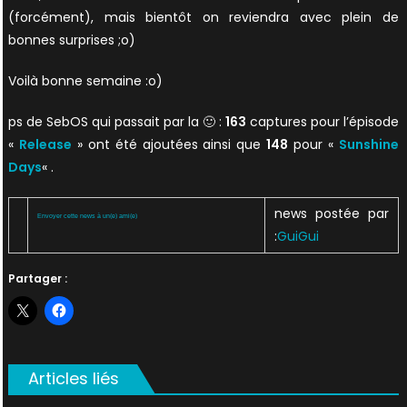
(forcément), mais bientôt on reviendra avec plein de
bonnes surprises ;o)
Voilà bonne semaine :o)
ps de SebOS qui passait par la 🙂 :
163
captures pour l’épisode
«
Release
» ont été ajoutées ainsi que
148
pour «
Sunshine
Days
« .
news postée par
Envoyer cette news à un(e) ami(e)
:
GuiGui
Partager :
Articles liés