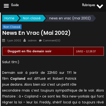
Guide
Rubriques
Skip
Home
Non classé
news en vrac (mai 2002)
to
content
Non Classé
News En Vrac (mai 2002)
Posted
Author
1 juin 2002
admin
Comment(0)
on
>
Doggett en flic demain soir
1/6/02 – 12:28:37
Salut tlm:)
Demain soir à partir de 22h50 sur TF1 le
film
Copland
est diffusé et Robert Patrick
joue dedans. Alors bien sûr c’est un petit rôle
secondaire mais c’est toujours sympathique de le voir. Alors
l’histoire : à « Copland » ce sont les flics new-yorkais qui font
régner la loi – leur loi. Freddy, shérif local qui a toujours rêvé