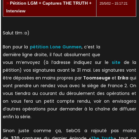
>
Pétition LGM + Captures THE TRUTH +
25/5/02 – 15:17:21
Interview
Salut tlm :o)
Bon pour la
pétition Lone Gunmen
, c’est la
dernière ligne droite, il faut absolument que
vous m’envoyez (à l’adresse indiquez sur le
site
de la
pétition) vos signatures avant le 31 mai. Les signatures vont
être déposées en mains propres par
Toomseuge
et
Erika
qui
vont prendre un rendez vous avec le siège de France 2. On
vous tiendra au courant du déroulement des opérations et
on vous fera un petit compte rendu, voir on envisagera
d’autres opérations pour demander à la chaîne de diffuser
enfin la série.
Sinon juste comme ça, SebOS a rajouté pas moins
de
370
captures du dernier épisode «
The Truth
», tout ça