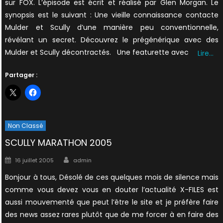
sur FOX. L’épisode est écrit et réalisé par Glen Morgan. Le
synopsis est le suivant : Une vieille connaissance contacte
Mulder et Scully d’une manière peu conventionnelle,
révélant un secret. Découvrez le prégénérique avec des
Mulder et Scully décontractés. Une featurette avec
Lire…
Partager :
Non Classé
SCULLY MARATHON 2005
Author
Posted
16 juillet 2005
admin
on
Bonjour à tous, Désolé de ces quelques mois de silence mais
comme vous devez vous en douter l’actualité X-FILES est
aussi mouvementé que peut l’être le site et je préfère faire
des news assez rares plutôt que de me forcer à en faire des