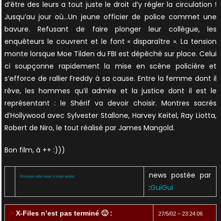
d’être des leurs a tout juste le droit d’y régler la circulation !
Jusqu’au jour où…Un jeune officier de police commet une
bavure. Refusant de faire plonger leur collègue, les
enquêteurs le couvrent et le font « disparaître ». La tension
monte lorsque Moe Tilden du FBI est dépêché sur place. Celui
ci soupçonne rapidement la mise en scène policière et
s’efforce de rallier Freddy à sa cause. Entre la femme dont il
rêve, les hommes qu’il admire et la justice dont il est le
représentant : le Shérif va devoir choisir. Montres sacrés
d’Hollywood avec Sylvester Stallone, Harvey Keitel, Ray Liotta,
Robert de Niro, le tout réalisé par James Mangold.
Bon film, à ++ :)))
news postée par
Envoyer cette news à un(e) ami(e)
:
GuiGui
>
X-Files n’est pas terminé 🙂 :
27/5/02 – 23:24:06