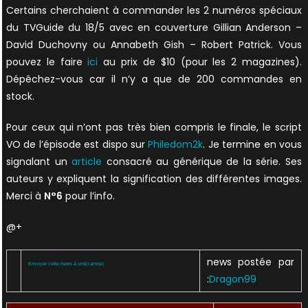
Certains cherchaient à commander les 2 numéros spéciaux
du TVGuide du 18/5 avec en couverture Gillian Anderson –
David Duchovny ou Annabeth Gish – Robert Patrick. Vous
pouvez le faire
ici
au prix de $10 (pour les 2 magazines).
Dépêchez-vous car il n’y a que de 200 commandes en
stock.
Pour ceux qui n’ont pas très bien compris le finale, le script
VO de l’épisode est dispo sur
Philedom2k
. Je termine en vous
signalant un
article
consacré au générique de la série. Ses
auteurs y expliquent la signification des différentes images.
Merci à
N°6
pour l’info.
@+
news postée par
Envoyer cette news à un(e) ami(e)
:
Dragon99