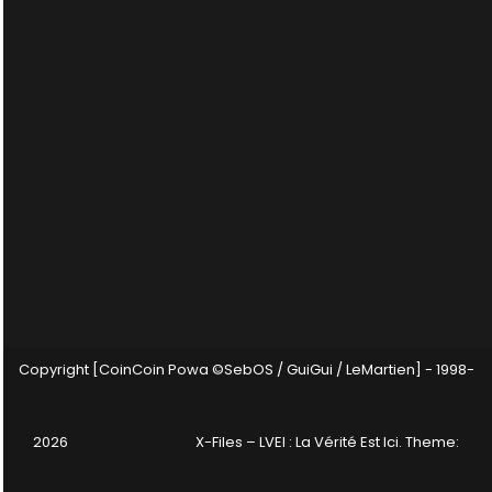
Copyright [CoinCoin Powa ©SebOS / GuiGui / LeMartien] - 1998-
2026
X-Files – LVEI : La Vérité Est Ici
. Theme: