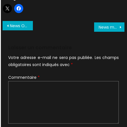
Navigation
News Octobre 1999
News mai 2000 (annonce saison 8 et retour de DD)
de
l’article
Laisser un commentaire
Votre adresse e-mail ne sera pas publiée.
Les champs
obligatoires sont indiqués avec
*
Commentaire
*