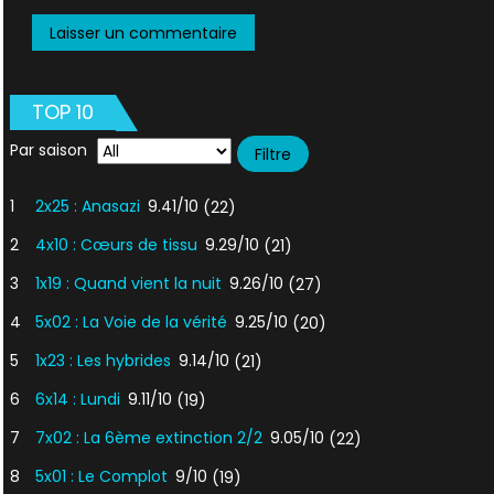
TOP 10
Par saison
1
2x25 : Anasazi
9.41/10
(22)
2
4x10 : Cœurs de tissu
9.29/10
(21)
3
1x19 : Quand vient la nuit
9.26/10
(27)
4
5x02 : La Voie de la vérité
9.25/10
(20)
5
1x23 : Les hybrides
9.14/10
(21)
6
6x14 : Lundi
9.11/10
(19)
7
7x02 : La 6ème extinction 2/2
9.05/10
(22)
8
5x01 : Le Complot
9/10
(19)