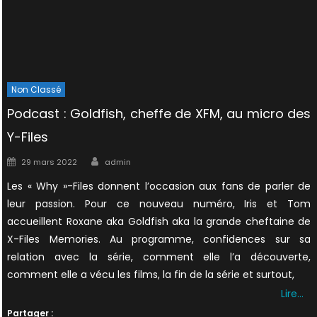
Non Classé
Podcast : Goldfish, cheffe de XFM, au micro des
Y-Files
Author
Posted
29 mars 2022
admin
on
Les « Why »-Files donnent l’occasion aux fans de parler de
leur passion. Pour ce nouveau numéro, Iris et Tom
accueillent Roxane aka Goldfish aka la grande cheftaine de
X-Files Memories. Au programme, confidences sur sa
relation avec la série, comment elle l’a découverte,
comment elle a vécu les films, la fin de la série et surtout,
Lire…
Partager :