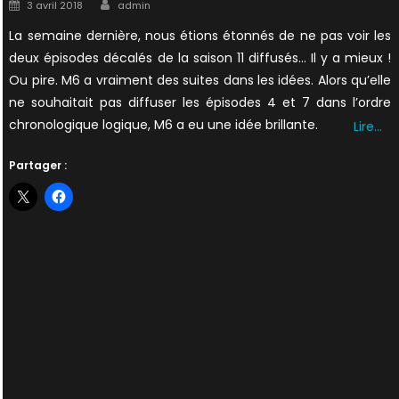
Author
Posted
3 avril 2018
admin
on
La semaine dernière, nous étions étonnés de ne pas voir les
deux épisodes décalés de la saison 11 diffusés… Il y a mieux !
Ou pire. M6 a vraiment des suites dans les idées. Alors qu’elle
ne souhaitait pas diffuser les épisodes 4 et 7 dans l’ordre
chronologique logique, M6 a eu une idée brillante.
Lire…
Partager :