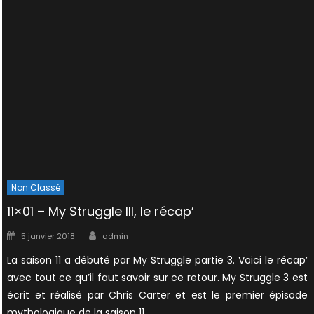
Non Classé
11×01 – My Struggle III, le récap’
Author
Posted
5 janvier 2018
admin
on
La saison 11 a débuté par My Struggle partie 3. Voici le récap’
avec tout ce qu’il faut savoir sur ce retour. My Struggle 3 est
écrit et réalisé par Chris Carter et est le premier épisode
mythologique de la saison 11.