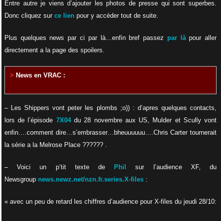
Entre autre je viens d’ajouter les photos de presse qui sont superbes.
Donc c
liquez sur
ce lien
pour y accéder tout de suite.
Plus quelques news par ci par là…enfin bref pa
ssez
par là
pour aller
directement a la page des spoilers.
>
News en VRAC :
– Les Shippers vont peter les plombs ;o)) : d’apres quelques contacts,
lors de l’épisode
7X04
du 28 novembre aux US, Mulder et Scully vont
enfin….comment dire…s’embrasser…bheuuuuuu….Chris Carter tournerait
la série a la Melrose Place ?????? .
– Voici un p’tit texte de
Phil
sur l’audience XF, du
Newsgroup
news.newz.net/nzn.fr.series.X-files
:
« avec un peu de retard les chiffres d’audience pour X-files du jeudi 28/10: