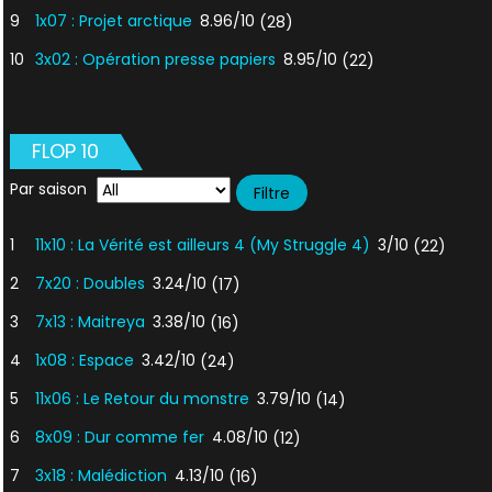
9
1x07 : Projet arctique
8.96/10
(28)
10
3x02 : Opération presse papiers
8.95/10
(22)
FLOP 10
Par saison
1
11x10 : La Vérité est ailleurs 4 (My Struggle 4)
3/10
(22)
2
7x20 : Doubles
3.24/10
(17)
3
7x13 : Maitreya
3.38/10
(16)
4
1x08 : Espace
3.42/10
(24)
5
11x06 : Le Retour du monstre
3.79/10
(14)
6
8x09 : Dur comme fer
4.08/10
(12)
7
3x18 : Malédiction
4.13/10
(16)