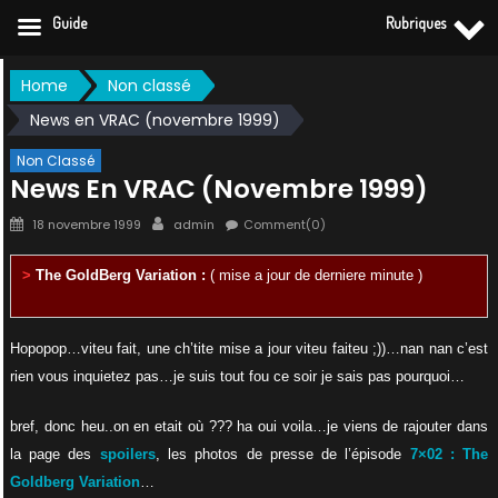
Guide
Rubriques
Skip
Home
Non classé
to
News en VRAC (novembre 1999)
content
Non Classé
News En VRAC (novembre 1999)
Posted
Author
18 novembre 1999
admin
Comment(0)
on
>
The GoldBerg Variation :
( mise a jour de derniere minute )
Hopopop…viteu fait, une ch’tite mise a jour viteu faiteu ;))…nan nan c’est
rien vous inquietez pas…je suis tout fou ce soir je sais pas pourquoi…
bref, donc heu..on en etait où ??? ha oui voila…je viens de rajouter dans
la page des
spoilers
, les photos de presse de l’épisode
7×02 : The
Goldberg Variation
…