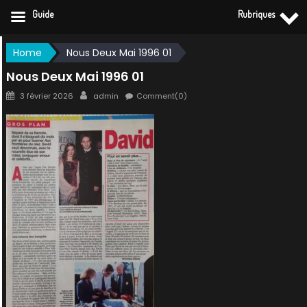
Guide
Rubriques
Skip
Home
Nous Deux Mai 1996 01
to
Nous Deux Mai 1996 01
content
Posted
Author
3 février 2026
admin
Comment(0)
on