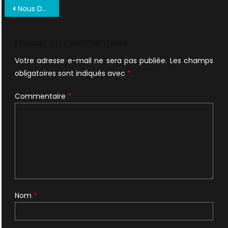
Navigation
Nous Deux Mai 1996 01
de
l’article
Laisser un commentaire
Votre adresse e-mail ne sera pas publiée.
Les champs
obligatoires sont indiqués avec
*
Commentaire
*
Nom
*