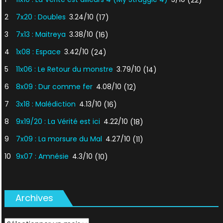
(22)
2
7x20 : Doubles
3.24/10
(17)
3
7x13 : Maitreya
3.38/10
(16)
4
1x08 : Espace
3.42/10
(24)
5
11x06 : Le Retour du monstre
3.79/10
(14)
6
8x09 : Dur comme fer
4.08/10
(12)
7
3x18 : Malédiction
4.13/10
(16)
8
9x19/20 : La Vérité est ici
4.22/10
(18)
9
7x09 : La morsure du Mal
4.27/10
(11)
10
9x07 : Amnésie
4.3/10
(10)
Archives
Archives