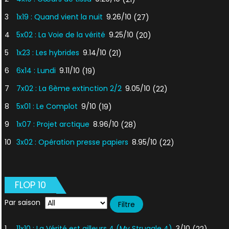
3
1x19 : Quand vient la nuit
9.26/10
(27)
4
5x02 : La Voie de la vérité
9.25/10
(20)
5
1x23 : Les hybrides
9.14/10
(21)
6
6x14 : Lundi
9.11/10
(19)
7
7x02 : La 6ème extinction 2/2
9.05/10
(22)
8
5x01 : Le Complot
9/10
(19)
9
1x07 : Projet arctique
8.96/10
(28)
10
3x02 : Opération presse papiers
8.95/10
(22)
FLOP 10
Par saison
1
11x10 : La Vérité est ailleurs 4 (My Struggle 4)
3/10