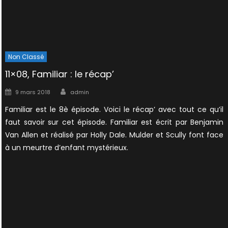
Non Classé
11×08, Familiar : le récap’
Author
Posted
9 mars 2018
admin
on
Familiar est le 8è épisode. Voici le récap’ avec tout ce qu’il
faut savoir sur cet épisode. Familiar est écrit par Benjamin
Van Allen et réalisé par Holly Dale. Mulder et Scully font face
à un meurtre d’enfant mystérieux.