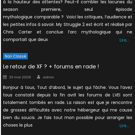
à la hauteur des attentes? Peut-il combler les lacunes du
season premiere, seul épisode
mythologique comparable ? Voici les critiques, l’audience et
les petites infos à savoir. My Struggle 2 est écrit et réalisé par
Chris Carter et conclue l’arc mythologique qui ne
comportait que deux
Lire…
Non Classé
Le retour de XF ? + forums en rade !
Author
Posted
29 mai 2006
admin
on
Bonjour à tous, Tout d’abord, le sujet qui fâche. Vous l’avez
tous constaté depuis la fin avril les forums de LVEI sont
totalement tombés en rade. La raison est que je rencontre
de grosses difficultés avec notre hébergeur qui me cause
bien du soucis. Je fais tout mon possible pour arranger les
choses le plus
Lire…