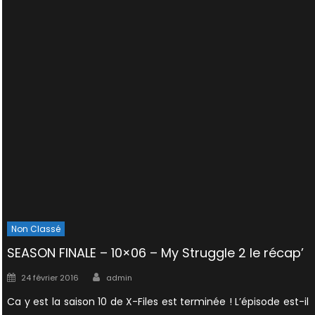
Non Classé
SEASON FINALE – 10×06 – My Struggle 2 le récap’
Author
Posted
24 février 2016
admin
on
Ca y est la saison 10 de X-Files est terminée ! L’épisode est-il