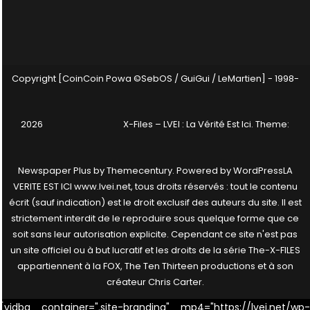
Copyright [CoinCoin Powa ©SebOS / GuiGui / LeMartien] - 1998-
2026
X-Files – LVEI : La Vérité Est Ici
. Theme:
Newspaper Plus by
Themecentury
. Powered by
WordPress
LA
VERITE EST ICI www.lvei.net, tous droits réservés : tout le contenu
écrit (sauf indication) est le droit exclusif des auteurs du site. Il est
strictement interdit de le reproduire sous quelque forme que ce
soit sans leur autorisation explicite. Cependant ce site n'est pas
un site officiel ou à but lucratif et les droits de la série The-X-FILES
appartiennent à la FOX, The Ten Thirteen productions et à son
créateur Chris Carter.
[vidbg container=".site-branding" mp4="https://lvei.net/wp-