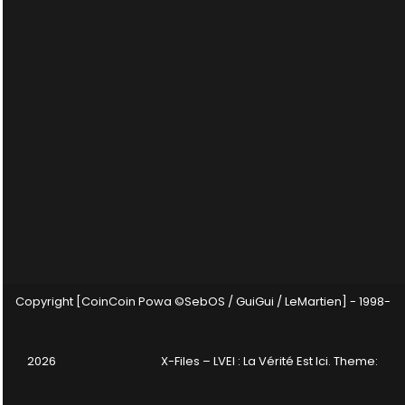
Copyright [CoinCoin Powa ©SebOS / GuiGui / LeMartien] - 1998-
2026
X-Files – LVEI : La Vérité Est Ici
. Theme: