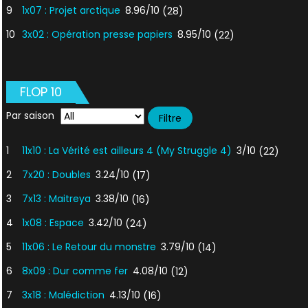
9
1x07 : Projet arctique
8.96/10
(28)
10
3x02 : Opération presse papiers
8.95/10
(22)
FLOP 10
Par saison
1
11x10 : La Vérité est ailleurs 4 (My Struggle 4)
3/10
(22)
2
7x20 : Doubles
3.24/10
(17)
3
7x13 : Maitreya
3.38/10
(16)
4
1x08 : Espace
3.42/10
(24)
5
11x06 : Le Retour du monstre
3.79/10
(14)
6
8x09 : Dur comme fer
4.08/10
(12)
7
3x18 : Malédiction
4.13/10
(16)