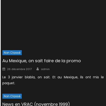
Non Classé
Au Mexique, on sait faire de la promo
Author
Posted
26 décembre 2017
admin
on
Le 3 janvier blabla, on sait. Et au Mexique, ils ont mis le
paquet.
Non Classé
News en VRAC (novembre 1999)