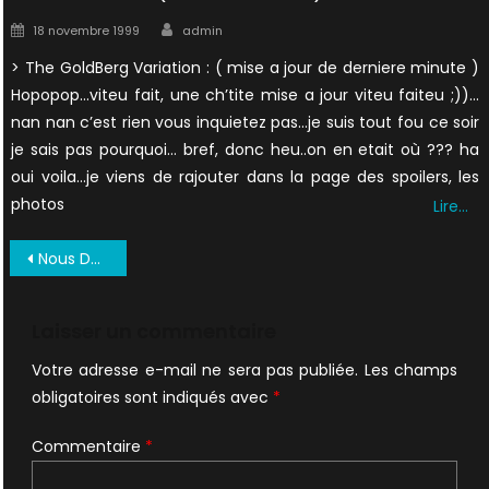
Author
Posted
18 novembre 1999
admin
on
> The GoldBerg Variation : ( mise a jour de derniere minute )
Hopopop…viteu fait, une ch’tite mise a jour viteu faiteu ;))…
nan nan c’est rien vous inquietez pas…je suis tout fou ce soir
je sais pas pourquoi… bref, donc heu..on en etait où ??? ha
oui voila…je viens de rajouter dans la page des spoilers, les
photos
Lire…
Navigation
Nous Deux Mai 1996 02
de
l’article
Laisser un commentaire
Votre adresse e-mail ne sera pas publiée.
Les champs
obligatoires sont indiqués avec
*
Commentaire
*