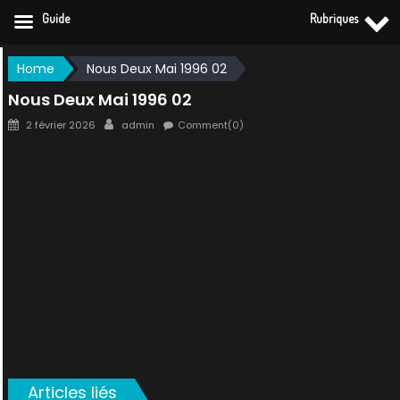
Guide
Rubriques
Skip
Home
Nous Deux Mai 1996 02
to
Nous Deux Mai 1996 02
content
Posted
Author
2 février 2026
admin
Comment(0)
on
Articles liés