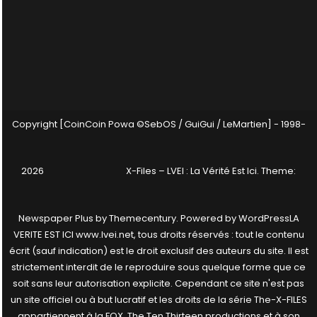
Copyright [CoinCoin Powa ©SebOS / GuiGui / LeMartien] - 1998-
2026
X-Files – LVEI : La Vérité Est Ici
. Theme:
Newspaper Plus by
Themecentury
. Powered by
WordPress
LA
VERITE EST ICI www.lvei.net, tous droits réservés : tout le contenu
écrit (sauf indication) est le droit exclusif des auteurs du site. Il est
strictement interdit de le reproduire sous quelque forme que ce
soit sans leur autorisation explicite. Cependant ce site n'est pas
un site officiel ou à but lucratif et les droits de la série The-X-FILES
appartiennent à la FOX, The Ten Thirteen productions et à son