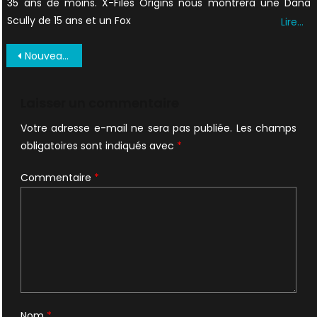
35 ans de moins. X-Files Origins nous montrera une Dana
Scully de 15 ans et un Fox
Lire…
Navigation
Nouveau trailer impressionnant et nouveau comics
de
l’article
Laisser un commentaire
Votre adresse e-mail ne sera pas publiée.
Les champs
obligatoires sont indiqués avec
*
Commentaire
*
Nom
*