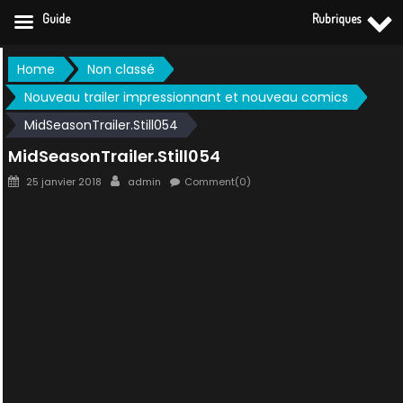
Guide
Rubriques
Skip
Home
Non classé
to
Nouveau trailer impressionnant et nouveau comics
content
MidSeasonTrailer.Still054
MidSeasonTrailer.Still054
Posted
Author
25 janvier 2018
admin
Comment(0)
on