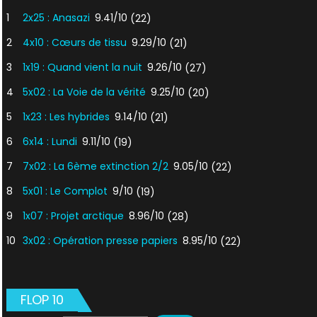
1
2x25 : Anasazi
9.41/10
(22)
2
4x10 : Cœurs de tissu
9.29/10
(21)
3
1x19 : Quand vient la nuit
9.26/10
(27)
4
5x02 : La Voie de la vérité
9.25/10
(20)
5
1x23 : Les hybrides
9.14/10
(21)
6
6x14 : Lundi
9.11/10
(19)
7
7x02 : La 6ème extinction 2/2
9.05/10
(22)
8
5x01 : Le Complot
9/10
(19)
9
1x07 : Projet arctique
8.96/10
(28)
10
3x02 : Opération presse papiers
8.95/10
(22)
FLOP 10