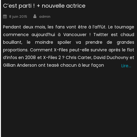
C’est parti ! + nouvelle actrice
Author
Posted
8 juin 2015
admin
on
Pendant deux mois, les fans vont être à l’affût. Le tournage
commence aujourd’hui à Vancouver ! Twitter est chaud
bouillant, le moindre spoiler va prendre de grandes
proportions. Comment X-Files peut-elle survivre après le flot
d’infos en 2008 et X-Files 2 ? Chris Carter, David Duchovny et
Gillian Anderson ont teasé chacun à leur façon
Lire…