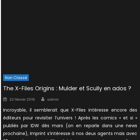
Non Classé
The X-Files Origins : Mulder et Scully en ados ?
Author
Posted
22 février 2016
admin
on
Incroyable, il semblerait que X-Files intéresse encore des
éditeurs pour revisiter l’univers ! Après les comics « et si »
publiés par IDW dès mars (on en reparle dans une news
prochaine), Imprint s’intéresse à nos deux agents mais avec