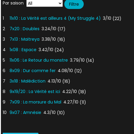
Par saison
1
11x10 : La Vérité est ailleurs 4 (My Struggle 4)
3/10
(22)
2
7x20 : Doubles
3.24/10
(17)
3
7x13 : Maitreya
3.38/10
(16)
4
1x08 : Espace
3.42/10
(24)
5
11x06 : Le Retour du monstre
3.79/10
(14)
6
8x09 : Dur comme fer
4.08/10
(12)
7
3x18 : Malédiction
4.13/10
(16)
8
9x19/20 : La Vérité est ici
4.22/10
(18)
9
7x09 : La morsure du Mal
4.27/10
(11)
10
9x07 : Amnésie
4.3/10
(10)