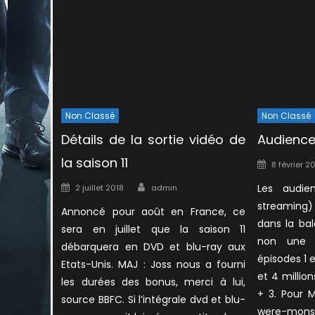
Non Classé
Non Classé
Détails de la sortie vidéo de
Audience
la saison 11
Posted
8 février 2
on
Author
Posted
Les audien
2 juillet 2018
admin
on
streaming
Annoncé pour août en France, ce
dans la ba
sera en juillet que la saison 11
non une s
débarquera en DVD et blu-ray aux
épisodes 1 
Etats-Unis. MAJ : Joss nous a fourni
et 4 millio
les durées des bonus, merci à lui,
+ 3. Pour 
source BBFC. Si l’intégrale dvd et blu-
were-monst