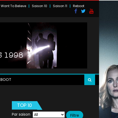
I Want To Believe
Saison 10
Saison 11
Reboot
EBOOT
TOP 10
Par saison