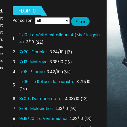
FLOP 10
d,
t
Par saison
it
it
11x10 : La Vérité est ailleurs 4 (My Struggle
1
rs
4)
3/10
(22)
us
2
7x20 : Doubles
3.24/10
(17)
ue
»,
3
7x13 : Maitreya
3.38/10
(16)
us
4
1x08 : Espace
3.42/10
(24)
11x06 : Le Retour du monstre
3.79/10
5
(14)
6
8x09 : Dur comme fer
4.08/10
(12)
7
3x18 : Malédiction
4.13/10
(16)
8
9x19/20 : La Vérité est ici
4.22/10
(18)