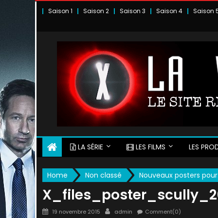
Skip
Saison 1
Saison 2
Saison 3
Saison 4
Saison 
to
content
LA SÉRIE
LES FILMS
LES PROD
Home
Non classé
Nouveaux posters pour…
X_files_poster_scully_2
Posted
Author
19 novembre 2015
admin
Comment(0)