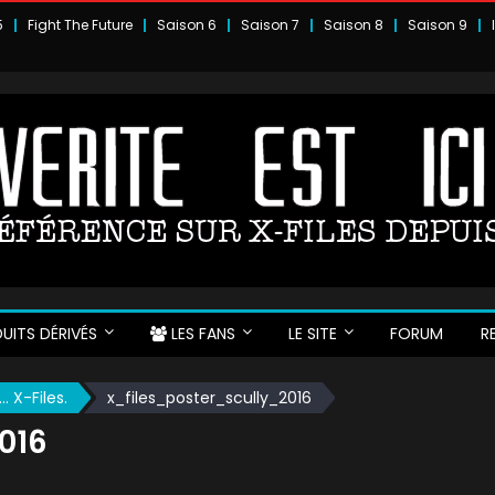
5
Fight The Future
Saison 6
Saison 7
Saison 8
Saison 9
UITS DÉRIVÉS
LES FANS
LE SITE
FORUM
R
 X-Files.
x_files_poster_scully_2016
016