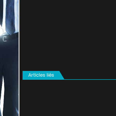
on
Articles liés