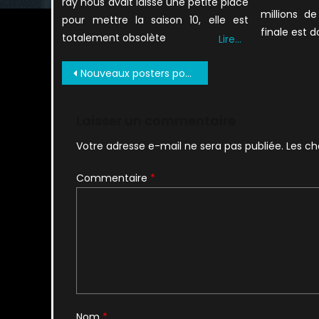
ray nous avait laissé une petite place
millions d
pour mettre la saison 10, elle est
finale est d
totalement obsolète
Lire…
Navigation
Nouveaux posters pour… X-Files.
de
l’article
Laisser un commentaire
Votre adresse e-mail ne sera pas publiée.
Les ch
Commentaire
*
Nom
*