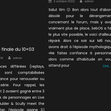
Author
Posted
2 octobre 2002
admin
on
Salut tlm 🙂 Bon alors tout d’abor
désolé pour le dérangemen
concernant le forum, mais y ava
vraiment plus de place, SebOS a fa
le plus vite possible, le voici d’ailleu
réparé. Alors ce soir sur M6 no
avons droit à l’épisode mythologiq
 finale du 10×03
«Ne faites confiance à personne
Author
016
admin
alors comme d’habitude on vo
attend pour
Lire…
ces différées (replays,
) sont comptabilisées
lance pour renouveler ou
érie. Pour rappel, les
et 2 avaient gagné entre 3
ns de personnages en Live
Mulder & Scully meet the
er, l’épisode gagne 3.1