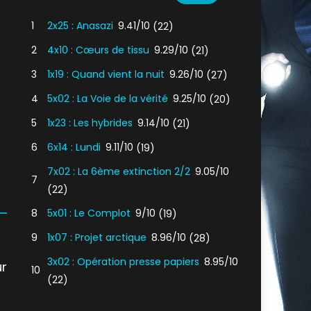
1
2x25 : Anasazi
9.41/10
(22)
2
4x10 : Cœurs de tissu
9.29/10
(21)
3
1x19 : Quand vient la nuit
9.26/10
(27)
4
5x02 : La Voie de la vérité
9.25/10
(20)
5
1x23 : Les hybrides
9.14/10
(21)
6
6x14 : Lundi
9.11/10
(19)
7x02 : La 6ème extinction 2/2
9.05/10
7
(22)
8
5x01 : Le Complot
9/10
(19)
9
1x07 : Projet arctique
8.96/10
(28)
3x02 : Opération presse papiers
8.95/10
r
10
(22)