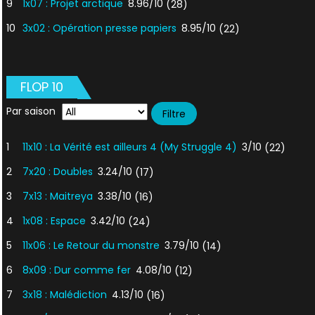
9
1x07 : Projet arctique
8.96/10
(28)
10
3x02 : Opération presse papiers
8.95/10
(22)
FLOP 10
Par saison
1
11x10 : La Vérité est ailleurs 4 (My Struggle 4)
3/10
(22)
2
7x20 : Doubles
3.24/10
(17)
3
7x13 : Maitreya
3.38/10
(16)
4
1x08 : Espace
3.42/10
(24)
5
11x06 : Le Retour du monstre
3.79/10
(14)
6
8x09 : Dur comme fer
4.08/10
(12)
7
3x18 : Malédiction
4.13/10
(16)