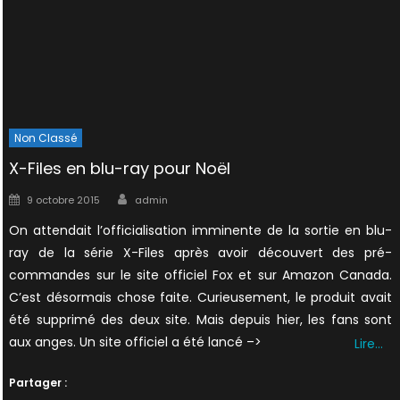
Non Classé
X-Files en blu-ray pour Noël
Author
Posted
9 octobre 2015
admin
on
On attendait l’officialisation imminente de la sortie en blu-
ray de la série X-Files après avoir découvert des pré-
commandes sur le site officiel Fox et sur Amazon Canada.
C’est désormais chose faite. Curieusement, le produit avait
été supprimé des deux site. Mais depuis hier, les fans sont
aux anges. Un site officiel a été lancé –>
Lire…
Partager :