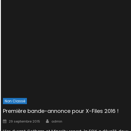
Non Classé
Première bande-annonce pour X-Files 2016 !
Author
Posted
29 septembre 2015
admin
on