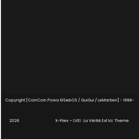
Copyright [CoinCoin Powa ©SebOS / GuiGui / LeMartien] - 1998-
2026
X-Files – LVEI : La Vérité Est Ici
. Theme: