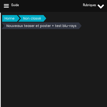
Guide
Rubriques
Skip
Home
Non classé
to
Nouveaux teaser et poster + test blu-rays
content