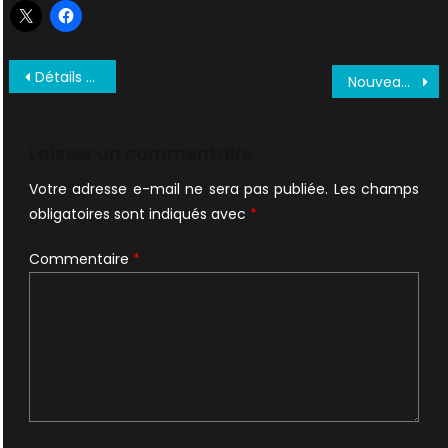
Navigation
Détails et visuels des coffrets blu-ray à travers le monde
Nouveau trailer et article sur les fans
de
l’article
Laisser un commentaire
Votre adresse e-mail ne sera pas publiée.
Les champs
obligatoires sont indiqués avec
*
Commentaire
*