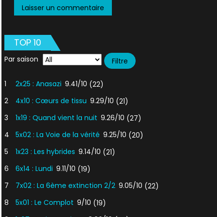
TOP 10
Par saison
1
2x25 : Anasazi
9.41/10
(22)
2
4x10 : Cœurs de tissu
9.29/10
(21)
3
1x19 : Quand vient la nuit
9.26/10
(27)
4
5x02 : La Voie de la vérité
9.25/10
(20)
5
1x23 : Les hybrides
9.14/10
(21)
6
6x14 : Lundi
9.11/10
(19)
7
7x02 : La 6ème extinction 2/2
9.05/10
(22)
8
5x01 : Le Complot
9/10
(19)