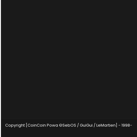
Copyright [CoinCoin Powa ©SebOS / GuiGui / LeMartien] - 1998-