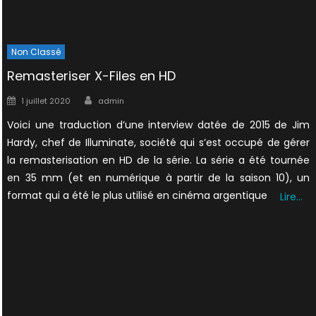
Non Classé
Remasteriser X-Files en HD
Author
Posted
1 juillet 2020
admin
on
Voici une traduction d’une interview datée de 2015 de Jim
Hardy, chef de Illuminate, société qui s’est occupé de gérer
la remasterisation en HD de la série. La série a été tournée
en 35 mm (et en numérique à partir de la saison 10), un
format qui a été le plus utilisé en cinéma argentique
Lire…