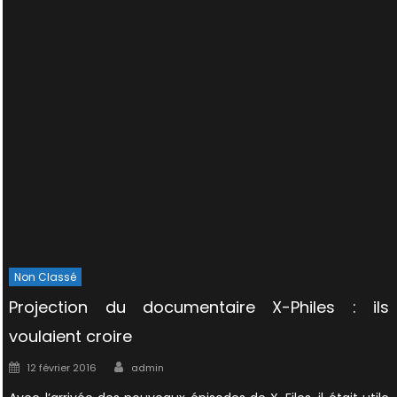
Non Classé
Projection du documentaire X-Philes : ils
voulaient croire
Author
Posted
12 février 2016
admin
on