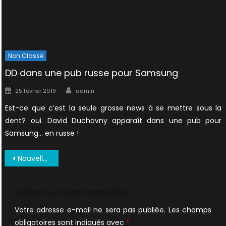
Non Classé
DD dans une pub russe pour Samsung
Author
Posted
25 février 2019
admin
on
Est-ce que c’est la seule grosse news à se mettre sous la
dent? oui. David Duchovny apparaît dans une pub pour
Samsung… en russe !
Navigation
Nouvelles affiches promo personnages
de
l’article
Laisser un commentaire
Votre adresse e-mail ne sera pas publiée.
Les champs
obligatoires sont indiqués avec
*