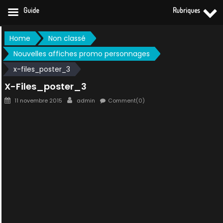
Guide
Rubriques
Skip
Home
Non classé
to
Nouvelles affiches promo personnages
content
x-files_poster_3
X-Files_poster_3
Posted
Author
11 novembre 2015
admin
Comment(0)
on