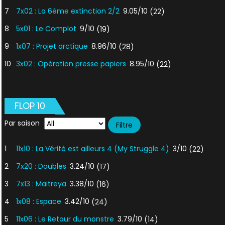
7
7x02 : La 6ème extinction 2/2
9.05/10
(22)
8
5x01 : Le Complot
9/10
(19)
9
1x07 : Projet arctique
8.96/10
(28)
10
3x02 : Opération presse papiers
8.95/10
(22)
FLOP 10
Par saison
1
11x10 : La Vérité est ailleurs 4 (My Struggle 4)
3/10
(22)
2
7x20 : Doubles
3.24/10
(17)
3
7x13 : Maitreya
3.38/10
(16)
4
1x08 : Espace
3.42/10
(24)
5
11x06 : Le Retour du monstre
3.79/10
(14)