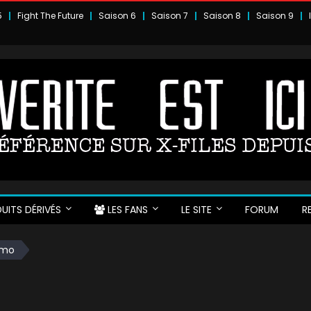
5
Fight The Future
Saison 6
Saison 7
Saison 8
Saison 9
UITS DÉRIVÉS
LES FANS
LE SITE
FORUM
R
omo