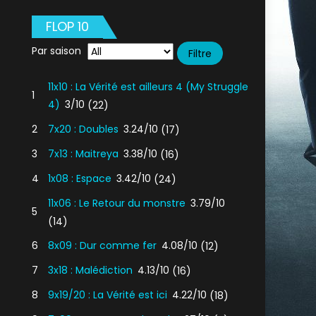
FLOP 10
Par saison
11x10 : La Vérité est ailleurs 4 (My Struggle
1
4)
3/10
(22)
2
7x20 : Doubles
3.24/10
(17)
3
7x13 : Maitreya
3.38/10
(16)
4
1x08 : Espace
3.42/10
(24)
11x06 : Le Retour du monstre
3.79/10
5
(14)
6
8x09 : Dur comme fer
4.08/10
(12)
7
3x18 : Malédiction
4.13/10
(16)
8
9x19/20 : La Vérité est ici
4.22/10
(18)