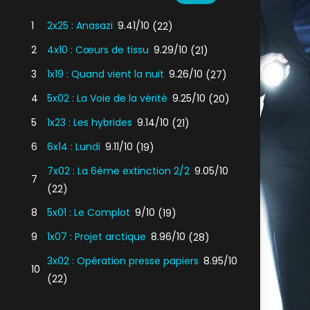
1
2x25 : Anasazi
9.41/10
(22)
2
4x10 : Cœurs de tissu
9.29/10
(21)
3
1x19 : Quand vient la nuit
9.26/10
(27)
4
5x02 : La Voie de la vérité
9.25/10
(20)
5
1x23 : Les hybrides
9.14/10
(21)
6
6x14 : Lundi
9.11/10
(19)
7x02 : La 6ème extinction 2/2
9.05/10
7
(22)
8
5x01 : Le Complot
9/10
(19)
9
1x07 : Projet arctique
8.96/10
(28)
3x02 : Opération presse papiers
8.95/10
10
(22)