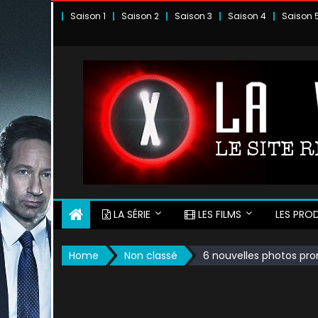
Skip
Saison 1
Saison 2
Saison 3
Saison 4
Saison 
to
content
LA SÉRIE
LES FILMS
LES PROD
Home
Non classé
6 nouvelles photos pr