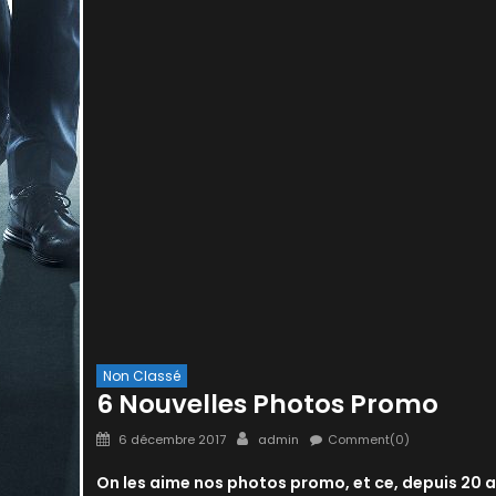
Non Classé
6 Nouvelles Photos Promo
Posted
Author
6 décembre 2017
admin
Comment(0)
on
On les aime nos photos promo, et ce, depuis 20 a