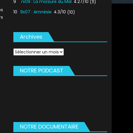
9
7x09 : La morsure du Mal
4.27/10
(11)
es
10
9x07 : Amnésie
4.3/10
(10)
rs
Archives
Archives
NOTRE PODCAST
NOTRE DOCUMENTAIRE