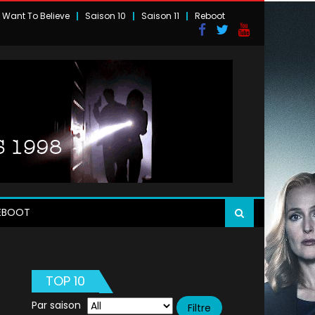
I Want To Believe
Saison 10
Saison 11
Reboot
EBOOT
TOP 10
Par saison