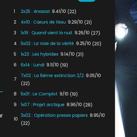
1
2x25 : Anasazi
9.41/10
(22)
2
4x10 : Cœurs de tissu
9.29/10
(21)
3
1x19 : Quand vient la nuit
9.26/10
(27)
4
5x02 : La Voie de la vérité
9.25/10
(20)
5
1x23 : Les hybrides
9.14/10
(21)
6
6x14 : Lundi
9.11/10
(19)
7x02 : La 6ème extinction 2/2
9.05/10
7
(22)
8
5x01 : Le Complot
9/10
(19)
9
1x07 : Projet arctique
8.96/10
(28)
r
3x02 : Opération presse papiers
8.95/10
10
(22)