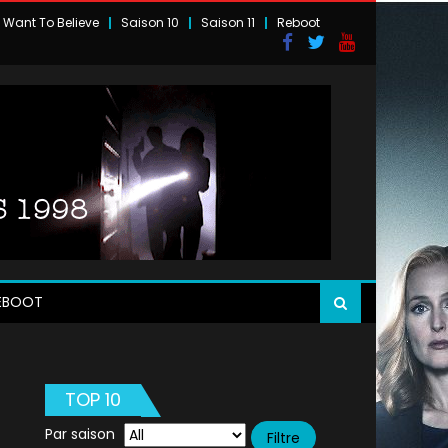
I Want To Believe
Saison 10
Saison 11
Reboot
EBOOT
TOP 10
Par saison