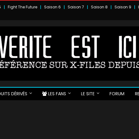
5
Fight The Future
Saison 6
Saison 7
Saison 8
Saison 9
UITS DÉRIVÉS
LES FANS
LE SITE
FORUM
R