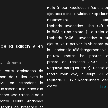
on
Hello à tous, Quelques infos ont é
ajoutées dans la rubrique « spoilers«
notamment pou
l’épisode Invocation, The Gift 
le 8×13 qui se pointe :). Le trailer 
l’épisode 8×06 : Invocation a é
ajouté, vous pouvez le visionner p
 de la saison 9 en
là. Pendant le téléchargement vo
pouvez mater les photos d
Author
presse de l’épisode 8×07 : V
20
admin
Negativa pourquoi pas :). Désolé 
e notre exploration de
retard mais ayé, le script VO 
son de X-Files avec le
l’épisode 8×05 : Roadrunners vie
iVEI en attendant le
d’être
Lire…
 le second film. Place à la
encore une saison à défis
ême Gillian Anderson
n temps de présence et