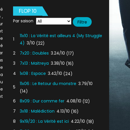
té
FLOP 10
 ,
Par saison
r
et
11x10 : La Vérité est ailleurs 4 (My Struggle
de
1
4)
3/10
(22)
té
ar
2
7x20 : Doubles
3.24/10
(17)
us
3
7x13 : Maitreya
3.38/10
(16)
e
4
1x08 : Espace
3.42/10
(24)
ia
du
11x06 : Le Retour du monstre
3.79/10
5
de
(14)
nt
6
8x09 : Dur comme fer
4.08/10
(12)
7
3x18 : Malédiction
4.13/10
(16)
8
9x19/20 : La Vérité est ici
4.22/10
(18)