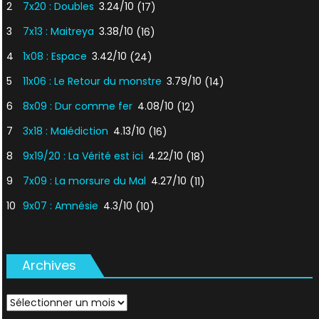
2
7x20 : Doubles
3.24/10
(17)
3
7x13 : Maitreya
3.38/10
(16)
4
1x08 : Espace
3.42/10
(24)
5
11x06 : Le Retour du monstre
3.79/10
(14)
6
8x09 : Dur comme fer
4.08/10
(12)
7
3x18 : Malédiction
4.13/10
(16)
8
9x19/20 : La Vérité est ici
4.22/10
(18)
9
7x09 : La morsure du Mal
4.27/10
(11)
10
9x07 : Amnésie
4.3/10
(10)
Archives
Archives