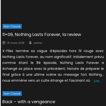
Non Classé
11×09, Nothing Lasts Forever, la review
Author
Posted
15 mars 2018
admin
on
X-Files termine sa vague d’épisodes hors fil rouge avec
Nothing Lasts Forever, au nom significatif. Initialement prévu
comme étant le 8è épisode, Nothing Lasts Forever a
échangé sa place avec le précédent, histoire de préparer le
final grâce à une ultime scène au message fort. Nothing…
nous emmène vers un culte étrange et fascinant où
Lire…
Non Classé
Back – with a vengeance