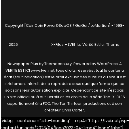
Copyright [CoinCoin Powa ©SebOS / GuiGui / LeMartien] - 1998-
2026
X-Files – LVEI : La Vérité Est Ici
. Theme:
Newspaper Plus by
Themecentury
. Powered by
WordPress
LA
VERITE EST ICI www.lvei.net, tous droits réservés : tout le contenu
écrit (sauf indication) est le droit exclusif des auteurs du site. Il est
strictement interdit de le reproduire sous quelque forme que ce
soit sans leur autorisation explicite. Cependant ce site n'est pas
un site officiel ou à but lucratif et les droits de la série The-X-FILES
appartiennent à la FOX, The Ten Thirteen productions et à son
créateur Chris Carter.
[vidbg container=".site-branding" mp4="https://lvei.net/wp-
content/uploads/2023/04/logo2023-04-1.mp4" loop="false"]