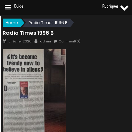
Guide
Rubriques
Skip
Home
Radio Times 1996 B
to
Radio Times 1996 B
content
Posted
Author
3 février 2026
admin
Comment(0)
on