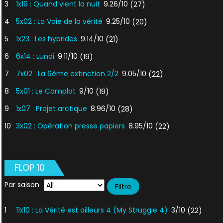
3
1x19 : Quand vient la nuit
9.26/10
(27)
4
5x02 : La Voie de la vérité
9.25/10
(20)
5
1x23 : Les hybrides
9.14/10
(21)
6
6x14 : Lundi
9.11/10
(19)
7
7x02 : La 6ème extinction 2/2
9.05/10
(22)
8
5x01 : Le Complot
9/10
(19)
9
1x07 : Projet arctique
8.96/10
(28)
10
3x02 : Opération presse papiers
8.95/10
(22)
FLOP 10
Par saison
1
11x10 : La Vérité est ailleurs 4 (My Struggle 4)
3/10
(22)