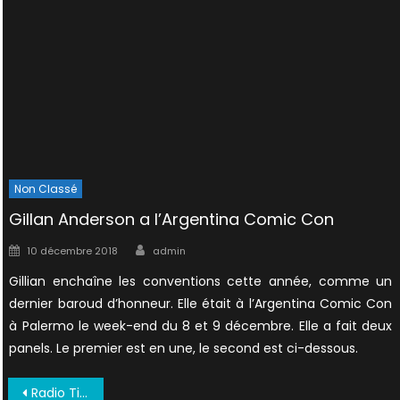
Non Classé
Gillan Anderson a l’Argentina Comic Con
Author
Posted
10 décembre 2018
admin
on
Gillian enchaîne les conventions cette année, comme un
dernier baroud d’honneur. Elle était à l’Argentina Comic Con
à Palermo le week-end du 8 et 9 décembre. Elle a fait deux
panels. Le premier est en une, le second est ci-dessous.
Navigation
Radio Times 1996 B