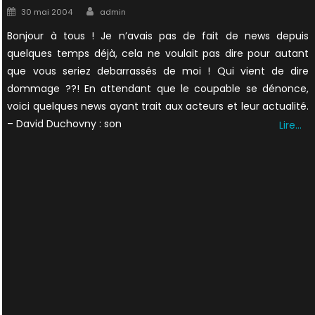
Author
Posted
30 mai 2004
admin
on
Bonjour à tous ! Je n’avais pas de fait de news depuis
quelques temps déjà, cela ne voulait pas dire pour autant
que vous seriez debarrassés de moi ! Qui vient de dire
dommage ??! En attendant que le coupable se dénonce,
voici quelques news ayant trait aux acteurs et leur actualité.
– David Duchovny : son
Lire…