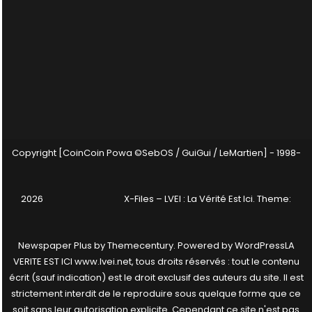
Copyright [CoinCoin Powa ©SebOS / GuiGui / LeMartien] - 1998-
2026
X-Files – LVEI : La Vérité Est Ici
. Theme:
Newspaper Plus by
Themecentury
. Powered by
WordPress
LA
VERITE EST ICI www.lvei.net, tous droits réservés : tout le contenu
écrit (sauf indication) est le droit exclusif des auteurs du site. Il est
strictement interdit de le reproduire sous quelque forme que ce
soit sans leur autorisation explicite. Cependant ce site n'est pas