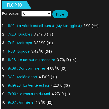
FLOP 10
Par saison
1
11x10 : La Vérité est ailleurs 4 (My Struggle 4)
3/10
(22)
2
7x20 : Doubles
3.24/10
(17)
3
7x13 : Maitreya
3.38/10
(16)
4
1x08 : Espace
3.42/10
(24)
5
11x06 : Le Retour du monstre
3.79/10
(14)
6
8x09 : Dur comme fer
4.08/10
(12)
7
3x18 : Malédiction
4.13/10
(16)
8
9x19/20 : La Vérité est ici
4.22/10
(18)
9
7x09 : La morsure du Mal
4.27/10
(11)
10
9x07 : Amnésie
4.3/10
(10)