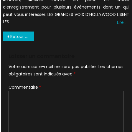
d’enregistrement pour plusieurs événements dont un qui
peut vous intéresser. LES GRANDES VOIX D’HOLLYWOOD LISENT
LES
Lire…
Navigation
Retour sur le Wizard World de Chicago avec DD et GA
de
l’article
Laisser un commentaire
Votre adresse e-mail ne sera pas publiée.
Les champs
obligatoires sont indiqués avec
*
Commentaire
*