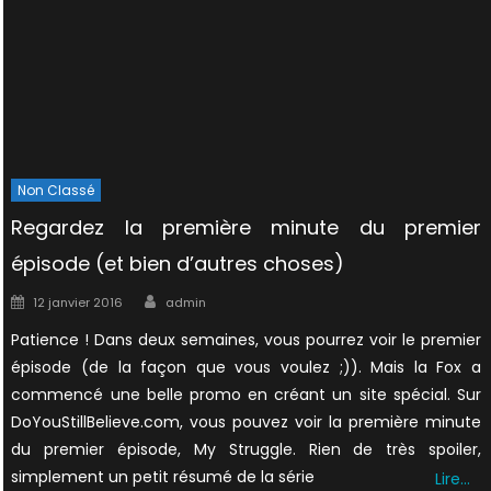
Non Classé
Regardez la première minute du premier
épisode (et bien d’autres choses)
Author
Posted
12 janvier 2016
admin
on
Patience ! Dans deux semaines, vous pourrez voir le premier
épisode (de la façon que vous voulez ;)). Mais la Fox a
commencé une belle promo en créant un site spécial. Sur
DoYouStillBelieve.com, vous pouvez voir la première minute
du premier épisode, My Struggle. Rien de très spoiler,
simplement un petit résumé de la série
Lire…