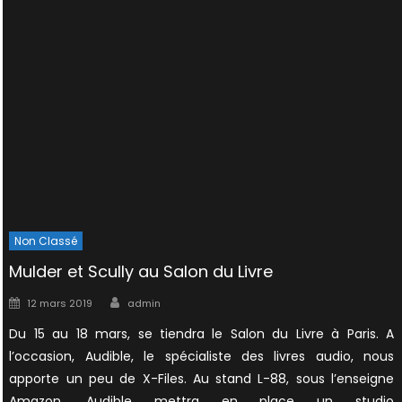
Non Classé
Mulder et Scully au Salon du Livre
Author
Posted
12 mars 2019
admin
on
Du 15 au 18 mars, se tiendra le Salon du Livre à Paris. A
l’occasion, Audible, le spécialiste des livres audio, nous
apporte un peu de X-Files. Au stand L-88, sous l’enseigne
Amazon, Audible mettra en place un studio