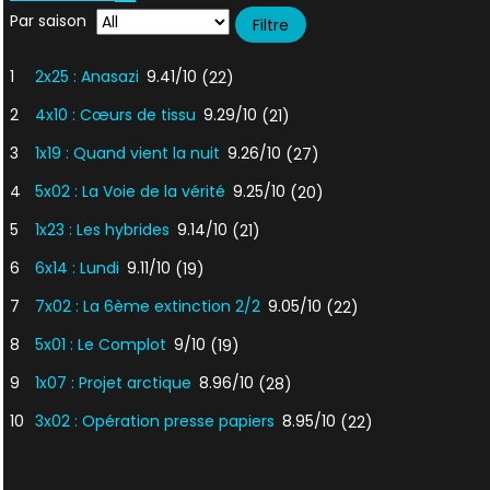
Par saison
1
2x25 : Anasazi
9.41/10
(22)
2
4x10 : Cœurs de tissu
9.29/10
(21)
3
1x19 : Quand vient la nuit
9.26/10
(27)
4
5x02 : La Voie de la vérité
9.25/10
(20)
5
1x23 : Les hybrides
9.14/10
(21)
6
6x14 : Lundi
9.11/10
(19)
7
7x02 : La 6ème extinction 2/2
9.05/10
(22)
8
5x01 : Le Complot
9/10
(19)
9
1x07 : Projet arctique
8.96/10
(28)
10
3x02 : Opération presse papiers
8.95/10
(22)