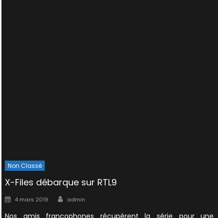
Non Classé
X-Files débarque sur RTL9
Author
Posted
4 mars 2019
admin
on
Nos amis francophones récupèrent la série pour une