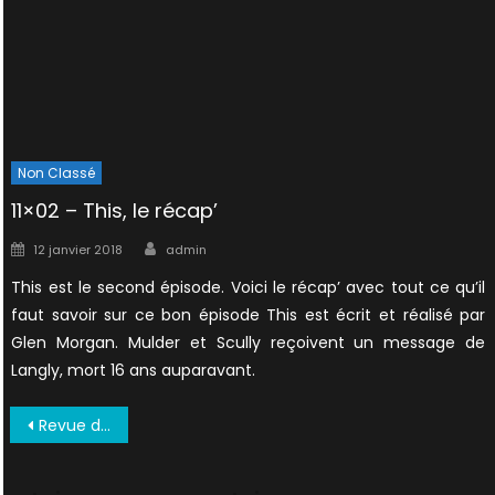
Non Classé
11×02 – This, le récap’
Author
Posted
12 janvier 2018
admin
on
This est le second épisode. Voici le récap’ avec tout ce qu’il
faut savoir sur ce bon épisode This est écrit et réalisé par
Glen Morgan. Mulder et Scully reçoivent un message de
Langly, mort 16 ans auparavant.
Navigation
Revue de presse : analyse de Guigui, ebay et Lab Secret
de
l’article