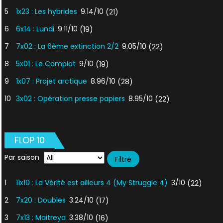
5
1x23 : Les hybrides
9.14/10
(21)
6
6x14 : Lundi
9.11/10
(19)
7
7x02 : La 6ème extinction 2/2
9.05/10
(22)
8
5x01 : Le Complot
9/10
(19)
9
1x07 : Projet arctique
8.96/10
(28)
10
3x02 : Opération presse papiers
8.95/10
(22)
FLOP 10
Par saison
1
11x10 : La Vérité est ailleurs 4 (My Struggle 4)
3/10
(22)
2
7x20 : Doubles
3.24/10
(17)
3
7x13 : Maitreya
3.38/10
(16)