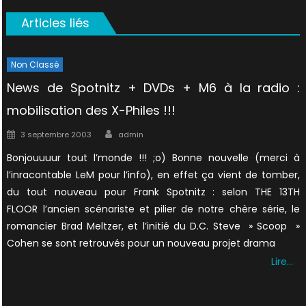
Articles liés
Non Classé
News de Spotnitz + DVDs + M6 à la radio :
mobilisation des X-Philes !!!
Author
Posted
3 septembre 2003
admin
on
Bonjouuuur tout l’monde !!! ;o) Bonne nouvelle (merci à
l’inracontable LeM pour l’info), en effet ça vient de tomber,
du tout nouveau pour Frank Spotnitz : selon THE 13TH
FLOOR l’ancien scénariste et pilier de notre chère série, le
romancier Brad Meltzer, et l’initié du D.C. Steve » Scoop »
Cohen se sont retrouvés pour un nouveau projet drama
Lire…