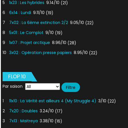
5
1x23 : Les hybrides
9.14/10
(21)
6
6x14 : Lundi
9.11/10
(19)
7
7x02 : La 6ème extinction 2/2
9.05/10
(22)
8
5x01 : Le Complot
9/10
(19)
9
1x07 : Projet arctique
8.96/10
(28)
10
3x02 : Opération presse papiers
8.95/10
(22)
FLOP 10
Par saison
1
11x10 : La Vérité est ailleurs 4 (My Struggle 4)
3/10
(22)
2
7x20 : Doubles
3.24/10
(17)
3
7x13 : Maitreya
3.38/10
(16)