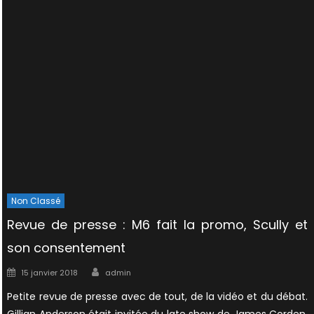
Non Classé
Revue de presse : M6 fait la promo, Scully et
son consentement
Author
Posted
15 janvier 2018
admin
on
Petite revue de presse avec de tout, de la vidéo et du débat.