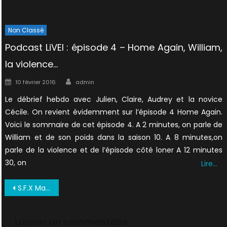
Non Classé
Podcast LiVEI : épisode 4 – Home Again, William,
la violence…
Author
Posted
10 février 2016
admin
on
Le débrief hebdo avec Julien, Claire, Audrey et la novice
Cécile. On revient évidemment sur l’épisode 4 Home Again.
Voici le sommaire de cet épisode 4. A 2 minutes, on parle de
William et de son poids dans la saison 10. A 8 minutes,on
parle de la violence et de l’épisode côté loner A 12 minutes
30, on
Lire…
Navigation
S.F.X Mai 1996 03
de
l’article
Laisser un commentaire