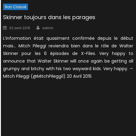
Non Classé
Skinner toujours dans les parages
Author
Posted
22 avril 2015
admin
on
L’information était quasiment confirmée depuis le début
mais… Mitch Pileggi reviendra bien dans le rôle de Walter
Skinner pour les 6 épisodes de X-Files. Very happy to
announce that Walter Skinner will once again be getting all
grumpy and bitchy with his two wayward kids. Very happy. —
Mitch Pileggi (@MitchPileggi1) 20 Avril 2015