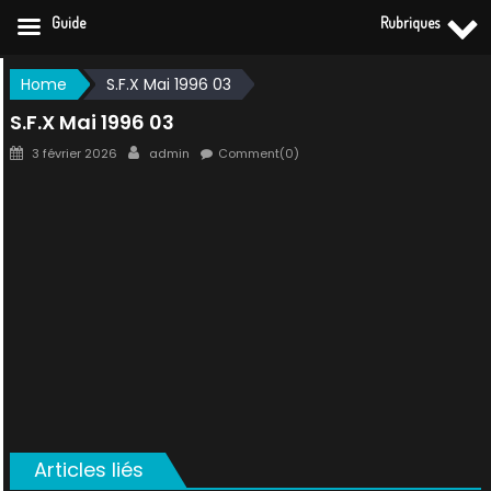
Guide
Rubriques
Skip
Home
S.F.X Mai 1996 03
to
S.F.X Mai 1996 03
content
Posted
Author
3 février 2026
admin
Comment(0)
on
Articles liés