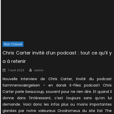
Non Classé
Chris Carter invité d’un podcast : tout ce qu’il y
a à retenir
Author
Posted
7 avril 2023
admin
on
Nouvelle interview de Chris Carter, invité du podcast
Sammensværgelsen – en dansk X-Files podcast! Chris
Carter parle beaucoup, souvent pour ne rien dire. Et quand il
donne dans l’intéressant, c’est toujours sans qu’on lui
demande. Voici donc les infos plus ou moins importantes
glanées par notre valeureux Orodromeus du site Eat The