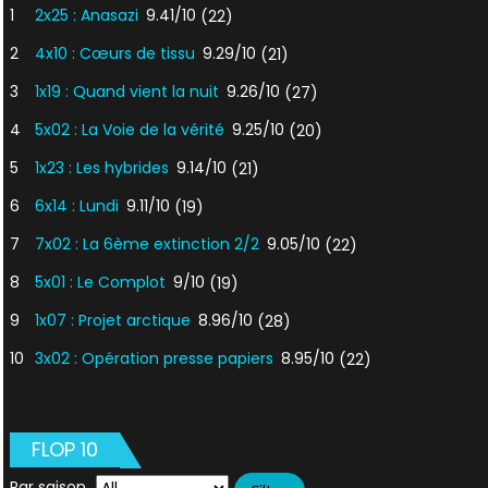
1
2x25 : Anasazi
9.41/10
(22)
2
4x10 : Cœurs de tissu
9.29/10
(21)
3
1x19 : Quand vient la nuit
9.26/10
(27)
4
5x02 : La Voie de la vérité
9.25/10
(20)
5
1x23 : Les hybrides
9.14/10
(21)
6
6x14 : Lundi
9.11/10
(19)
7
7x02 : La 6ème extinction 2/2
9.05/10
(22)
8
5x01 : Le Complot
9/10
(19)
9
1x07 : Projet arctique
8.96/10
(28)
10
3x02 : Opération presse papiers
8.95/10
(22)
FLOP 10
Par saison