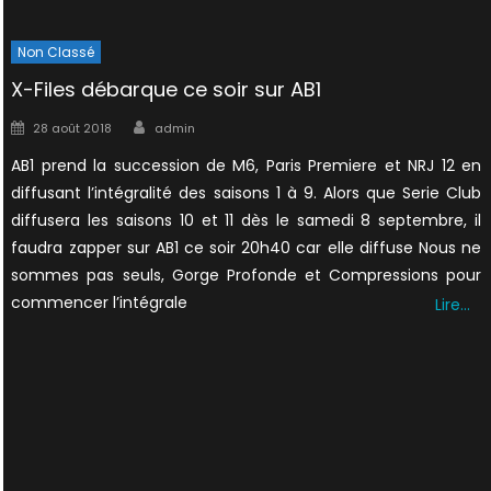
Non Classé
X-Files débarque ce soir sur AB1
Author
Posted
28 août 2018
admin
on
AB1 prend la succession de M6, Paris Premiere et NRJ 12 en
diffusant l’intégralité des saisons 1 à 9. Alors que Serie Club
diffusera les saisons 10 et 11 dès le samedi 8 septembre, il
faudra zapper sur AB1 ce soir 20h40 car elle diffuse Nous ne
sommes pas seuls, Gorge Profonde et Compressions pour
commencer l’intégrale
Lire…