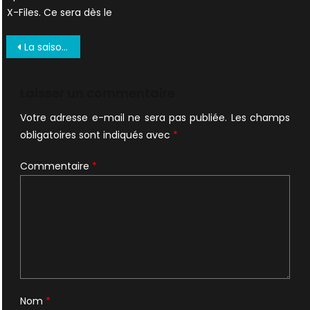
X-Files. Ce sera dès le
Navigation
La saison 10 version comics enfin en France
de
l’article
Laisser un commentaire
Votre adresse e-mail ne sera pas publiée.
Les champs
obligatoires sont indiqués avec
*
Commentaire
*
Nom
*