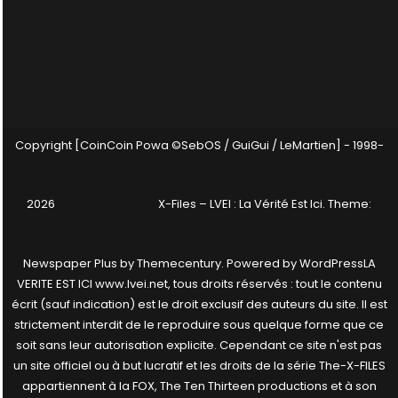
Copyright [CoinCoin Powa ©SebOS / GuiGui / LeMartien] - 1998-
2026
X-Files – LVEI : La Vérité Est Ici
. Theme:
Newspaper Plus by
Themecentury
. Powered by
WordPress
LA
VERITE EST ICI www.lvei.net, tous droits réservés : tout le contenu
écrit (sauf indication) est le droit exclusif des auteurs du site. Il est
strictement interdit de le reproduire sous quelque forme que ce
soit sans leur autorisation explicite. Cependant ce site n'est pas
un site officiel ou à but lucratif et les droits de la série The-X-FILES
appartiennent à la FOX, The Ten Thirteen productions et à son