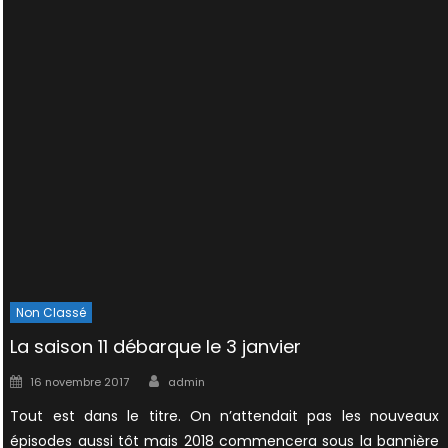
Non Classé
La saison 11 débarque le 3 janvier
Author
Posted
16 novembre 2017
admin
on
Tout est dans le titre. On n’attendait pas les nouveaux
épisodes aussi tôt mais 2018 commencera sous la bannière