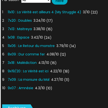
1
11x10 : La Vérité est ailleurs 4 (My Struggle 4)
3/10
(22)
2
7x20 : Doubles
3.24/10
(17)
3
7x13 : Maitreya
3.38/10
(16)
4
1x08 : Espace
3.42/10
(24)
5
11x06 : Le Retour du monstre
3.79/10
(14)
6
8x09 : Dur comme fer
4.08/10
(12)
7
3x18 : Malédiction
4.13/10
(16)
8
9x19/20 : La Vérité est ici
4.22/10
(18)
9
7x09 : La morsure du Mal
4.27/10
(11)
10
9x07 : Amnésie
4.3/10
(10)