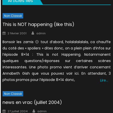
Articles liés
Non Classé
This is NOT happening (like this)
Author
Posted
2 février 2001
admin
on
Bonsoir les zamis 🙂 tout d’abord, holalalalalala, ca chauffe
du coté des « spoilers » dites donc, on a plein plein d’infos sur
l’épisode 8×14 : This is not Happening. Notammanent
quelques questions/réponses sur certaines scènes
interessantes. Une photo promo vient d’arriver concernant
Annabeth Gish que vous pouvez voir ici. En attendant, 3
photos promos pour l’épisode 8×14 donc,
Lire…
Non Classé
news en vrac (juillet 2004)
Author
Posted
27 juillet 2004
admin