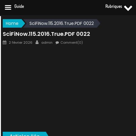
Guide
Rubriques
Skip
Home
SciFiNow.115.2016.True.PDF 0022
to
SciFiNow.115.2016.True.PDF 0022
content
Posted
Author
2 février 2026
admin
Comment(0)
on