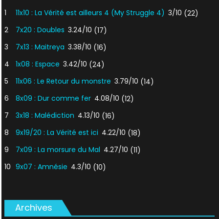
1
11x10 : La Vérité est ailleurs 4 (My Struggle 4)
3/10
(22)
2
7x20 : Doubles
3.24/10
(17)
3
7x13 : Maitreya
3.38/10
(16)
4
1x08 : Espace
3.42/10
(24)
5
11x06 : Le Retour du monstre
3.79/10
(14)
6
8x09 : Dur comme fer
4.08/10
(12)
7
3x18 : Malédiction
4.13/10
(16)
8
9x19/20 : La Vérité est ici
4.22/10
(18)
9
7x09 : La morsure du Mal
4.27/10
(11)
10
9x07 : Amnésie
4.3/10
(10)
Archives