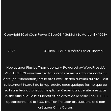
Copyright [CoinCoin Powa ©SebOS / GuiGui / LeMartien] - 1998-
2026
X-Files – LVEI : La Vérité Est Ici
. Theme:
Newspaper Plus by
Themecentury
. Powered by
WordPress
LA
VERITE EST ICI www.lvei.net, tous droits réservés : tout le contenu
écrit (sauf indication) est le droit exclusif des auteurs du site. Il est
strictement interdit de le reproduire sous quelque forme que ce
soit sans leur autorisation explicite. Cependant ce site n'est pas
un site officiel ou à but lucratif et les droits de la série The-X-FILES
appartiennent à la FOX, The Ten Thirteen productions et à son
créateur Chris Carter.