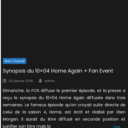
Non Classé
Synopsis du 10×04 Home Again + Fan Event
Author
Posted
20 janvier 2016
admin
on
Dimanche, la FOX diffuse le premier épisode, et la presse a
reçu le synopsis du 10×04 Home Again diffusée dans trois
semaines. Le fameux épisode qu’on croyait suite directe de
celui de la saison 4, Home, est écrit et réalisé par Glen
Morgan. Il aurait du être diffusé en seconde position et
justifier son titre mais la
Lire…