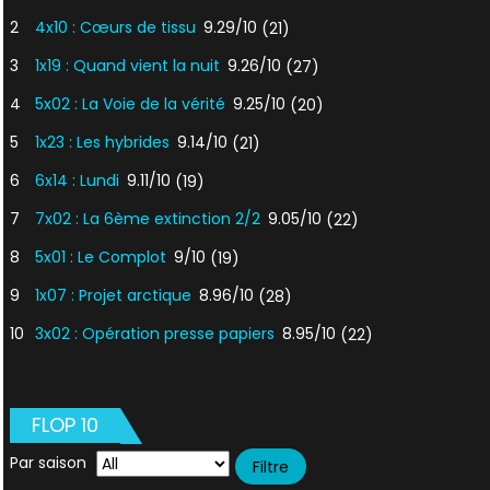
2
4x10 : Cœurs de tissu
9.29/10
(21)
3
1x19 : Quand vient la nuit
9.26/10
(27)
4
5x02 : La Voie de la vérité
9.25/10
(20)
5
1x23 : Les hybrides
9.14/10
(21)
6
6x14 : Lundi
9.11/10
(19)
7
7x02 : La 6ème extinction 2/2
9.05/10
(22)
8
5x01 : Le Complot
9/10
(19)
9
1x07 : Projet arctique
8.96/10
(28)
10
3x02 : Opération presse papiers
8.95/10
(22)
FLOP 10
Par saison