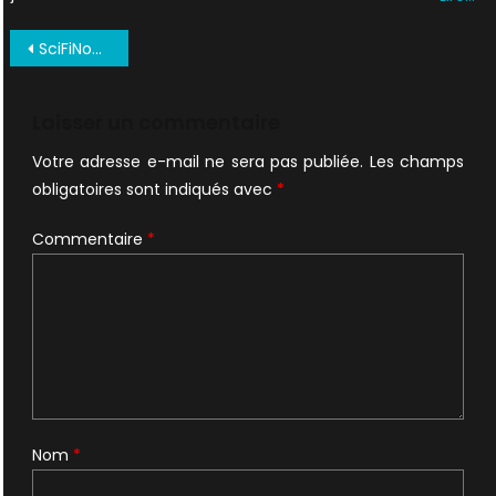
Navigation
SciFiNow.115.2016.True.PDF 0022
de
l’article
Laisser un commentaire
Votre adresse e-mail ne sera pas publiée.
Les champs
obligatoires sont indiqués avec
*
Commentaire
*
Nom
*