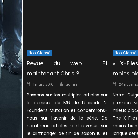
Non Classé
Non Classé
Revue du web : Et
« X-File
maintenant Chris ?
moins bie
Author
Posted
Posted
1 mars 2016
admin
24 novemb
on
on
Passons sur les multiples articles sur
Notre Guig
la censure de M6 de l’épisode 2,
première vi
Founder’s Mutation et concentrons-
mieux placé
nous sur l’avenir de la série. De
The X-File
nombreux articles sont revenus sur
moins bien
le cliffhanger de fin de saison 10 et
longue séri