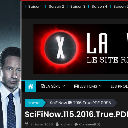
Skip
Saison 1
Saison 2
Saison 3
Saison 4
Saison 
to
content
LA SÉRIE
LES FILMS
LES PROD
Home
SciFiNow.115.2016.True.PDF 0095
SciFiNow.115.2016.True.P
Posted
Author
2 février 2026
admin
Comment(0)