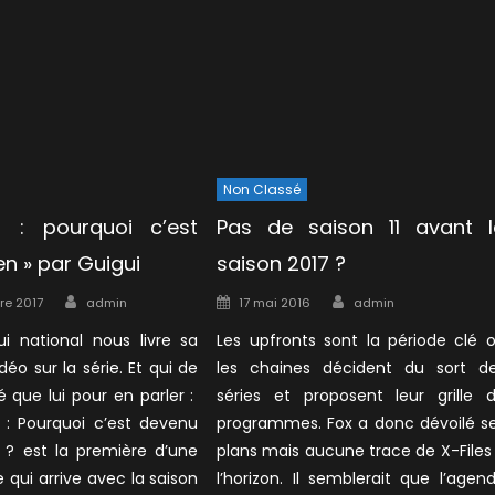
Non Classé
s : pourquoi c’est
Pas de saison 11 avant l
n » par Guigui
saison 2017 ?
Author
Author
Posted
re 2017
admin
17 mai 2016
admin
on
ui national nous livre sa
Les upfronts sont la période clé 
déo sur la série. Et qui de
les chaines décident du sort d
 que lui pour en parler :
séries et proposent leur grille 
s : Pourquoi c’est devenu
programmes. Fox a donc dévoilé s
 ? est la première d’une
plans mais aucune trace de X-Files
e qui arrive avec la saison
l’horizon. Il semblerait que l’agen