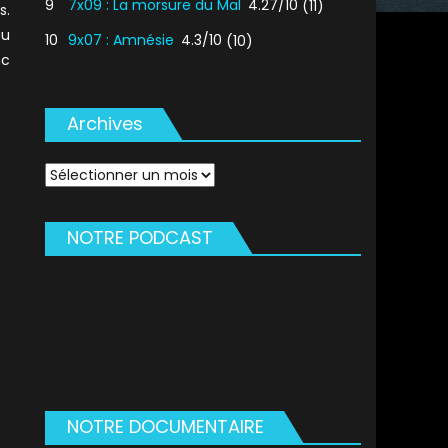
9
7x09 : La morsure du Mal
4.27/10
(11)
s.
au
10
9x07 : Amnésie
4.3/10
(10)
nc
Archives
Archives
NOTRE PODCAST
NOTRE DOCUMENTAIRE