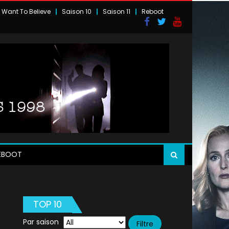
I Want To Believe
Saison 10
Saison 11
Reboot
EBOOT
TOP 10
Par saison