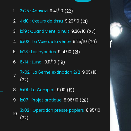
1
2x25 : Anasazi
9.41/10
(22)
2
4x10 : Cœurs de tissu
9.29/10
(21)
3
1x19 : Quand vient la nuit
9.26/10
(27)
4
5x02 : La Voie de la vérité
9.25/10
(20)
5
1x23 : Les hybrides
9.14/10
(21)
6
6x14 : Lundi
9.11/10
(19)
7x02 : La 6ème extinction 2/2
9.05/10
7
(22)
8
5x01 : Le Complot
9/10
(19)
9
1x07 : Projet arctique
8.96/10
(28)
3x02 : Opération presse papiers
8.95/10
10
(22)