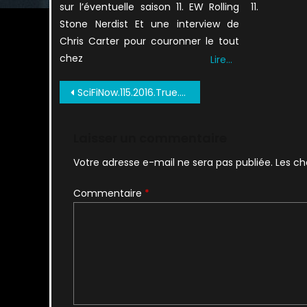
sur l’éventuelle saison 11. EW Rolling
11.
Stone Nerdist Et une interview de
Chris Carter pour couronner le tout
chez
Lire…
Navigation
SciFiNow.115.2016.True.PDF 0095
de
l’article
Laisser un commentaire
Votre adresse e-mail ne sera pas publiée.
Les ch
Commentaire
*