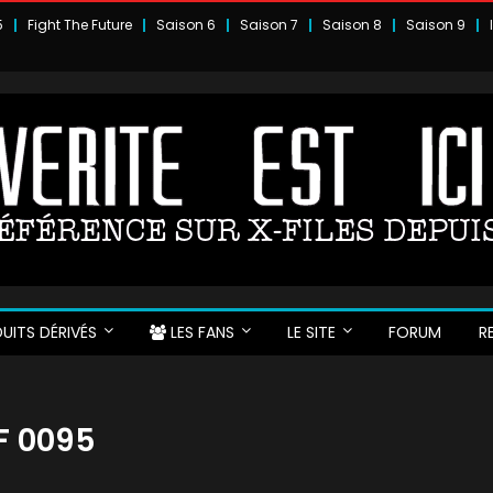
5
Fight The Future
Saison 6
Saison 7
Saison 8
Saison 9
UITS DÉRIVÉS
LES FANS
LE SITE
FORUM
R
DF 0095