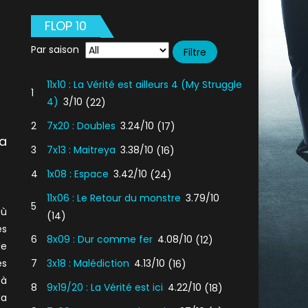
FLOP 10
Par saison
11x10 : La Vérité est ailleurs 4 (My Struggle
1
4)
3/10
(22)
2
7x20 : Doubles
3.24/10
(17)
a
3
7x13 : Maitreya
3.38/10
(16)
4
1x08 : Espace
3.42/10
(24)
11x06 : Le Retour du monstre
3.79/10
5
où
(14)
es
6
8x09 : Dur comme fer
4.08/10
(12)
de
es
7
3x18 : Malédiction
4.13/10
(16)
 à
8
9x19/20 : La Vérité est ici
4.22/10
(18)
da