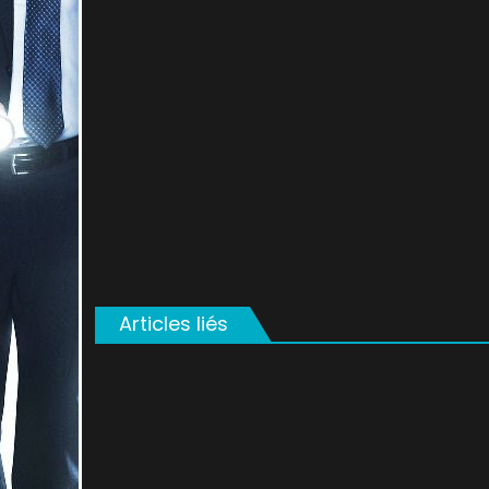
on
Articles liés