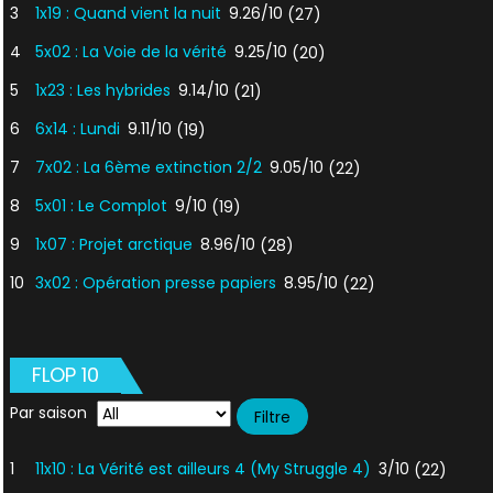
3
1x19 : Quand vient la nuit
9.26/10
(27)
4
5x02 : La Voie de la vérité
9.25/10
(20)
5
1x23 : Les hybrides
9.14/10
(21)
6
6x14 : Lundi
9.11/10
(19)
7
7x02 : La 6ème extinction 2/2
9.05/10
(22)
8
5x01 : Le Complot
9/10
(19)
9
1x07 : Projet arctique
8.96/10
(28)
10
3x02 : Opération presse papiers
8.95/10
(22)
FLOP 10
Par saison
1
11x10 : La Vérité est ailleurs 4 (My Struggle 4)
3/10
(22)