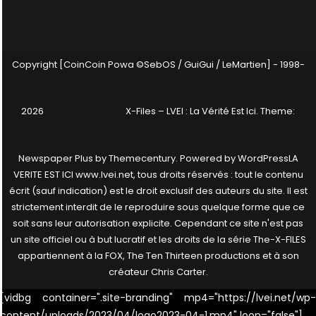
Copyright [CoinCoin Powa ©SebOS / GuiGui / LeMartien] - 1998-
2026
X-Files – LVEI : La Vérité Est Ici
. Theme:
Newspaper Plus by
Themecentury
. Powered by
WordPress
LA
VERITE EST ICI www.lvei.net, tous droits réservés : tout le contenu
écrit (sauf indication) est le droit exclusif des auteurs du site. Il est
strictement interdit de le reproduire sous quelque forme que ce
soit sans leur autorisation explicite. Cependant ce site n'est pas
un site officiel ou à but lucratif et les droits de la série The-X-FILES
appartiennent à la FOX, The Ten Thirteen productions et à son
créateur Chris Carter.
[vidbg container=".site-branding" mp4="https://lvei.net/wp-
content/uploads/2023/04/logo2023-04-1.mp4" loop="false"]