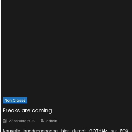
Non Classé
Freaks are coming
Author
Posted
27 octobre 2015
admin
on
Nouvelle bande-annonce hier durant GOTHAM sur FOX.