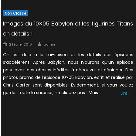
Non Classé
Images du 10×05 Babylon et les figurines Titans
en détails !
Author
Posted
2 février 2016
admin
on
On est déjà à la mi-saison et les détails des épisodes
s’accélèrent. Après Babylon, nous n’aurons qu’un épisode
pour avoir des choses inédites à découvrir et dénicher. Des
photos promo de l’épisode 10×05 Babylon, écrit et réalisé par
Chris Carter sont disponibles. Evidemment, si vous voulez
garder toute la surprise, ne cliquez pas ! Mais
Lire…