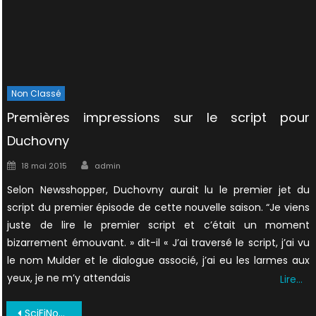
Non Classé
Premières impressions sur le script pour
Duchovny
Author
Posted
18 mai 2015
admin
on
Selon Newsshopper, Duchovny aurait lu le premier jet du
script du premier épisode de cette nouvelle saison. “Je viens
juste de lire le premier script et c’était un moment
bizarrement émouvant. » dit-il « J’ai traversé le script, j’ai vu
le nom Mulder et le dialogue associé, j’ai eu les larmes aux
yeux, je ne m’y attendais
Lire…
Navigation
SciFiNow.115.2016.True.PDF 0098