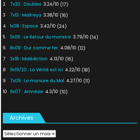
2
7x20 : Doubles
3.24/10
(17)
3
7x13 : Maitreya
3.38/10
(16)
4
1x08 : Espace
3.42/10
(24)
5
11x06 : Le Retour du monstre
3.79/10
(14)
6
8x09 : Dur comme fer
4.08/10
(12)
7
3x18 : Malédiction
4.13/10
(16)
8
9x19/20 : La Vérité est ici
4.22/10
(18)
9
7x09 : La morsure du Mal
4.27/10
(11)
10
9x07 : Amnésie
4.3/10
(10)
Archives
Archives