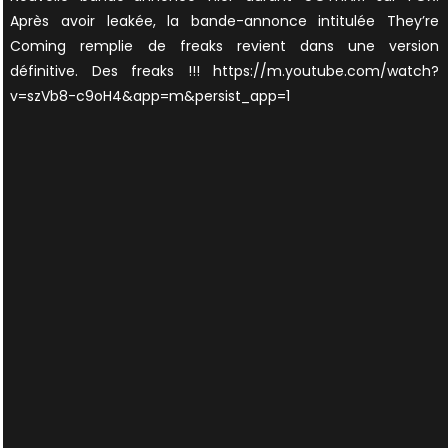
Après avoir leakée, la bande-annonce intitulée They’re
Coming remplie de freaks revient dans une version
définitive. Des freaks !!! https://m.youtube.com/watch?
v=szVb8-c9oH4&app=m&persist_app=1