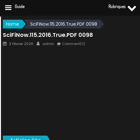
Guide
Rubriques
Skip
Home
SciFiNow.115.2016.True.PDF 0098
to
SciFiNow.115.2016.True.PDF 0098
content
Posted
Author
2 février 2026
admin
Comment(0)
on