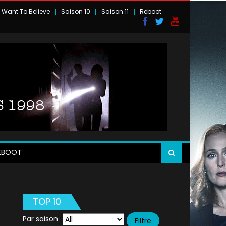
I Want To Believe
Saison 10
Saison 11
Reboot
EBOOT
TOP 10
Par saison