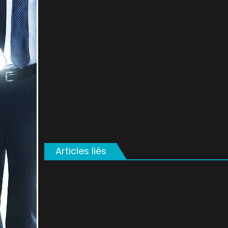
on
Articles liés