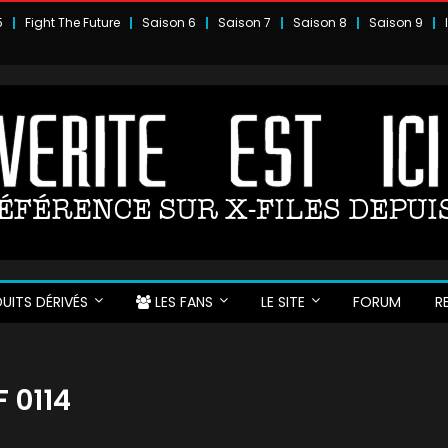
5
Fight The Future
Saison 6
Saison 7
Saison 8
Saison 9
UITS DÉRIVÉS
LES FANS
LE SITE
FORUM
R
F 0114