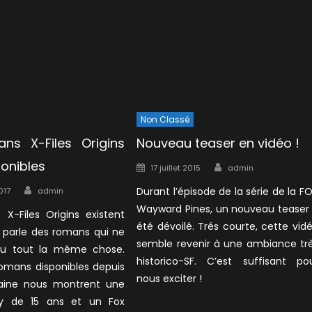
Non Classé
ns X-Files Origins
Nouveau teaser en vidéo !
ponibles
Author
Posted
17 juillet 2015
admin
on
Author
Durant l’épisode de la série de la F
017
admin
Wayward Pines, un nouveau teaser
 X-Files Origins existent
été dévoilé. Trés courte, cette vid
n parle des romans qui ne
semble revenir à une ambiance tr
du tout la même chose.
historico-SF. C’est suffisant po
omans disponibles depuis
nous exciter !
aine nous montrent une
ly de 15 ans et un Fox