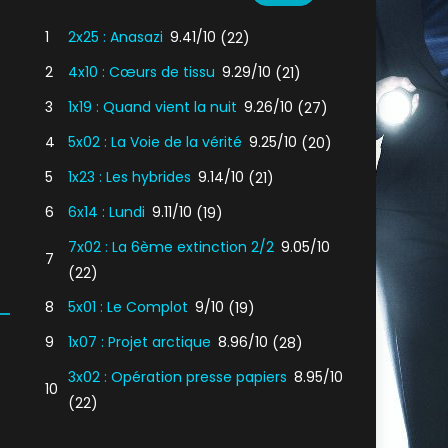
1
2x25 : Anasazi
9.41/10
(22)
2
4x10 : Cœurs de tissu
9.29/10
(21)
3
1x19 : Quand vient la nuit
9.26/10
(27)
4
5x02 : La Voie de la vérité
9.25/10
(20)
5
1x23 : Les hybrides
9.14/10
(21)
6
6x14 : Lundi
9.11/10
(19)
7x02 : La 6ème extinction 2/2
9.05/10
7
(22)
8
5x01 : Le Complot
9/10
(19)
9
1x07 : Projet arctique
8.96/10
(28)
3x02 : Opération presse papiers
8.95/10
10
(22)