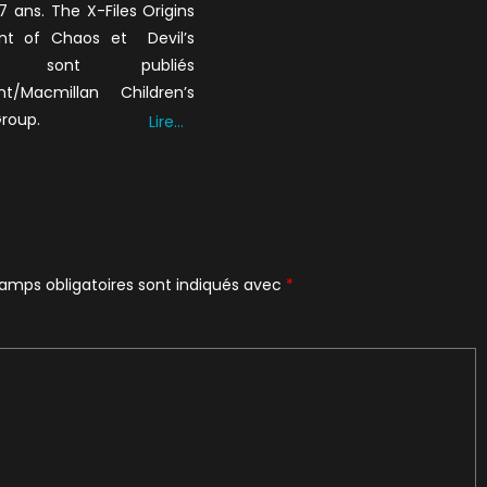
7 ans. The X-Files Origins
ent of Chaos et Devil’s
te sont publiés
t/Macmillan Children’s
Group.
Lire…
amps obligatoires sont indiqués avec
*