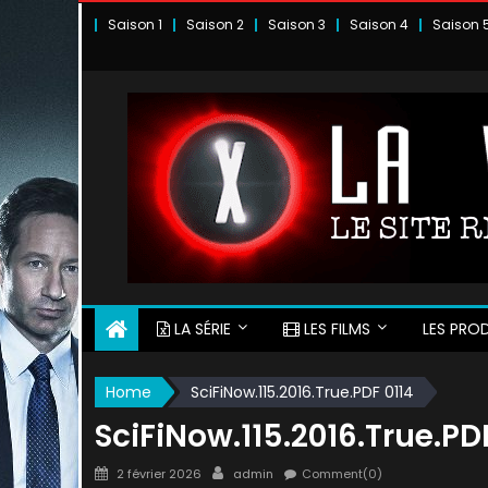
Skip
Saison 1
Saison 2
Saison 3
Saison 4
Saison 
to
content
LA SÉRIE
LES FILMS
LES PROD
Home
SciFiNow.115.2016.True.PDF 0114
SciFiNow.115.2016.True.PD
Posted
Author
2 février 2026
admin
Comment(0)