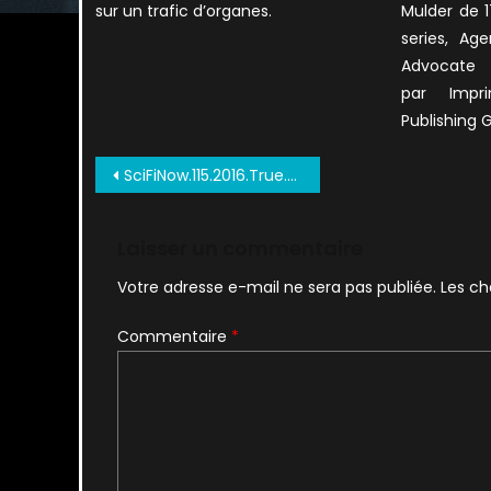
sur un trafic d’organes.
Mulder de 1
series, Ag
Advoca
par Imprin
Publishing 
Navigation
SciFiNow.115.2016.True.PDF 0114
de
l’article
Laisser un commentaire
Votre adresse e-mail ne sera pas publiée.
Les ch
Commentaire
*