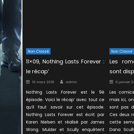
Non Classé
Non Classé
11×09, Nothing Lasts Forever :
Les roma
le récap’
sont dis
Author
Posted
Posted
16 mars 2018
admin
6 janvier 2
on
on
Nothing Lasts Forever est le 9è
Les comics
épisode. Voici le récap’ avec tout ce
mais ici, o
qu’il faut savoir sur cet épisode.
sont pas 
Nothing Lasts Forever est écrit par
Ces deux r
Karen Nielsen et réalisé par James
cette sem
Wong. Mulder et Scully enquêtent
Dana Scul