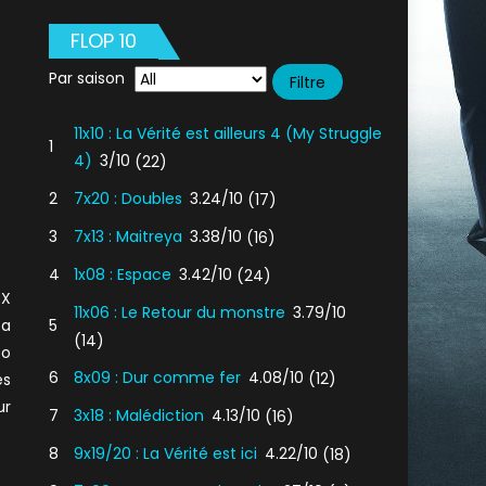
FLOP 10
Par saison
11x10 : La Vérité est ailleurs 4 (My Struggle
1
4)
3/10
(22)
2
7x20 : Doubles
3.24/10
(17)
3
7x13 : Maitreya
3.38/10
(16)
4
1x08 : Espace
3.42/10
(24)
OX
11x06 : Le Retour du monstre
3.79/10
 a
5
(14)
éo
6
8x09 : Dur comme fer
4.08/10
(12)
ès
ur
7
3x18 : Malédiction
4.13/10
(16)
8
9x19/20 : La Vérité est ici
4.22/10
(18)