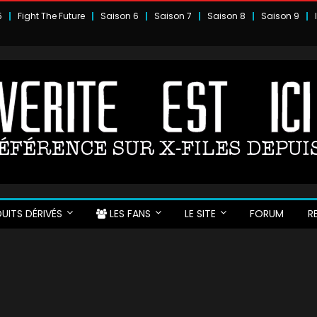
5
Fight The Future
Saison 6
Saison 7
Saison 8
Saison 9
UITS DÉRIVÉS
LES FANS
LE SITE
FORUM
R