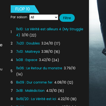
FLOP 10
Par saison
11x10 : La Vérité est ailleurs 4 (My Struggle
1
4)
3/10
(22)
2
7x20 : Doubles
3.24/10
(17)
de
3
7x13 : Maitreya
3.38/10
(16)
4
1x08 : Espace
3.42/10
(24)
11x06 : Le Retour du monstre
3.79/10
au
5
(14)
6
8x09 : Dur comme fer
4.08/10
(12)
7
3x18 : Malédiction
4.13/10
(16)
8
9x19/20 : La Vérité est ici
4.22/10
(18)