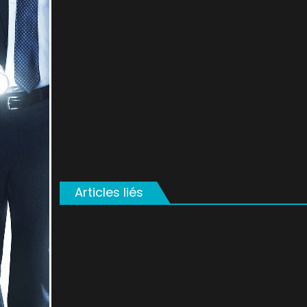
on
Articles liés