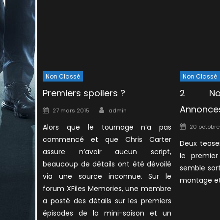
Non Classé
Non Classé
Premiers spoilers ?
2 Nou
Author
Annonces
Posted
27 mars 2015
admin
on
Posted
Alors que le tournage n’a pas
20 octobre
on
commencé et que Chris Carter
Deux teaser
assure n’avoir aucun script,
le premier
beaucoup de détails ont été dévoilé
semble sort
via une source inconnue. Sur le
montage et 
forum XFiles Memories, une membre
a posté des détails sur les premiers
épisodes de la mini-saison et un