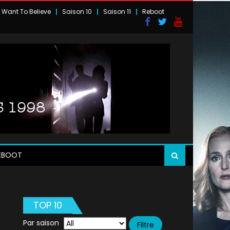
I Want To Believe
Saison 10
Saison 11
Reboot
EBOOT
TOP 10
Par saison