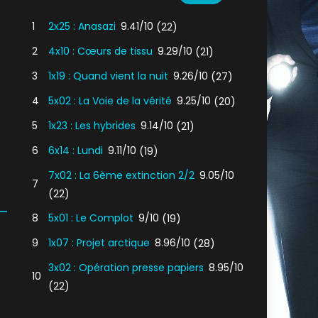
1
2x25 : Anasazi
9.41/10
(22)
2
4x10 : Cœurs de tissu
9.29/10
(21)
3
1x19 : Quand vient la nuit
9.26/10
(27)
4
5x02 : La Voie de la vérité
9.25/10
(20)
5
1x23 : Les hybrides
9.14/10
(21)
6
6x14 : Lundi
9.11/10
(19)
7x02 : La 6ème extinction 2/2
9.05/10
7
(22)
8
5x01 : Le Complot
9/10
(19)
9
1x07 : Projet arctique
8.96/10
(28)
3x02 : Opération presse papiers
8.95/10
10
(22)