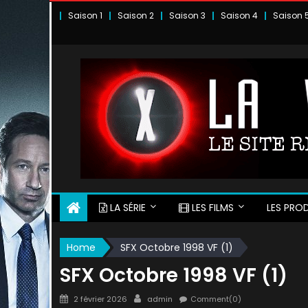
Skip
Saison 1
Saison 2
Saison 3
Saison 4
Saison 
to
content
LA SÉRIE
LES FILMS
LES PROD
Home
SFX Octobre 1998 VF (1)
SFX Octobre 1998 VF (1)
Posted
Author
2 février 2026
admin
Comment(0)