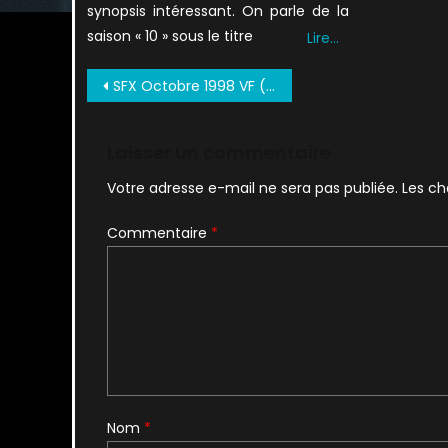
synopsis intéressant. On parle de la
saison « 10 » sous le titre
Lire…
Navigation
SFX Octobre 1998 VF (1)
de
l’article
Laisser un commentaire
Votre adresse e-mail ne sera pas publiée.
Les ch
Commentaire
*
Nom
*