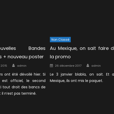
Non Classé
velles Bandes
Au Mexique, on sait faire 
 + nouveau poster
la promo
Author
Author
Posted
 2015
admin
26 décembre 2017
admin
on
s ont été dévoilé hier. Si
Le 3 janvier blabla, on sait. Et 
 est officiel, le second
Mexique, ils ont mis le paquet.
i tout droit des bancs de
il n’est pas terminé.