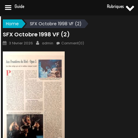
Guide
Rubriques
Skip
Home
SFX Octobre 1998 VF (2)
to
SFX Octobre 1998 VF (2)
content
Posted
Author
3 février 2026
admin
Comment(0)
on