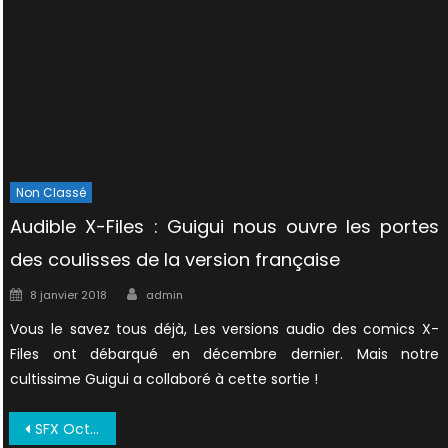
Non Classé
Audible X-Files : Guigui nous ouvre les portes
des coulisses de la version française
Author
Posted
8 janvier 2018
admin
on
Vous le savez tous déjà, Les versions audio des comics X-
Files ont débarqué en décembre dernier. Mais notre
cultissime Guigui a collaboré à cette sortie !
Navigation
SFX Octobre 1998 VF (2)