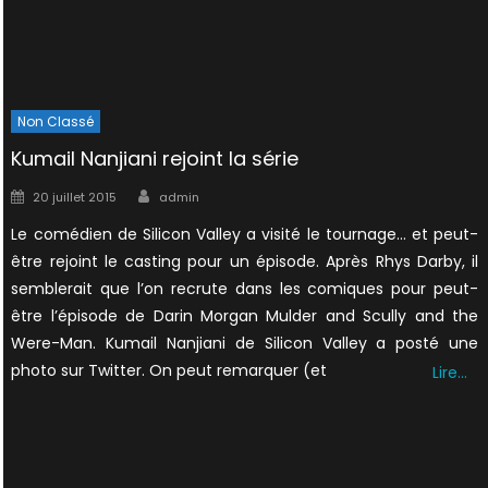
Non Classé
Kumail Nanjiani rejoint la série
Author
Posted
20 juillet 2015
admin
on
Le comédien de Silicon Valley a visité le tournage… et peut-
être rejoint le casting pour un épisode. Après Rhys Darby, il
semblerait que l’on recrute dans les comiques pour peut-
être l’épisode de Darin Morgan Mulder and Scully and the
Were-Man. Kumail Nanjiani de Silicon Valley a posté une
photo sur Twitter. On peut remarquer (et
Lire…