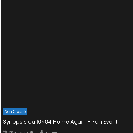
Non Classé
Synopsis du 10×04 Home Again + Fan Event
Author
Posted
20 janvier 2016
admin