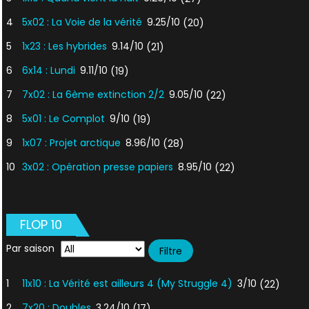
4
5x02 : La Voie de la vérité
9.25/10
(20)
5
1x23 : Les hybrides
9.14/10
(21)
6
6x14 : Lundi
9.11/10
(19)
7
7x02 : La 6ème extinction 2/2
9.05/10
(22)
8
5x01 : Le Complot
9/10
(19)
9
1x07 : Projet arctique
8.96/10
(28)
10
3x02 : Opération presse papiers
8.95/10
(22)
FLOP 10
Par saison
1
11x10 : La Vérité est ailleurs 4 (My Struggle 4)
3/10
(22)
2
7x20 : Doubles
3.24/10
(17)