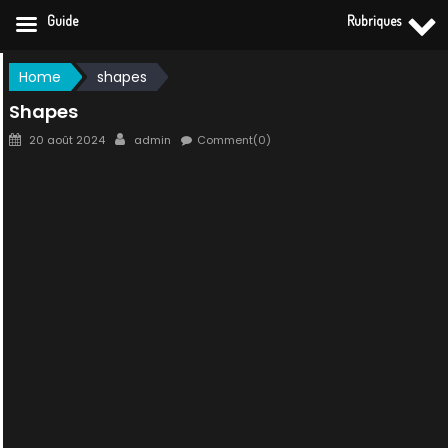
Guide
Rubriques
Skip
Home
shapes
to
Shapes
content
Posted
Author
20 août 2024
admin
Comment(0)
on