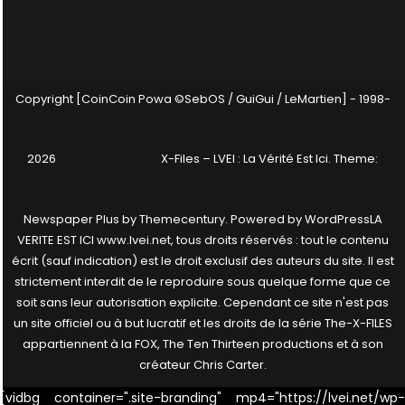
Copyright [CoinCoin Powa ©SebOS / GuiGui / LeMartien] - 1998-
2026
X-Files – LVEI : La Vérité Est Ici
. Theme:
Newspaper Plus by
Themecentury
. Powered by
WordPress
LA
VERITE EST ICI www.lvei.net, tous droits réservés : tout le contenu
écrit (sauf indication) est le droit exclusif des auteurs du site. Il est
strictement interdit de le reproduire sous quelque forme que ce
soit sans leur autorisation explicite. Cependant ce site n'est pas
un site officiel ou à but lucratif et les droits de la série The-X-FILES
appartiennent à la FOX, The Ten Thirteen productions et à son
créateur Chris Carter.
[vidbg container=".site-branding" mp4="https://lvei.net/wp-