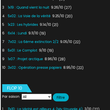
3
1x19 : Quand vient la nuit
9.26/10
(27)
4
5x02 : La Voie de la vérité
9.25/10
(20)
5
1x23 : Les hybrides
9.14/10
(21)
6
6x14 : Lundi
9.11/10
(19)
7
7x02 : La 6ème extinction 2/2
9.05/10
(22)
8
5x01 : Le Complot
9/10
(19)
9
1x07 : Projet arctique
8.96/10
(28)
10
3x02 : Opération presse papiers
8.95/10
(22)
FLOP 10
Par saison
1
11x10 : La Vérité est ailleurs 4 (My Struggle 4)
3/10
(22)