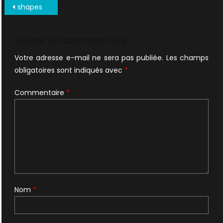
Navigation
shapes
de
l’article
Laisser un commentaire
Votre adresse e-mail ne sera pas publiée.
Les champs
obligatoires sont indiqués avec
*
Commentaire
*
Nom
*