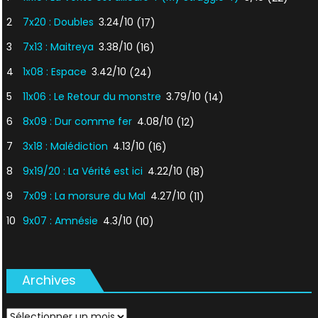
2
7x20 : Doubles
3.24/10
(17)
3
7x13 : Maitreya
3.38/10
(16)
4
1x08 : Espace
3.42/10
(24)
5
11x06 : Le Retour du monstre
3.79/10
(14)
6
8x09 : Dur comme fer
4.08/10
(12)
7
3x18 : Malédiction
4.13/10
(16)
8
9x19/20 : La Vérité est ici
4.22/10
(18)
9
7x09 : La morsure du Mal
4.27/10
(11)
10
9x07 : Amnésie
4.3/10
(10)
Archives
Archives