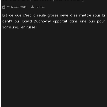
Author
Posted
25 février 2019
admin
on
Est-ce que c’est la seule grosse news à se mettre sous la
dent? oui. David Duchovny apparaît dans une pub pour
Samsung… en russe !