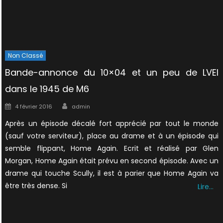
Non Classé
Bande-annonce du 10×04 et un peu de LVEI
dans le 1945 de M6
Author
Posted
4 février 2016
admin
on
Après un épisode décalé fort apprécié par tout le monde
(sauf votre serviteur), place au drame et à un épisode qui
semble flippant, Home Again. Ecrit et réalisé par Glen
Morgan, Home Again était prévu en second épisode. Avec un
drame qui touche Scully, il est à parier que Home Again va
être très dense. Si
Lire…